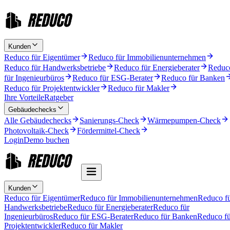
Kunden
Reduco für Eigentümer
Reduco für Immobilienunternehmen
Reduco für Handwerksbetriebe
Reduco für Energieberater
Reduc
für Ingenieurbüros
Reduco für ESG-Berater
Reduco für Banken
Reduco für Projektentwickler
Reduco für Makler
Ihre Vorteile
Ratgeber
Gebäudechecks
Alle Gebäudechecks
Sanierungs-Check
Wärmepumpen-Check
Photovoltaik-Check
Fördermittel-Check
Login
Demo buchen
Kunden
Reduco für Eigentümer
Reduco für Immobilienunternehmen
Reduco f
Handwerksbetriebe
Reduco für Energieberater
Reduco für
Ingenieurbüros
Reduco für ESG-Berater
Reduco für Banken
Reduco fü
Projektentwickler
Reduco für Makler