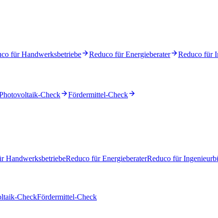
co für Handwerksbetriebe
Reduco für Energieberater
Reduco für I
Photovoltaik-Check
Fördermittel-Check
ür Handwerksbetriebe
Reduco für Energieberater
Reduco für Ingenieurb
ltaik-Check
Fördermittel-Check