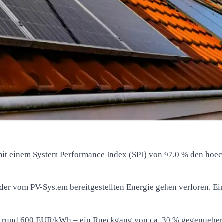
mit einem System Performance Index (SPI) von 97,0 % den hoec
der vom PV-System bereitgestellten Energie gehen verloren. E
tt rund 600 EUR/kWh – ein Rueckgang von ca. 30 % gegenueb