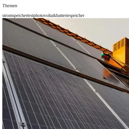
Themen
stromspeicher
test
photovoltaik
batteriespeicher