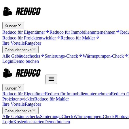
Kunden
Reduco für Eigentümer
Reduco für Immobilienunternehmen
Redu
Reduco für Projektentwickler
Reduco für Makler
Ihre Vorteile
Ratgeber
Gebäudechecks
Alle Gebäudechecks
Sanierungs-Check
Wärmepumpen-Check
Login
Demo buchen
Kunden
Reduco für Eigentümer
Reduco für Immobilienunternehmen
Reduco f
Projektentwickler
Reduco für Makler
Ihre Vorteile
Ratgeber
Gebäudechecks
Alle Gebäudechecks
Sanierungs-Check
Wärmepumpen-Check
Photovo
Login
Kostenlos starten
Demo buchen