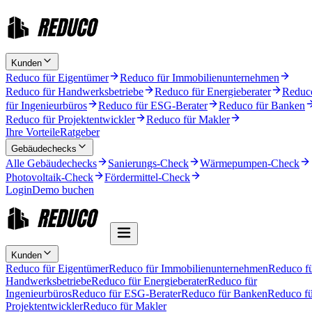
Kunden
Reduco für Eigentümer
Reduco für Immobilienunternehmen
Reduco für Handwerksbetriebe
Reduco für Energieberater
Reduc
für Ingenieurbüros
Reduco für ESG-Berater
Reduco für Banken
Reduco für Projektentwickler
Reduco für Makler
Ihre Vorteile
Ratgeber
Gebäudechecks
Alle Gebäudechecks
Sanierungs-Check
Wärmepumpen-Check
Photovoltaik-Check
Fördermittel-Check
Login
Demo buchen
Kunden
Reduco für Eigentümer
Reduco für Immobilienunternehmen
Reduco f
Handwerksbetriebe
Reduco für Energieberater
Reduco für
Ingenieurbüros
Reduco für ESG-Berater
Reduco für Banken
Reduco fü
Projektentwickler
Reduco für Makler