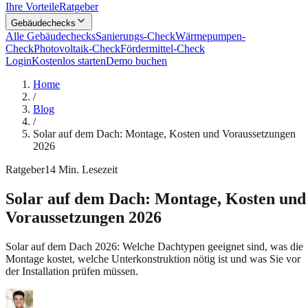
Ihre Vorteile
Ratgeber
Gebäudechecks
Alle Gebäudechecks
Sanierungs-Check
Wärmepumpen-
Check
Photovoltaik-Check
Fördermittel-Check
Login
Kostenlos starten
Demo buchen
Home
/
Blog
/
Solar auf dem Dach: Montage, Kosten und Voraussetzungen
2026
Ratgeber
14
Min. Lesezeit
Solar auf dem Dach: Montage, Kosten und
Voraussetzungen 2026
Solar auf dem Dach 2026: Welche Dachtypen geeignet sind, was die
Montage kostet, welche Unterkonstruktion nötig ist und was Sie vor
der Installation prüfen müssen.