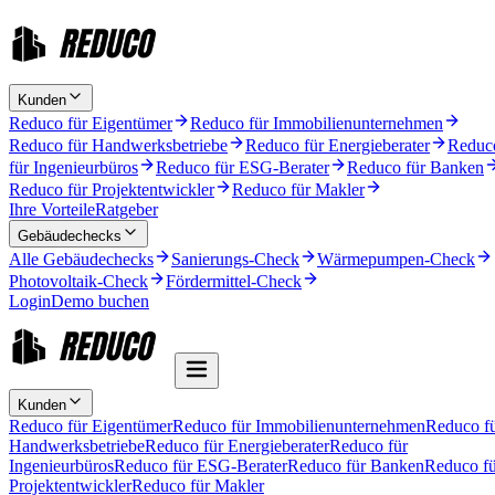
Kunden
Reduco für Eigentümer
Reduco für Immobilienunternehmen
Reduco für Handwerksbetriebe
Reduco für Energieberater
Reduc
für Ingenieurbüros
Reduco für ESG-Berater
Reduco für Banken
Reduco für Projektentwickler
Reduco für Makler
Ihre Vorteile
Ratgeber
Gebäudechecks
Alle Gebäudechecks
Sanierungs-Check
Wärmepumpen-Check
Photovoltaik-Check
Fördermittel-Check
Login
Demo buchen
Kunden
Reduco für Eigentümer
Reduco für Immobilienunternehmen
Reduco f
Handwerksbetriebe
Reduco für Energieberater
Reduco für
Ingenieurbüros
Reduco für ESG-Berater
Reduco für Banken
Reduco fü
Projektentwickler
Reduco für Makler