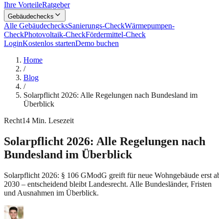
Ihre Vorteile
Ratgeber
Gebäudechecks
Alle Gebäudechecks
Sanierungs-Check
Wärmepumpen-
Check
Photovoltaik-Check
Fördermittel-Check
Login
Kostenlos starten
Demo buchen
Home
/
Blog
/
Solarpflicht 2026: Alle Regelungen nach Bundesland im
Überblick
Recht
14
Min. Lesezeit
Solarpflicht 2026: Alle Regelungen nach
Bundesland im Überblick
Solarpflicht 2026: § 106 GModG greift für neue Wohngebäude erst a
2030 – entscheidend bleibt Landesrecht. Alle Bundesländer, Fristen
und Ausnahmen im Überblick.