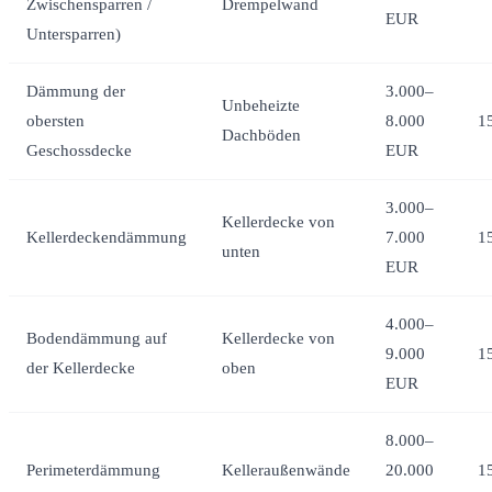
Zwischensparren /
Drempelwand
EUR
Untersparren)
Dämmung der
3.000–
Unbeheizte
obersten
8.000
1
Dachböden
Geschossdecke
EUR
3.000–
Kellerdecke von
Kellerdeckendämmung
7.000
1
unten
EUR
4.000–
Bodendämmung auf
Kellerdecke von
9.000
1
der Kellerdecke
oben
EUR
8.000–
Perimeterdämmung
Kelleraußenwände
20.000
1