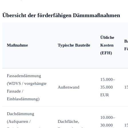
Übersicht der förderfähigen Dämmmaßnahmen
Übliche
Ba
Maßnahme
Typische Bauteile
Kosten
F
(EFH)
Fassadendämmung
15.000–
(WDVS / vorgehängte
Außenwand
35.000
1
Fassade /
EUR
Einblasdämmung)
Dachdämmung
10.000–
(Aufsparren /
Dachfläche,
30.000
1