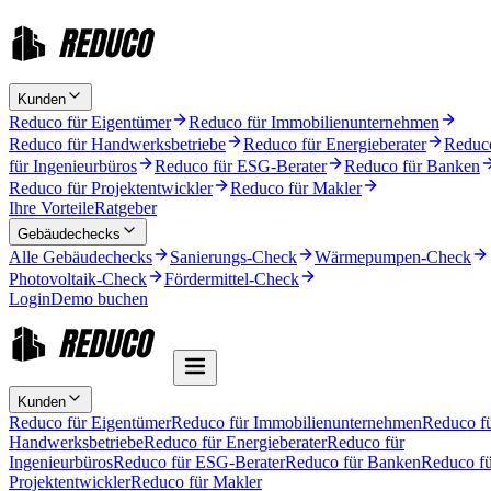
Kunden
Reduco für Eigentümer
Reduco für Immobilienunternehmen
Reduco für Handwerksbetriebe
Reduco für Energieberater
Reduc
für Ingenieurbüros
Reduco für ESG-Berater
Reduco für Banken
Reduco für Projektentwickler
Reduco für Makler
Ihre Vorteile
Ratgeber
Gebäudechecks
Alle Gebäudechecks
Sanierungs-Check
Wärmepumpen-Check
Photovoltaik-Check
Fördermittel-Check
Login
Demo buchen
Kunden
Reduco für Eigentümer
Reduco für Immobilienunternehmen
Reduco f
Handwerksbetriebe
Reduco für Energieberater
Reduco für
Ingenieurbüros
Reduco für ESG-Berater
Reduco für Banken
Reduco fü
Projektentwickler
Reduco für Makler