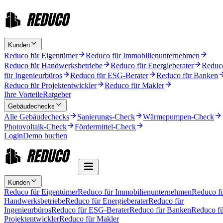
Kunden
Reduco für Eigentümer
Reduco für Immobilienunternehmen
Reduco für Handwerksbetriebe
Reduco für Energieberater
Reduc
für Ingenieurbüros
Reduco für ESG-Berater
Reduco für Banken
Reduco für Projektentwickler
Reduco für Makler
Ihre Vorteile
Ratgeber
Gebäudechecks
Alle Gebäudechecks
Sanierungs-Check
Wärmepumpen-Check
Photovoltaik-Check
Fördermittel-Check
Login
Demo buchen
Kunden
Reduco für Eigentümer
Reduco für Immobilienunternehmen
Reduco f
Handwerksbetriebe
Reduco für Energieberater
Reduco für
Ingenieurbüros
Reduco für ESG-Berater
Reduco für Banken
Reduco fü
Projektentwickler
Reduco für Makler