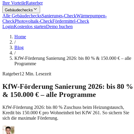
Ihre Vorteile
Ratgeber
Gebäudechecks
Alle Gebäudechecks
Sanierungs-Check
Wärmepumpen-
Check
Photovoltaik-Check
Fördermittel-Check
Login
Kostenlos starten
Demo buchen
Home
/
Blog
/
KfW-Förderung Sanierung 2026: bis 80 % & 150.000 € – alle
Programme
Ratgeber
12
Min. Lesezeit
KfW-Förderung Sanierung 2026: bis 80 %
& 150.000 € – alle Programme
KfW-Förderung 2026: bis 80 % Zuschuss beim Heizungstausch,
Kredit bis 150.000 € pro Wohneinheit bei KfW 261. So sichern Sie
sich die maximale Förderung.