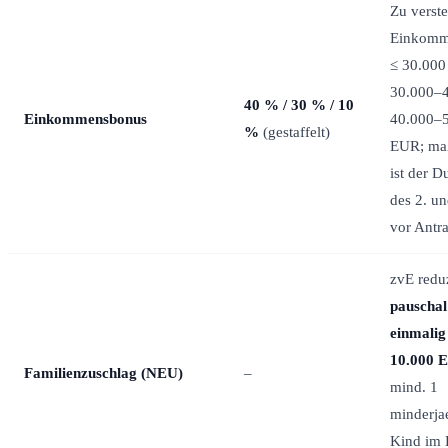
Zu verst
Einkomm
≤ 30.000 
30.000–4
40 % / 30 % / 10
Einkommensbonus
40.000–
%
(gestaffelt)
EUR; ma
ist der D
des 2. un
vor Antr
zvE reduz
pauschal
einmali
10.000 
Familienzuschlag (NEU)
–
mind. 1
minderja
Kind im 