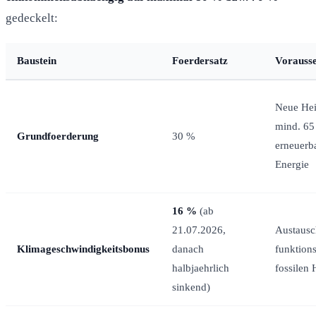
gedeckelt:
Baustein
Foerdersatz
Vorauss
Neue Hei
mind. 6
Grundfoerderung
30 %
erneuerb
Energie
16 %
(ab
21.07.2026,
Austausc
Klimageschwindigkeitsbonus
danach
funktion
halbjaehrlich
fossilen
sinkend)