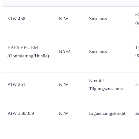
8
KfW 458
KfW
Zuschuss
(
BAFA BEG EM
1
BAFA
Zuschuss
(Optimierung/Huelle)
i
Kredit +
KfW 261
KfW
2
Tilgungszuschuss
KfW 358/359
KfW
Ergaenzungskredit
Z