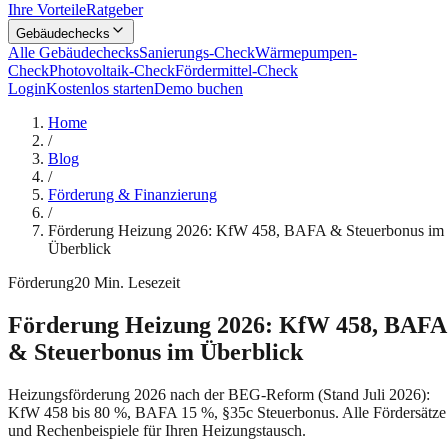
Ihre Vorteile
Ratgeber
Gebäudechecks
Alle Gebäudechecks
Sanierungs-Check
Wärmepumpen-
Check
Photovoltaik-Check
Fördermittel-Check
Login
Kostenlos starten
Demo buchen
Home
/
Blog
/
Förderung & Finanzierung
/
Förderung Heizung 2026: KfW 458, BAFA & Steuerbonus im
Überblick
Förderung
20
Min. Lesezeit
Förderung Heizung 2026: KfW 458, BAFA
& Steuerbonus im Überblick
Heizungsförderung 2026 nach der BEG-Reform (Stand Juli 2026):
KfW 458 bis 80 %, BAFA 15 %, §35c Steuerbonus. Alle Fördersätze
und Rechenbeispiele für Ihren Heizungstausch.