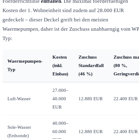
Foerderrichtlinie
entfallen
. Die maximal foerderfaehigen
Kosten der 1. Wohneinheit sind zudem auf 28.000 EUR
gedeckelt – dieser Deckel greift bei den meisten
Waermepumpen, daher ist der Zuschuss unabhaengig vom WP
Typ:
Kosten
Zuschuss
Zuschuss ma
Waermepumpen-
(inkl.
Standardfall
(80 %,
Typ
Einbau)
(46 %)
Geringverdi
27.000–
Luft-Wasser
40.000
12.880 EUR
22.400 EUR
EUR
40.000–
Sole-Wasser
60.000
12.880 EUR
22.400 EUR
(Erdsonde)