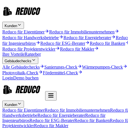
Kunden
Reduco für Eigentümer
Reduco für Immobilienunternehmen
Reduco für Handwerksbetriebe
Reduco für Energieberater
Reduc
für Ingenieurbüros
Reduco für ESG-Berater
Reduco für Banken
Reduco für Projektentwickler
Reduco für Makler
Ihre Vorteile
Ratgeber
Gebäudechecks
Alle Gebäudechecks
Sanierungs-Check
Wärmepumpen-Check
Photovoltaik-Check
Fördermittel-Check
Login
Demo buchen
Kunden
Reduco für Eigentümer
Reduco für Immobilienunternehmen
Reduco f
Handwerksbetriebe
Reduco für Energieberater
Reduco für
Ingenieurbüros
Reduco für ESG-Berater
Reduco für Banken
Reduco fü
Projektentwickler
Reduco für Makler