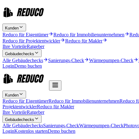
Kunden
Reduco für Eigentümer
Reduco für Immobilienunternehmen
Redu
Reduco für Projektentwickler
Reduco für Makler
Ihre Vorteile
Ratgeber
Gebäudechecks
Alle Gebäudechecks
Sanierungs-Check
Wärmepumpen-Check
Login
Demo buchen
Kunden
Reduco für Eigentümer
Reduco für Immobilienunternehmen
Reduco f
Projektentwickler
Reduco für Makler
Ihre Vorteile
Ratgeber
Gebäudechecks
Alle Gebäudechecks
Sanierungs-Check
Wärmepumpen-Check
Photovo
Login
Kostenlos starten
Demo buchen