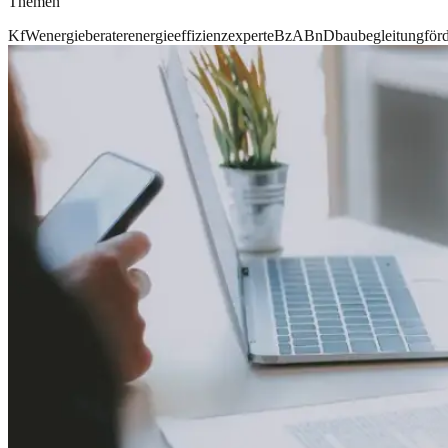
Themen
KfW
energieberater
energieeffizienzexperte
BzA
BnD
baubegleitung
för