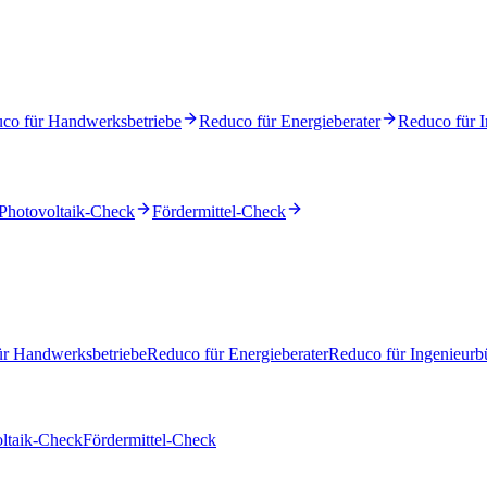
co für Handwerksbetriebe
Reduco für Energieberater
Reduco für I
Photovoltaik-Check
Fördermittel-Check
ür Handwerksbetriebe
Reduco für Energieberater
Reduco für Ingenieurb
ltaik-Check
Fördermittel-Check