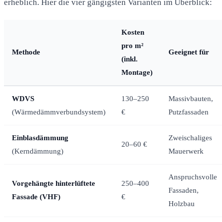
erheblich. Hier die vier gängigsten Varianten im Überblick:
Kosten
pro m²
Methode
Geeignet für
(inkl.
Montage)
WDVS
130–250
Massivbauten,
(Wärmedämmverbundsystem)
€
Putzfassaden
Einblasdämmung
Zweischaliges
20–60 €
(Kerndämmung)
Mauerwerk
Anspruchsvolle
Vorgehängte hinterlüftete
250–400
Fassaden,
Fassade (VHF)
€
Holzbau