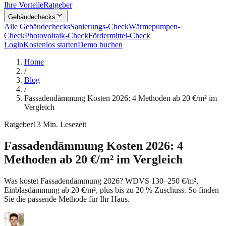
Ihre Vorteile
Ratgeber
Gebäudechecks
Alle Gebäudechecks
Sanierungs-Check
Wärmepumpen-
Check
Photovoltaik-Check
Fördermittel-Check
Login
Kostenlos starten
Demo buchen
Home
/
Blog
/
Fassadendämmung Kosten 2026: 4 Methoden ab 20 €/m² im
Vergleich
Ratgeber
13
Min. Lesezeit
Fassadendämmung Kosten 2026: 4
Methoden ab 20 €/m² im Vergleich
Was kostet Fassadendämmung 2026? WDVS 130–250 €/m²,
Einblasdämmung ab 20 €/m², plus bis zu 20 % Zuschuss. So finden
Sie die passende Methode für Ihr Haus.