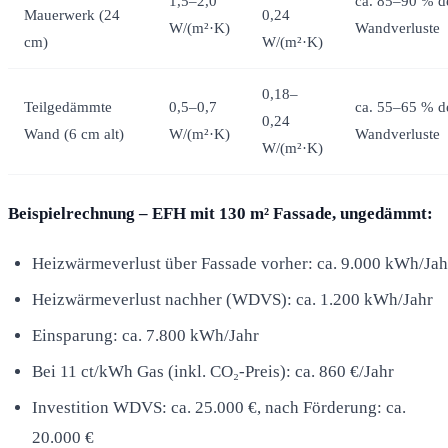
1,5–2,0
ca. 85–90 % d
Mauerwerk (24
0,24
W/(m²·K)
Wandverluste
cm)
W/(m²·K)
0,18–
Teilgedämmte
0,5–0,7
ca. 55–65 % d
0,24
Wand (6 cm alt)
W/(m²·K)
Wandverluste
W/(m²·K)
Beispielrechnung – EFH mit 130 m² Fassade, ungedämmt:
Heizwärmeverlust über Fassade vorher: ca. 9.000 kWh/Jah
Heizwärmeverlust nachher (WDVS): ca. 1.200 kWh/Jahr
Einsparung: ca. 7.800 kWh/Jahr
Bei 11 ct/kWh Gas (inkl. CO₂-Preis): ca. 860 €/Jahr
Investition WDVS: ca. 25.000 €, nach Förderung: ca.
20.000 €