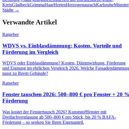
Kreis
Gladbeck
Grimma
Haar
Herten
Herzogenaurach
Karlsruhe
Münster
Städte →
Verwandte Artikel
Ratgeber
WDVS vs. Einblasdämmung: Kosten, Vorteile und
Förderung im Vergleich
WDVS oder Einblasdämmung? Kosten, Dämmwirkung, Förderung
und Eignung im ehrlichen Vergleich 2026. Welche Fassadendämmun
passt zu Ihrem Gebäude?
Ratgeber
Fenster tauschen 2026: 500–800 € pro Fenster + 20 
Förderung
Was kostet der Fenstertausch 2026? Kunststofffenster mit
Dreifachverglasung ab 500–800 € pro Stück, bis 20 % BAFA-
Förderung – so senken Sie Ihren Eigenanteil.