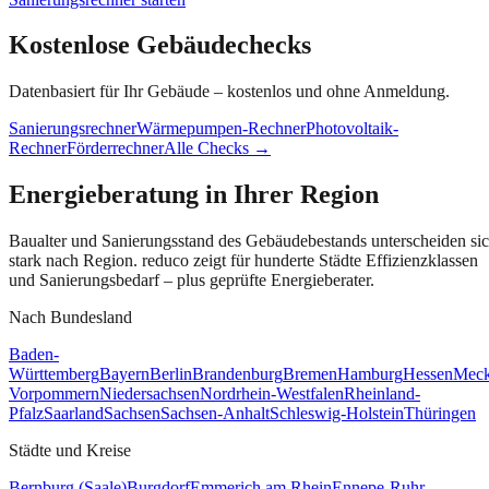
Kostenlose Gebäudechecks
Datenbasiert für Ihr Gebäude – kostenlos und ohne Anmeldung.
Sanierungsrechner
Wärmepumpen-Rechner
Photovoltaik-
Rechner
Förderrechner
Alle Checks →
Energieberatung
in Ihrer Region
Baualter und Sanierungsstand des Gebäudebestands unterscheiden si
stark nach Region. reduco zeigt für hunderte Städte Effizienzklassen
und Sanierungsbedarf – plus geprüfte Energieberater.
Nach Bundesland
Baden-
Württemberg
Bayern
Berlin
Brandenburg
Bremen
Hamburg
Hessen
Meck
Vorpommern
Niedersachsen
Nordrhein-Westfalen
Rheinland-
Pfalz
Saarland
Sachsen
Sachsen-Anhalt
Schleswig-Holstein
Thüringen
Städte und Kreise
Bernburg (Saale)
Burgdorf
Emmerich am Rhein
Ennepe-Ruhr-