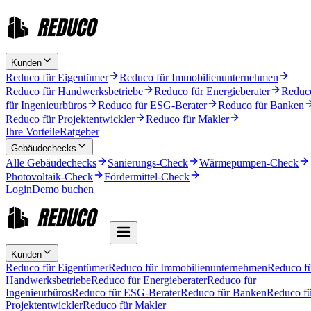
Kunden
Reduco für Eigentümer
Reduco für Immobilienunternehmen
Reduco für Handwerksbetriebe
Reduco für Energieberater
Reduc
für Ingenieurbüros
Reduco für ESG-Berater
Reduco für Banken
Reduco für Projektentwickler
Reduco für Makler
Ihre Vorteile
Ratgeber
Gebäudechecks
Alle Gebäudechecks
Sanierungs-Check
Wärmepumpen-Check
Photovoltaik-Check
Fördermittel-Check
Login
Demo buchen
Kunden
Reduco für Eigentümer
Reduco für Immobilienunternehmen
Reduco f
Handwerksbetriebe
Reduco für Energieberater
Reduco für
Ingenieurbüros
Reduco für ESG-Berater
Reduco für Banken
Reduco fü
Projektentwickler
Reduco für Makler