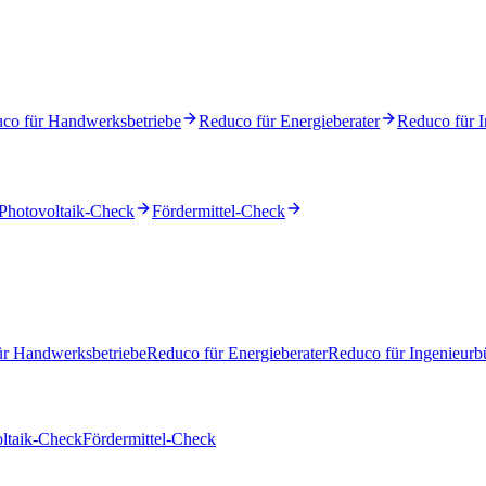
co für Handwerksbetriebe
Reduco für Energieberater
Reduco für I
Photovoltaik-Check
Fördermittel-Check
ür Handwerksbetriebe
Reduco für Energieberater
Reduco für Ingenieurb
ltaik-Check
Fördermittel-Check