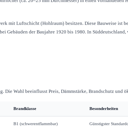
ohrlöcher (ca. 20–25 mm Durchmesser) in einen vorhandenen 
k mit Luftschicht (Hohlraum) besitzen. Diese Bauweise ist bes
bei Gebäuden der Baujahre 1920 bis 1980. In Süddeutschland,
 Die Wahl beeinflusst Preis, Dämmstärke, Brandschutz und ök
Brandklasse
Besonderheiten
B1 (schwerentflammbar)
Günstigster Standardd