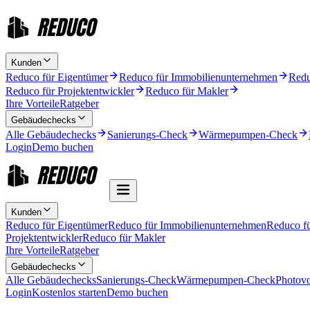
Kunden
Reduco für Eigentümer
Reduco für Immobilienunternehmen
Redu
Reduco für Projektentwickler
Reduco für Makler
Ihre Vorteile
Ratgeber
Gebäudechecks
Alle Gebäudechecks
Sanierungs-Check
Wärmepumpen-Check
Login
Demo buchen
Kunden
Reduco für Eigentümer
Reduco für Immobilienunternehmen
Reduco f
Projektentwickler
Reduco für Makler
Ihre Vorteile
Ratgeber
Gebäudechecks
Alle Gebäudechecks
Sanierungs-Check
Wärmepumpen-Check
Photovo
Login
Kostenlos starten
Demo buchen