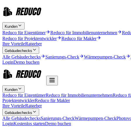
Kunden
Reduco für Eigentümer
Reduco für Immobilienunternehmen
Redu
Reduco für Projektentwickler
Reduco für Makler
Ihre Vorteile
Ratgeber
Gebäudechecks
Alle Gebäudechecks
Sanierungs-Check
Wärmepumpen-Check
Login
Demo buchen
Kunden
Reduco für Eigentümer
Reduco für Immobilienunternehmen
Reduco f
Projektentwickler
Reduco für Makler
Ihre Vorteile
Ratgeber
Gebäudechecks
Alle Gebäudechecks
Sanierungs-Check
Wärmepumpen-Check
Photovo
Login
Kostenlos starten
Demo buchen