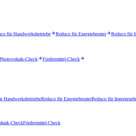
co für Handwerksbetriebe
Reduco für Energieberater
Reduco für I
Photovoltaik-Check
Fördermittel-Check
ür Handwerksbetriebe
Reduco für Energieberater
Reduco für Ingenieurb
ltaik-Check
Fördermittel-Check