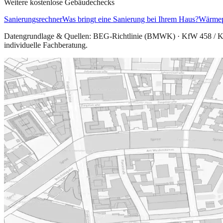
Weitere kostenlose Gebäudechecks
Sanierungsrechner
Was bringt eine Sanierung bei Ihrem Haus?
Wärmep
Datengrundlage & Quellen:
BEG-Richtlinie (BMWK) · KfW 458 / 
individuelle Fachberatung.