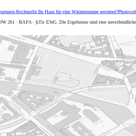
umpen-Rechner
Ist Ihr Haus für eine Wärmepumpe geeignet?
Photovol
KfW 261 · BAFA · §35c EStG
. Die Ergebnisse sind eine unverbindlich