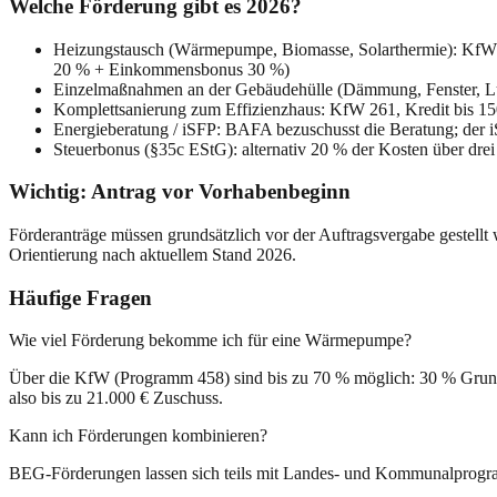
Welche Förderung gibt es 2026?
Heizungstausch (Wärmepumpe, Biomasse, Solarthermie): KfW 4
20 % + Einkommensbonus 30 %)
Einzelmaßnahmen an der Gebäudehülle (Dämmung, Fenster,
Komplettsanierung zum Effizienzhaus: KfW 261, Kredit bis 15
Energieberatung / iSFP: BAFA bezuschusst die Beratung; der
Steuerbonus (§35c EStG): alternativ 20 % der Kosten über dre
Wichtig: Antrag vor Vorhabenbeginn
Förderanträge müssen grundsätzlich vor der Auftragsvergabe gestellt
Orientierung nach aktuellem Stand 2026.
Häufige Fragen
Wie viel Förderung bekomme ich für eine Wärmepumpe?
Über die KfW (Programm 458) sind bis zu 70 % möglich: 30 % Grun
also bis zu 21.000 € Zuschuss.
Kann ich Förderungen kombinieren?
BEG-Förderungen lassen sich teils mit Landes- und Kommunalprogr