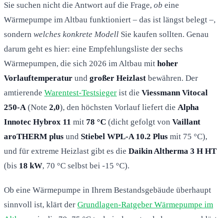
Sie suchen nicht die Antwort auf die Frage,
ob
eine
Wärmepumpe im Altbau funktioniert – das ist längst belegt –,
sondern
welches konkrete Modell
Sie kaufen sollten. Genau
darum geht es hier: eine Empfehlungsliste der sechs
Wärmepumpen, die sich 2026 im Altbau mit
hoher
Vorlauftemperatur
und
großer Heizlast
bewähren. Der
amtierende
Warentest-Testsieger
ist die
Viessmann Vitocal
250-A
(Note
2,0
), den höchsten Vorlauf liefert die
Alpha
Innotec Hybrox 11
mit
78 °C
(dicht gefolgt von
Vaillant
aroTHERM plus
und
Stiebel WPL-A 10.2 Plus
mit 75 °C),
und für extreme Heizlast gibt es die
Daikin Altherma 3 H HT
(bis
18 kW
, 70 °C selbst bei -15 °C).
Ob eine Wärmepumpe in Ihrem Bestandsgebäude überhaupt
sinnvoll ist, klärt der
Grundlagen-Ratgeber Wärmepumpe im