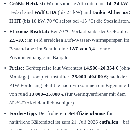
Größte Heizlast:
Für unsanierte Altbauten mit
14–24 kW
Bedarf sind
Wolf CHA
(bis 24 kW) und
Daikin Altherma 
H HT
(bis 18 kW, 70 °C selbst bei -15 °C) die Spezialisten.
Effizienz-Realität:
Bei 70 °C Vorlauf sinkt der COP auf ca
2,5–3,0
; im Feld erreichen Luft-Wasser-Wärmepumpen im
Bestand aber im Schnitt eine
JAZ von 3,4
– ohne
Zusammenhang zum Baujahr.
Preise:
Gerätepreise laut Warentest
14.500–20.354 €
(ohn
Montage), komplett installiert
25.000–40.000 €
; nach der
KfW-Förderung bleibt je nach Einkommen ein Eigenanteil
von rund
13.000–25.000 €
(für Geringverdiener mit dem
80-%-Deckel deutlich weniger).
Förder-Tipp:
Der frühere
5 %-Effizienzbonus
für
natürliche Kältemittel ist zum 21. Juli 2026
entfallen
– bei