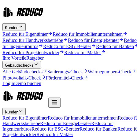
Kunden
Reduco für Eigentümer
Reduco für Immobilienunternehmen
Reduco für Handwerksbetriebe
Reduco für Energieberater
Reduc
für Ingenieurbüros
Reduco für ESG-Berater
Reduco für Banken
Reduco für Projektentwickler
Reduco für Makler
Ihre Vorteile
Ratgeber
Gebäudechecks
Alle Gebäudechecks
Sanierungs-Check
Wärmepumpen-Check
Photovoltaik-Check
Fördermittel-Check
Login
Demo buchen
Kunden
Reduco für Eigentümer
Reduco für Immobilienunternehmen
Reduco f
Handwerksbetriebe
Reduco für Energieberater
Reduco für
Ingenieurbüros
Reduco für ESG-Berater
Reduco für Banken
Reduco fü
Projektentwickler
Reduco für Makler