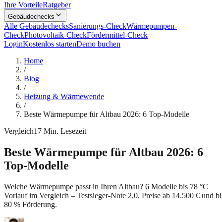
Ihre Vorteile
Ratgeber
Gebäudechecks
Alle Gebäudechecks
Sanierungs-Check
Wärmepumpen-
Check
Photovoltaik-Check
Fördermittel-Check
Login
Kostenlos starten
Demo buchen
Home
/
Blog
/
Heizung & Wärmewende
/
Beste Wärmepumpe für Altbau 2026: 6 Top-Modelle
Vergleich
17
Min. Lesezeit
Beste Wärmepumpe für Altbau 2026: 6
Top-Modelle
Welche Wärmepumpe passt in Ihren Altbau? 6 Modelle bis 78 °C
Vorlauf im Vergleich – Testsieger-Note 2,0, Preise ab 14.500 € und bi
80 % Förderung.