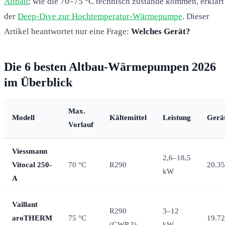
Altbau
; wie die 70–75 °C technisch zustande kommen, erklärt
der
Deep-Dive zur Hochtemperatur-Wärmepumpe
. Dieser
Artikel beantwortet nur eine Frage:
Welches Gerät?
Die 6 besten Altbau-Wärmepumpen 2026
im Überblick
Max.
Modell
Kältemittel
Leistung
Gerät
Vorlauf
Viessmann
2,6–18,5
Vitocal 250-
70 °C
R290
20.35
kW
A
Vaillant
R290
3–12
aroTHERM
75 °C
19.72
(GWP 3)
kW