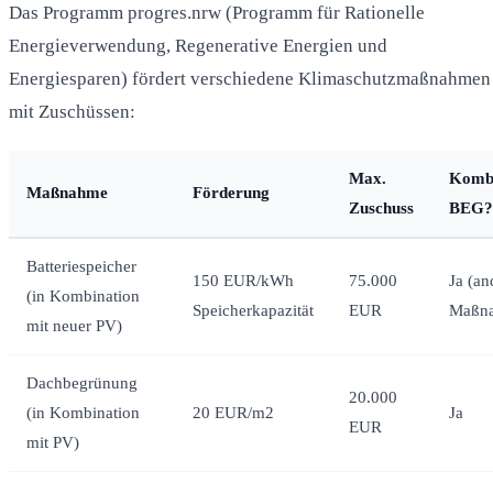
Das Programm progres.nrw (Programm für Rationelle
Energieverwendung, Regenerative Energien und
Energiesparen) fördert verschiedene Klimaschutzmaßnahmen
mit Zuschüssen:
Max.
Kombi
Maßnahme
Förderung
Zuschuss
BEG?
Batteriespeicher
150 EUR/kWh
75.000
Ja (an
(in Kombination
Speicherkapazität
EUR
Maßn
mit neuer PV)
Dachbegrünung
20.000
(in Kombination
20 EUR/m2
Ja
EUR
mit PV)