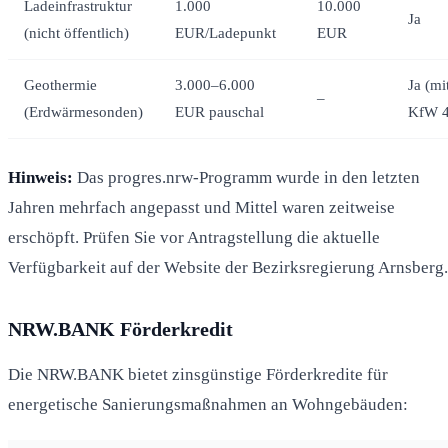
Ladeinfrastruktur
1.000
10.000
Ja
(nicht öffentlich)
EUR/Ladepunkt
EUR
Geothermie
3.000–6.000
Ja (mi
–
(Erdwärmesonden)
EUR pauschal
KfW 4
Hinweis:
Das progres.nrw-Programm wurde in den letzten
Jahren mehrfach angepasst und Mittel waren zeitweise
erschöpft. Prüfen Sie vor Antragstellung die aktuelle
Verfügbarkeit auf der Website der Bezirksregierung Arnsberg.
NRW.BANK Förderkredit
Die NRW.BANK bietet zinsgünstige Förderkredite für
energetische Sanierungsmaßnahmen an Wohngebäuden: