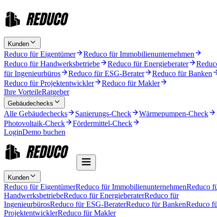
Kunden
Reduco für Eigentümer
Reduco für Immobilienunternehmen
Reduco für Handwerksbetriebe
Reduco für Energieberater
Reduc
für Ingenieurbüros
Reduco für ESG-Berater
Reduco für Banken
Reduco für Projektentwickler
Reduco für Makler
Ihre Vorteile
Ratgeber
Gebäudechecks
Alle Gebäudechecks
Sanierungs-Check
Wärmepumpen-Check
Photovoltaik-Check
Fördermittel-Check
Login
Demo buchen
Kunden
Reduco für Eigentümer
Reduco für Immobilienunternehmen
Reduco f
Handwerksbetriebe
Reduco für Energieberater
Reduco für
Ingenieurbüros
Reduco für ESG-Berater
Reduco für Banken
Reduco fü
Projektentwickler
Reduco für Makler