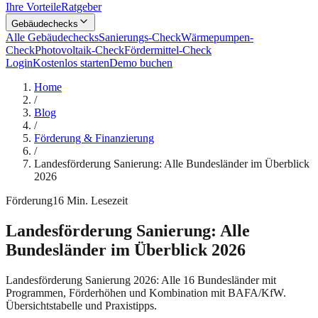
Ihre Vorteile
Ratgeber
Gebäudechecks
Alle Gebäudechecks
Sanierungs-Check
Wärmepumpen-
Check
Photovoltaik-Check
Fördermittel-Check
Login
Kostenlos starten
Demo buchen
Home
/
Blog
/
Förderung & Finanzierung
/
Landesförderung Sanierung: Alle Bundesländer im Überblick
2026
Förderung
16
Min. Lesezeit
Landesförderung Sanierung: Alle
Bundesländer im Überblick 2026
Landesförderung Sanierung 2026: Alle 16 Bundesländer mit
Programmen, Förderhöhen und Kombination mit BAFA/KfW.
Übersichtstabelle und Praxistipps.