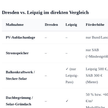
Dresden vs. Leipzig im direkten Vergleich
Maßnahme
Dresden
Leipzig
Förderhöhe
PV-Aufdachanlage
–
–
nur Bund/Lan
nur SAB
Stromspeicher
–
–
(>Mindestgröß
✓ (nur
Leipzig 500 €,
Balkonkraftwerk /
–
Leipzig-
SAB 300 €
Stecker-Solar
Pass)
(Mieter)
50 % bzw. +6
Dachbegrünung /
–
✓
€/m²
Solar-Gründach
Modulfläche