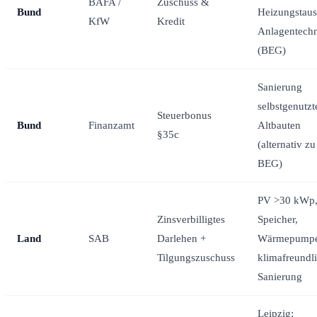
BAFA /
Zuschuss &
Bund
Heizungstaus
KfW
Kredit
Anlagentech
(BEG)
Sanierung
selbstgenutzt
Steuerbonus
Bund
Finanzamt
Altbauten
§35c
(alternativ zu
BEG)
PV >30 kWp
Zinsverbilligtes
Speicher,
Land
SAB
Darlehen +
Wärmepumpe
Tilgungszuschuss
klimafreundl
Sanierung
Leipzig: