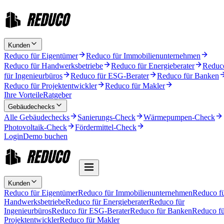
Kunden
Reduco für Eigentümer
Reduco für Immobilienunternehmen
Reduco für Handwerksbetriebe
Reduco für Energieberater
Reduc
für Ingenieurbüros
Reduco für ESG-Berater
Reduco für Banken
Reduco für Projektentwickler
Reduco für Makler
Ihre Vorteile
Ratgeber
Gebäudechecks
Alle Gebäudechecks
Sanierungs-Check
Wärmepumpen-Check
Photovoltaik-Check
Fördermittel-Check
Login
Demo buchen
Kunden
Reduco für Eigentümer
Reduco für Immobilienunternehmen
Reduco f
Handwerksbetriebe
Reduco für Energieberater
Reduco für
Ingenieurbüros
Reduco für ESG-Berater
Reduco für Banken
Reduco fü
Projektentwickler
Reduco für Makler