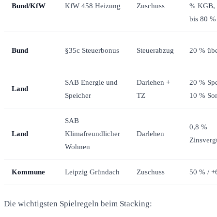
Bund/KfW
KfW 458 Heizung
Zuschuss
% KGB, 
bis 80 %
Bund
§35c Steuerbonus
Steuerabzug
20 % übe
SAB Energie und
Darlehen +
20 % Spe
Land
Speicher
TZ
10 % Son
SAB
0,8 %
Land
Klimafreundlicher
Darlehen
Zinsverg
Wohnen
Kommune
Leipzig Gründach
Zuschuss
50 % / +
Die wichtigsten Spielregeln beim Stacking: