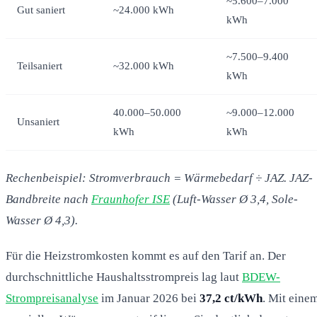
~5.600–7.000
Gut saniert
~24.000 kWh
kWh
~7.500–9.400
Teilsaniert
~32.000 kWh
kWh
40.000–50.000
~9.000–12.000
Unsaniert
kWh
kWh
Rechenbeispiel: Stromverbrauch = Wärmebedarf ÷ JAZ. JAZ-
Bandbreite nach
Fraunhofer ISE
(Luft-Wasser Ø 3,4, Sole-
Wasser Ø 4,3).
Für die Heizstromkosten kommt es auf den Tarif an. Der
durchschnittliche Haushaltsstrompreis lag laut
BDEW-
Strompreisanalyse
im Januar 2026 bei
37,2 ct/kWh
. Mit eine