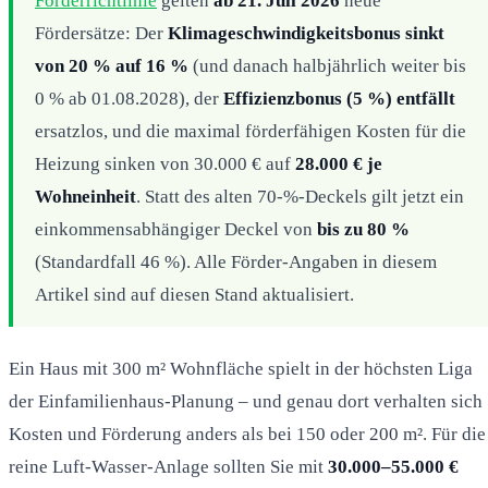
Förderrichtlinie
gelten
ab 21. Juli 2026
neue
Fördersätze: Der
Klimageschwindigkeitsbonus sinkt
von 20 % auf 16 %
(und danach halbjährlich weiter bis
0 % ab 01.08.2028), der
Effizienzbonus (5 %) entfällt
ersatzlos, und die maximal förderfähigen Kosten für die
Heizung sinken von 30.000 € auf
28.000 € je
Wohneinheit
. Statt des alten 70-%-Deckels gilt jetzt ein
einkommensabhängiger Deckel von
bis zu 80 %
(Standardfall 46 %). Alle Förder-Angaben in diesem
Artikel sind auf diesen Stand aktualisiert.
Ein Haus mit 300 m² Wohnfläche spielt in der höchsten Liga
der Einfamilienhaus-Planung – und genau dort verhalten sich
Kosten und Förderung anders als bei 150 oder 200 m². Für die
reine Luft-Wasser-Anlage sollten Sie mit
30.000–55.000 €