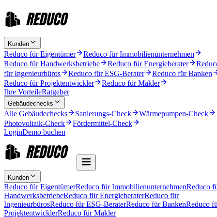
Kunden
Reduco für Eigentümer
Reduco für Immobilienunternehmen
Reduco für Handwerksbetriebe
Reduco für Energieberater
Reduc
für Ingenieurbüros
Reduco für ESG-Berater
Reduco für Banken
Reduco für Projektentwickler
Reduco für Makler
Ihre Vorteile
Ratgeber
Gebäudechecks
Alle Gebäudechecks
Sanierungs-Check
Wärmepumpen-Check
Photovoltaik-Check
Fördermittel-Check
Login
Demo buchen
Kunden
Reduco für Eigentümer
Reduco für Immobilienunternehmen
Reduco f
Handwerksbetriebe
Reduco für Energieberater
Reduco für
Ingenieurbüros
Reduco für ESG-Berater
Reduco für Banken
Reduco fü
Projektentwickler
Reduco für Makler