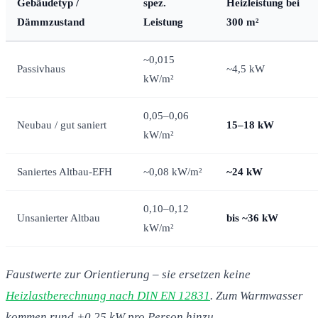
Gebäudetyp /
spez.
Heizleistung bei
Dämmzustand
Leistung
300 m²
~0,015
Passivhaus
~4,5 kW
kW/m²
0,05–0,06
Neubau / gut saniert
15–18 kW
kW/m²
Saniertes Altbau-EFH
~0,08 kW/m²
~24 kW
0,10–0,12
Unsanierter Altbau
bis ~36 kW
kW/m²
Faustwerte zur Orientierung – sie ersetzen keine
Heizlastberechnung nach DIN EN 12831
. Zum Warmwasser
kommen rund +0,25 kW pro Person hinzu.