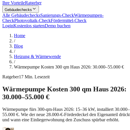
Ihre Vorteile
Ratgeber
Gebäudechecks
Alle Gebäudechecks
Sanierungs-Check
Wärmepumpen-
Check
Photovoltaik-Check
Fördermittel-Check
Login
Kostenlos starten
Demo buchen
Home
/
Blog
/
Heizung & Wärmewende
/
Wärmepumpe Kosten 300 qm Haus 2026: 30.000–55.000 €
Ratgeber
17
Min. Lesezeit
Wärmepumpe Kosten 300 qm Haus 2026:
30.000–55.000 €
Wärmepumpe fürs 300-qm-Haus 2026: 15–36 kW, installiert 30.000–
55.000 €. Wie der neue 28.000-€-Förderdeckel den Eigenanteil drück
und wann eine Einliegerwohnung den Zuschuss spürbar erhöht.