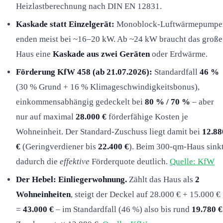
Heizlastberechnung nach DIN EN 12831.
Kaskade statt Einzelgerät:
Monoblock-Luftwärmepumpe
enden meist bei ~16–20 kW. Ab ~24 kW braucht das große
Haus eine
Kaskade aus zwei Geräten
oder Erdwärme.
Förderung KfW 458 (ab 21.07.2026):
Standardfall
46 %
(30 % Grund + 16 % Klimageschwindigkeitsbonus),
einkommensabhängig gedeckelt bei
80 % / 70 %
– aber
nur auf maximal
28.000 €
förderfähige Kosten je
Wohneinheit. Der Standard-Zuschuss liegt damit bei
12.88
€
(Geringverdiener bis
22.400 €
). Beim 300-qm-Haus sink
dadurch die
effektive
Förderquote deutlich.
Quelle: KfW
Der Hebel: Einliegerwohnung.
Zählt das Haus als
2
Wohneinheiten
, steigt der Deckel auf 28.000 € + 15.000 €
=
43.000 €
– im Standardfall (46 %) also bis rund
19.780 €