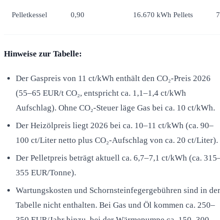
Pelletkessel
0,90
16.670 kWh Pellets
7
Hinweise zur Tabelle:
Der Gaspreis von 11 ct/kWh enthält den CO₂-Preis 2026
(55–65 EUR/t CO₂, entspricht ca. 1,1–1,4 ct/kWh
Aufschlag). Ohne CO₂-Steuer läge Gas bei ca. 10 ct/kWh.
Der Heizölpreis liegt 2026 bei ca. 10–11 ct/kWh (ca. 90–
100 ct/Liter netto plus CO₂-Aufschlag von ca. 20 ct/Liter).
Der Pelletpreis beträgt aktuell ca. 6,7–7,1 ct/kWh (ca. 315
355 EUR/Tonne).
Wartungskosten und Schornsteinfegergebühren sind in de
Tabelle nicht enthalten. Bei Gas und Öl kommen ca. 250–
350 EUR/Jahr hinzu, bei der Wärmepumpe ca. 150–300