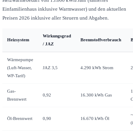
Heizwärmebedarf von 15.000 kWh/Jahr (saniertes
Einfamilienhaus inklusive Warmwasser) und den aktuellen
Preisen 2026 inklusive aller Steuern und Abgaben.
Wirkungsgrad
Heizsystem
Brennstoffverbrauch
B
/ JAZ
Wärmepumpe
(Luft-Wasser,
JAZ 3,5
4.290 kWh Strom
2
WP-Tarif)
Gas-
1
0,92
16.300 kWh Gas
Brennwert
C
~
Öl-Brennwert
0,90
16.670 kWh Öl
(