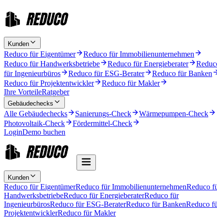
Kunden
Reduco für Eigentümer
Reduco für Immobilienunternehmen
Reduco für Handwerksbetriebe
Reduco für Energieberater
Reduc
für Ingenieurbüros
Reduco für ESG-Berater
Reduco für Banken
Reduco für Projektentwickler
Reduco für Makler
Ihre Vorteile
Ratgeber
Gebäudechecks
Alle Gebäudechecks
Sanierungs-Check
Wärmepumpen-Check
Photovoltaik-Check
Fördermittel-Check
Login
Demo buchen
Kunden
Reduco für Eigentümer
Reduco für Immobilienunternehmen
Reduco f
Handwerksbetriebe
Reduco für Energieberater
Reduco für
Ingenieurbüros
Reduco für ESG-Berater
Reduco für Banken
Reduco fü
Projektentwickler
Reduco für Makler