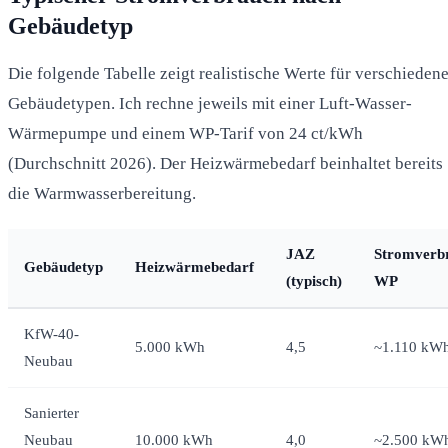
Gebäudetyp
Die folgende Tabelle zeigt realistische Werte für verschieden
Gebäudetypen. Ich rechne jeweils mit einer Luft-Wasser-
Wärmepumpe und einem WP-Tarif von 24 ct/kWh
(Durchschnitt 2026). Der Heizwärmebedarf beinhaltet bereits
die Warmwasserbereitung.
JAZ
Stromverb
Gebäudetyp
Heizwärmebedarf
(typisch)
WP
KfW-40-
5.000 kWh
4,5
~1.110 kW
Neubau
Sanierter
Neubau
10.000 kWh
4,0
~2.500 kW