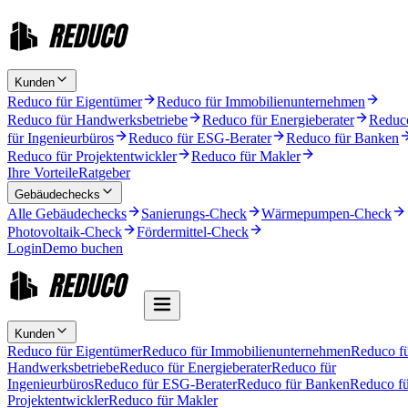
Kunden
Reduco für Eigentümer
Reduco für Immobilienunternehmen
Reduco für Handwerksbetriebe
Reduco für Energieberater
Reduc
für Ingenieurbüros
Reduco für ESG-Berater
Reduco für Banken
Reduco für Projektentwickler
Reduco für Makler
Ihre Vorteile
Ratgeber
Gebäudechecks
Alle Gebäudechecks
Sanierungs-Check
Wärmepumpen-Check
Photovoltaik-Check
Fördermittel-Check
Login
Demo buchen
Kunden
Reduco für Eigentümer
Reduco für Immobilienunternehmen
Reduco f
Handwerksbetriebe
Reduco für Energieberater
Reduco für
Ingenieurbüros
Reduco für ESG-Berater
Reduco für Banken
Reduco fü
Projektentwickler
Reduco für Makler