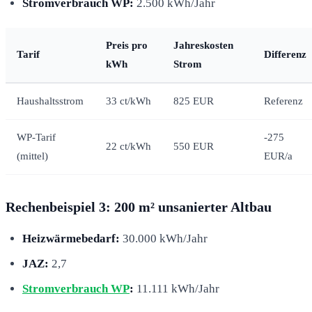
Stromverbrauch WP:
2.500 kWh/Jahr
Preis pro
Jahreskosten
Tarif
Differenz
kWh
Strom
Haushaltsstrom
33 ct/kWh
825 EUR
Referenz
WP-Tarif
-275
22 ct/kWh
550 EUR
(mittel)
EUR/a
Rechenbeispiel 3: 200 m² unsanierter Altbau
Heizwärmebedarf:
30.000 kWh/Jahr
JAZ:
2,7
Stromverbrauch WP
:
11.111 kWh/Jahr