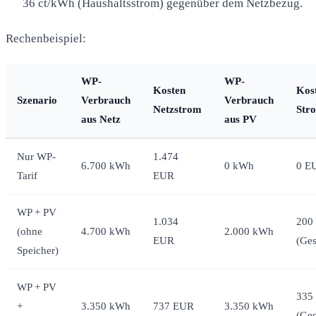
36 ct/kWh (Haushaltsstrom) gegenüber dem Netzbezug.
Rechenbeispiel:
WP-
WP-
Kosten
Kos
Szenario
Verbrauch
Verbrauch
Netzstrom
Str
aus Netz
aus PV
Nur WP-
1.474
6.700 kWh
0 kWh
0 E
Tarif
EUR
WP + PV
1.034
200
(ohne
4.700 kWh
2.000 kWh
EUR
(Ges
Speicher)
WP + PV
335
+
3.350 kWh
737 EUR
3.350 kWh
(Ges