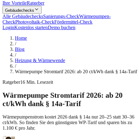
Ihre Vorteile
Ratgeber
Gebäudechecks
Alle Gebäudechecks
Sanierungs-Check
Wärmepumpen-
Check
Photovoltaik-Check
Fördermittel-Check
Login
Kostenlos starten
Demo buchen
Home
/
Blog
/
Heizung & Wärmewende
/
Wärmepumpe Stromtarif 2026: ab 20 ct/kWh dank § 14a-Tarif
Ratgeber
16
Min. Lesezeit
Wärmepumpe Stromtarif 2026: ab 20
ct/kWh dank § 14a-Tarif
Wärmepumpenstrom kostet 2026 dank § 14a nur 20–25 statt 30–36
ct/kWh. So finden Sie den günstigsten WP-Tarif und sparen bis zu
1.100 € pro Jahr.