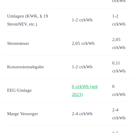
ct/kWh
Umlagen (KWK, § 19
1-2
1-2 ct/kWh
StromNEV, etc.)
ct/kWh
2,05
Stromsteuer
2,05 ct/kWh
ct/kWh
0,11
Konzessionsabgabe
1-2 ct/kWh
ct/kWh
0 ct/kWh (seit
0
EEG-Umlage
2023)
ct/kWh
2-4
Marge Versorger
2-4 ct/kWh
ct/kWh