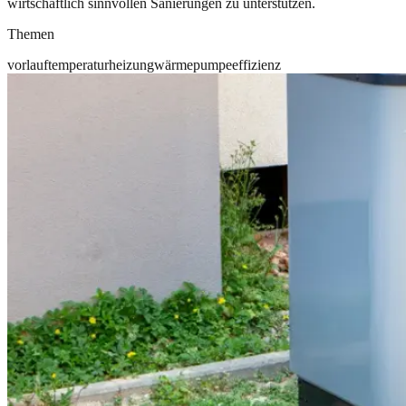
wirtschaftlich sinnvollen Sanierungen zu unterstützen.
Themen
vorlauftemperatur
heizung
wärmepumpe
effizienz