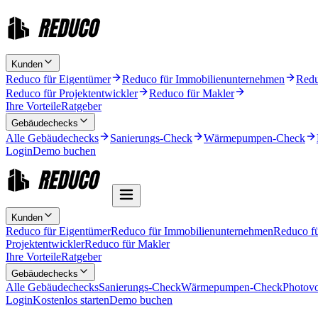
Kunden
Reduco für Eigentümer
Reduco für Immobilienunternehmen
Redu
Reduco für Projektentwickler
Reduco für Makler
Ihre Vorteile
Ratgeber
Gebäudechecks
Alle Gebäudechecks
Sanierungs-Check
Wärmepumpen-Check
Login
Demo buchen
Kunden
Reduco für Eigentümer
Reduco für Immobilienunternehmen
Reduco f
Projektentwickler
Reduco für Makler
Ihre Vorteile
Ratgeber
Gebäudechecks
Alle Gebäudechecks
Sanierungs-Check
Wärmepumpen-Check
Photovo
Login
Kostenlos starten
Demo buchen