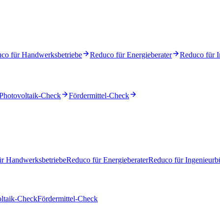
co für Handwerksbetriebe
Reduco für Energieberater
Reduco für I
Photovoltaik-Check
Fördermittel-Check
ür Handwerksbetriebe
Reduco für Energieberater
Reduco für Ingenieurb
ltaik-Check
Fördermittel-Check