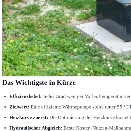
Das Wichtigste in Kürze
Effizienzhebel:
Jedes Grad weniger Vorlauftemperatur verb
Zielwert:
Eine effiziente Wärmepumpe sollte unter 55 °C l
Heizkurve zuerst:
Die Optimierung der Heizkurve kostet 
Hydraulischer Abgleich:
Beste Kosten-Nutzen-Maßnahme f