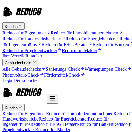
Kunden
Reduco für Eigentümer
Reduco für Immobilienunternehmen
Reduco für Handwerksbetriebe
Reduco für Energieberater
Reduc
für Ingenieurbüros
Reduco für ESG-Berater
Reduco für Banken
Reduco für Projektentwickler
Reduco für Makler
Ihre Vorteile
Ratgeber
Gebäudechecks
Alle Gebäudechecks
Sanierungs-Check
Wärmepumpen-Check
Photovoltaik-Check
Fördermittel-Check
Login
Demo buchen
Kunden
Reduco für Eigentümer
Reduco für Immobilienunternehmen
Reduco f
Handwerksbetriebe
Reduco für Energieberater
Reduco für
Ingenieurbüros
Reduco für ESG-Berater
Reduco für Banken
Reduco fü
Projektentwickler
Reduco für Makler