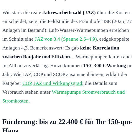
Wie stark die reale
Jahresarbeitszahl (JAZ)
über die Kosten
entscheidet, zeigt die Feldstudie des Fraunhofer ISE (2025, 77
Anlagen im Bestand): Luft-Wasser-Wärmepumpen erreichen
im Schnitt eine
JAZ von 3,4 (Spanne 2,6–4,9)
, erdgekoppelte
Anlagen 4,3. Bemerkenswert: Es gab
keine Korrelation
zwischen Baujahr und Effizienz
– Wärmepumpen laufen auc
im Altbau zuverlässig. Hinzu kommen
150–300 € Wartung
pr
Jahr. Wie JAZ, COP und SCOP zusammenhängen, erklärt der
Ratgeber
COP, JAZ und Wirkungsgrad
; die Details zum
Verbrauch stehen unter
Wärmepumpe Stromverbrauch und
Stromkosten
.
Förderung: bis zu 22.400 € für Ihr 150-qm
Haus