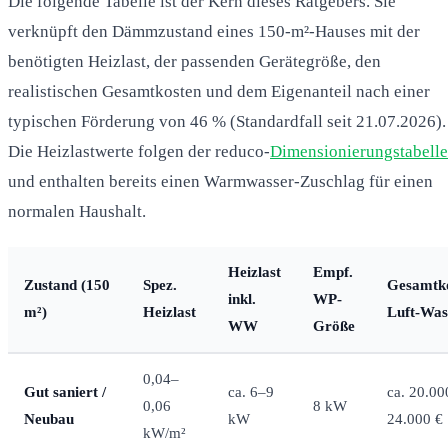
Die folgende Tabelle ist der Kern dieses Ratgebers. Sie
verknüpft den Dämmzustand eines 150-m²-Hauses mit der
benötigten Heizlast, der passenden Gerätegröße, den
realistischen Gesamtkosten und dem Eigenanteil nach einer
typischen Förderung von 46 % (Standardfall seit 21.07.2026).
Die Heizlastwerte folgen der reduco-
Dimensionierungstabelle
und enthalten bereits einen Warmwasser-Zuschlag für einen
normalen Haushalt.
Heizlast
Empf.
Zustand (150
Spez.
Gesamtk
inkl.
WP-
m²)
Heizlast
Luft-Was
WW
Größe
0,04–
Gut saniert /
ca. 6–9
ca. 20.00
0,06
8 kW
Neubau
kW
24.000 €
kW/m²