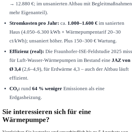
→ 12.880 €; im unsanierten Altbau mit Begleitmaßnahmen
mehr Eigenanteil).
Stromkosten pro Jahr:
ca.
1.000–1.600 €
im sanierten
Haus (4.050–6.300 kWh × Wärmepumpentarif 20–30
ct/kWh); unsaniert höher. Plus 150–300 € Wartung.
Effizienz (real):
Die Fraunhofer-ISE-Feldstudie 2025 miss
für Luft-Wasser-Wärmepumpen im Bestand eine
JAZ von
Ø 3,4
(2,6–4,9), für Erdwärme 4,3 – auch der Altbau läuft
effizient.
CO₂:
rund
64 % weniger
Emissionen als eine
Erdgasheizung.
Sie interessieren sich für eine
Wärmepumpe?