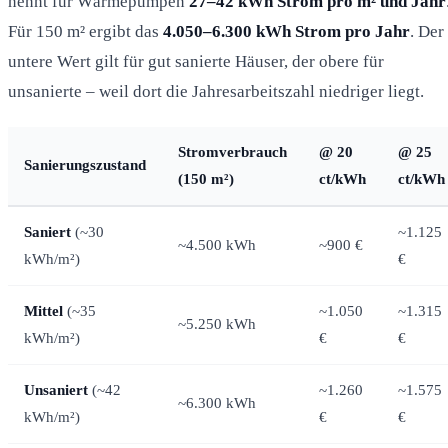
nennt für Wärmepumpen
27–42 kWh Strom pro m² und Jahr
Für 150 m² ergibt das
4.050–6.300 kWh Strom pro Jahr
. Der
untere Wert gilt für gut sanierte Häuser, der obere für
unsanierte – weil dort die Jahresarbeitszahl niedriger liegt.
Stromverbrauch
@ 20
@ 25
Sanierungszustand
(150 m²)
ct/kWh
ct/kWh
Saniert
(~30
~1.125
~4.500 kWh
~900 €
kWh/m²)
€
Mittel
(~35
~1.050
~1.315
~5.250 kWh
kWh/m²)
€
€
Unsaniert
(~42
~1.260
~1.575
~6.300 kWh
kWh/m²)
€
€