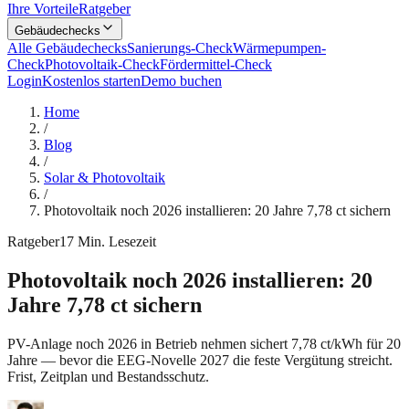
Ihre Vorteile
Ratgeber
Gebäudechecks
Alle Gebäudechecks
Sanierungs-Check
Wärmepumpen-
Check
Photovoltaik-Check
Fördermittel-Check
Login
Kostenlos starten
Demo buchen
Home
/
Blog
/
Solar & Photovoltaik
/
Photovoltaik noch 2026 installieren: 20 Jahre 7,78 ct sichern
Ratgeber
17
Min. Lesezeit
Photovoltaik noch 2026 installieren: 20
Jahre 7,78 ct sichern
PV-Anlage noch 2026 in Betrieb nehmen sichert 7,78 ct/kWh für 20
Jahre — bevor die EEG-Novelle 2027 die feste Vergütung streicht.
Frist, Zeitplan und Bestandsschutz.