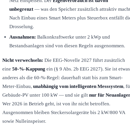
Netz einspeisen. Der
Eigenverbrauch ist davon
unbegrenzt
— was den Speicher zusätzlich attraktiv macht
Nach Einbau eines Smart Meters plus Steuerbox entfällt di
Drosselung.
Ausnahmen:
Balkonkraftwerke unter 2 kWp und
Bestandsanlagen sind von diesen Regeln ausgenommen.
Nicht verwechseln:
Die EEG-Novelle 2027 führt zusätzlich
eine
50-%-Kappung
ein (§ 9 Abs. 2b EEG 2027). Sie ist etwas
anderes als die 60-%-Regel: dauerhaft statt bis zum Smart-
Meter-Einbau,
unabhängig vom intelligenten Messsystem
, f
Gebäude-PV unter 100 kW — und sie gilt
nur für Neuanlage
Wer 2026 in Betrieb geht, ist von ihr nicht betroffen.
Ausgenommen bleiben Steckersolargeräte bis 2 kW/800 VA
sowie Nulleinspeiser.