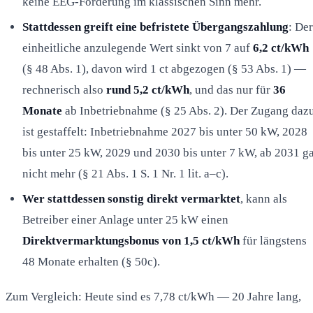
keine EEG-Förderung im klassischen Sinn mehr.
Stattdessen greift eine befristete Übergangszahlung
: Der
einheitliche anzulegende Wert sinkt von 7 auf
6,2 ct/kWh
(§ 48 Abs. 1), davon wird 1 ct abgezogen (§ 53 Abs. 1) —
rechnerisch also
rund 5,2 ct/kWh
, und das nur für
36
Monate
ab Inbetriebnahme (§ 25 Abs. 2). Der Zugang daz
ist gestaffelt: Inbetriebnahme 2027 bis unter 50 kW, 2028
bis unter 25 kW, 2029 und 2030 bis unter 7 kW, ab 2031 g
nicht mehr (§ 21 Abs. 1 S. 1 Nr. 1 lit. a–c).
Wer stattdessen sonstig direkt vermarktet
, kann als
Betreiber einer Anlage unter 25 kW einen
Direktvermarktungsbonus von 1,5 ct/kWh
für längstens
48 Monate erhalten (§ 50c).
Zum Vergleich: Heute sind es 7,78 ct/kWh — 20 Jahre lang,