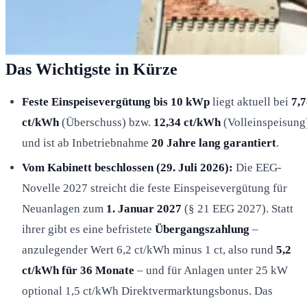
Das Wichtigste in Kürze
Feste Einspeisevergütung bis 10 kWp
liegt aktuell bei
7,
ct/kWh
(Überschuss) bzw.
12,34 ct/kWh
(Volleinspeisung
und ist ab Inbetriebnahme
20 Jahre lang garantiert
.
Vom Kabinett beschlossen (29. Juli 2026):
Die EEG-
Novelle 2027 streicht die feste Einspeisevergütung für
Neuanlagen zum
1. Januar 2027
(§ 21 EEG 2027). Statt
ihrer gibt es eine befristete
Übergangszahlung
–
anzulegender Wert 6,2 ct/kWh minus 1 ct, also rund
5,2
ct/kWh für 36 Monate
– und für Anlagen unter 25 kW
optional 1,5 ct/kWh Direktvermarktungsbonus. Das