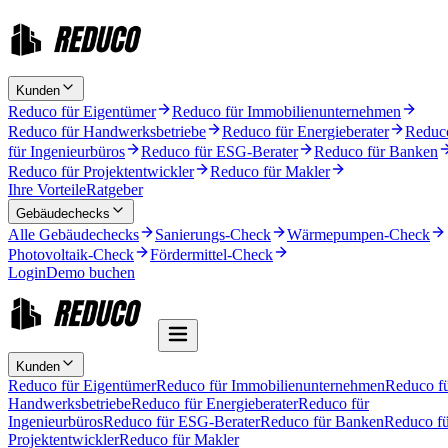
Kunden
Reduco für Eigentümer
Reduco für Immobilienunternehmen
Reduco für Handwerksbetriebe
Reduco für Energieberater
Reduc
für Ingenieurbüros
Reduco für ESG-Berater
Reduco für Banken
Reduco für Projektentwickler
Reduco für Makler
Ihre Vorteile
Ratgeber
Gebäudechecks
Alle Gebäudechecks
Sanierungs-Check
Wärmepumpen-Check
Photovoltaik-Check
Fördermittel-Check
Login
Demo buchen
Kunden
Reduco für Eigentümer
Reduco für Immobilienunternehmen
Reduco f
Handwerksbetriebe
Reduco für Energieberater
Reduco für
Ingenieurbüros
Reduco für ESG-Berater
Reduco für Banken
Reduco fü
Projektentwickler
Reduco für Makler