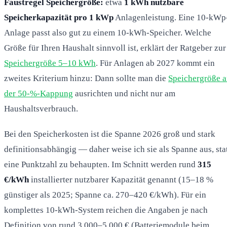
Faustregel Speichergröße:
etwa
1 kWh nutzbare
Speicherkapazität pro 1 kWp
Anlagenleistung. Eine 10-kWp
Anlage passt also gut zu einem 10-kWh-Speicher. Welche
Größe für Ihren Haushalt sinnvoll ist, erklärt der Ratgeber zur
Speichergröße 5–10 kWh
. Für Anlagen ab 2027 kommt ein
zweites Kriterium hinzu: Dann sollte man die
Speichergröße 
der 50-%-Kappung
ausrichten und nicht nur am
Haushaltsverbrauch.
Bei den Speicherkosten ist die Spanne 2026 groß und stark
definitionsabhängig — daher weise ich sie als Spanne aus, sta
eine Punktzahl zu behaupten. Im Schnitt werden rund
315
€/kWh
installierter nutzbarer Kapazität genannt (15–18 %
günstiger als 2025; Spanne ca. 270–420 €/kWh). Für ein
komplettes 10-kWh-System reichen die Angaben je nach
Definition von rund 3.000–5.000 € (Batteriemodule beim