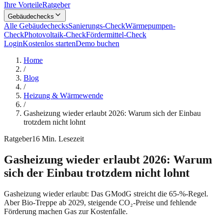
Ihre Vorteile
Ratgeber
Gebäudechecks
Alle Gebäudechecks
Sanierungs-Check
Wärmepumpen-
Check
Photovoltaik-Check
Fördermittel-Check
Login
Kostenlos starten
Demo buchen
Home
/
Blog
/
Heizung & Wärmewende
/
Gasheizung wieder erlaubt 2026: Warum sich der Einbau
trotzdem nicht lohnt
Ratgeber
16
Min. Lesezeit
Gasheizung wieder erlaubt 2026: Warum
sich der Einbau trotzdem nicht lohnt
Gasheizung wieder erlaubt: Das GModG streicht die 65-%-Regel.
Aber Bio-Treppe ab 2029, steigende CO₂-Preise und fehlende
Förderung machen Gas zur Kostenfalle.