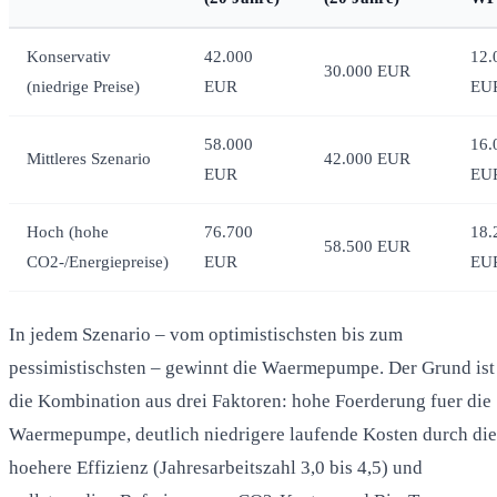
Konservativ
42.000
12.
30.000 EUR
(niedrige Preise)
EUR
EU
58.000
16.
Mittleres Szenario
42.000 EUR
EUR
EU
Hoch (hohe
76.700
18.
58.500 EUR
CO2-/Energiepreise)
EUR
EU
In jedem Szenario – vom optimistischsten bis zum
pessimistischsten – gewinnt die Waermepumpe. Der Grund ist
die Kombination aus drei Faktoren: hohe Foerderung fuer die
Waermepumpe, deutlich niedrigere laufende Kosten durch die
hoehere Effizienz (Jahresarbeitszahl 3,0 bis 4,5) und