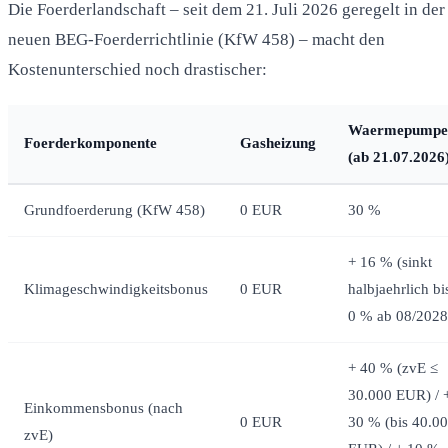
Die Foerderlandschaft – seit dem 21. Juli 2026 geregelt in der
neuen BEG-Foerderrichtlinie (KfW 458) – macht den
Kostenunterschied noch drastischer:
Waermepumpe
Foerderkomponente
Gasheizung
(ab 21.07.2026
Grundfoerderung (KfW 458)
0 EUR
30 %
+ 16 % (sinkt
Klimageschwindigkeitsbonus
0 EUR
halbjaehrlich bi
0 % ab 08/2028
+ 40 % (zvE ≤
30.000 EUR) / 
Einkommensbonus (nach
0 EUR
30 % (bis 40.0
zvE)