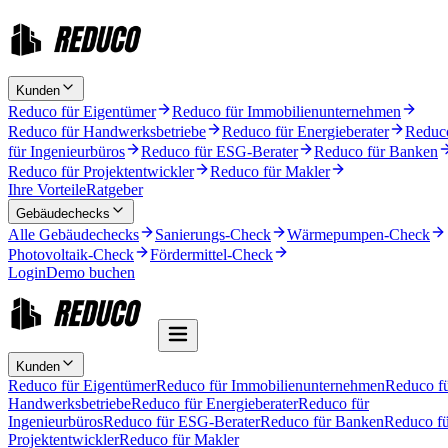
Kunden
Reduco für Eigentümer
Reduco für Immobilienunternehmen
Reduco für Handwerksbetriebe
Reduco für Energieberater
Reduc
für Ingenieurbüros
Reduco für ESG-Berater
Reduco für Banken
Reduco für Projektentwickler
Reduco für Makler
Ihre Vorteile
Ratgeber
Gebäudechecks
Alle Gebäudechecks
Sanierungs-Check
Wärmepumpen-Check
Photovoltaik-Check
Fördermittel-Check
Login
Demo buchen
Kunden
Reduco für Eigentümer
Reduco für Immobilienunternehmen
Reduco f
Handwerksbetriebe
Reduco für Energieberater
Reduco für
Ingenieurbüros
Reduco für ESG-Berater
Reduco für Banken
Reduco fü
Projektentwickler
Reduco für Makler