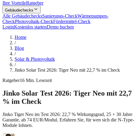
Ihre Vorteile
Ratgeber
Gebäudechecks
Alle Gebäudechecks
Sanierungs-Check
Wärmepumpen-
Check
Photovoltaik-Check
Fördermittel-Check
Login
Kostenlos starten
Demo buchen
Home
/
Blog
/
Solar & Photovoltaik
/
Jinko Solar Test 2026: Tiger Neo mit 22,7 % im Check
Ratgeber
16
Min. Lesezeit
Jinko Solar Test 2026: Tiger Neo mit 22,7
% im Check
Jinko Tiger Neo im Test 2026: 22,7 % Wirkungsgrad, 25 + 30 Jahre
Garantie, ab 74 EUR/Modul. Erfahren Sie, für wen sich die N-Type-
Module lohnen.