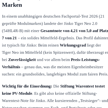
Marken
In einem unabhängigen deutschen Fachportal-Test 2026 (21
geprüfte Modulmarken) landete der Jinko Tiger Neo 2.0
(54HL4R-B) mit einer
Gesamtnote von 4,21 von 5,0 auf Plat
7 von 21
– ein solides Mittelfeld-Ergebnis. Das Profil dahinte
ist typisch für Jinko: Beim reinen
Wirkungsgrad
liegt der
Tiger Neo im Mittelfeld (kein Spitzenwert), dafür überzeugt e
bei
Zuverlässigkeit
und vor allem beim
Preis-Leistungs-
Verhältnis
– genau das, was die meisten Eigenheimbesitzer
suchen: ein grundsolides, langlebiges Modul zum fairen Preis
Wichtig für die Einordnung:
Die
Stiftung Warentest testet
keine PV-Module
. Es gibt also keine offizielle Stiftung-
Warentest-Note für Jinko. Alle kursierenden „Testsieger"- un
Notenangaben stammen aus Fach- und Portaltests oder aus