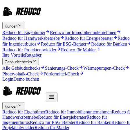
Kunden
Reduco für Eigentümer
Reduco für Immobilienunternehmen
Reduco für Handwerksbetriebe
Reduco für Energieberater
Reduc
für Ingenieurbüros
Reduco für ESG-Berater
Reduco für Banken
Reduco für Projektentwickler
Reduco für Makler
Ihre Vorteile
Ratgeber
Gebäudechecks
Alle Gebäudechecks
Sanierungs-Check
Wärmepumpen-Check
Photovoltaik-Check
Fördermittel-Check
Login
Demo buchen
Kunden
Reduco für Eigentümer
Reduco für Immobilienunternehmen
Reduco f
Handwerksbetriebe
Reduco für Energieberater
Reduco für
Ingenieurbüros
Reduco für ESG-Berater
Reduco für Banken
Reduco fü
Projektentwickler
Reduco für Makler