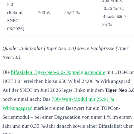
259 W/m²,
5.0
-0,26 %/°C,
(Rekord,
700 W
25,91 %
Bifazialität >
SNEC
85 %
06/2026)
Quelle: JinkoSolar (Tiger Neo 2.0) sowie Fachpresse (Tiger
Neo 5.0).
Die
bifazialen Tiger-Neo-2.0-Doppelglasmodule
mit „TOPCo
HOT 3.0" erreichen bis zu 650 W bei 24,06 % Wirkungsgrad.
Auf der SNEC im Juni 2026 legte Jinko mit dem
Tiger Neo 5.
noch einmal nach: Das
700-Watt-Modul mit 25,91 %
Wirkungsgrad
markiert einen Bestwert für ein TOPCon-
Serienmodul – bei einer Degradation von unter 1 % im ersten
Jahr und nur 0,35 %/Jahr danach sowie einer Bifazialität über