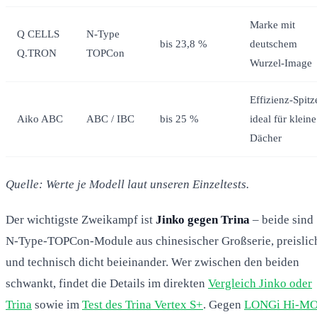
Marke mit
Q CELLS
N-Type
bis 23,8 %
deutschem
Q.TRON
TOPCon
Wurzel-Image
Effizienz-Spitz
Aiko ABC
ABC / IBC
bis 25 %
ideal für kleine
Dächer
Quelle: Werte je Modell laut unseren Einzeltests.
Der wichtigste Zweikampf ist
Jinko gegen Trina
– beide sind
N-Type-TOPCon-Module aus chinesischer Großserie, preislic
und technisch dicht beieinander. Wer zwischen den beiden
schwankt, findet die Details im direkten
Vergleich Jinko oder
Trina
sowie im
Test des Trina Vertex S+
. Gegen
LONGi Hi-M