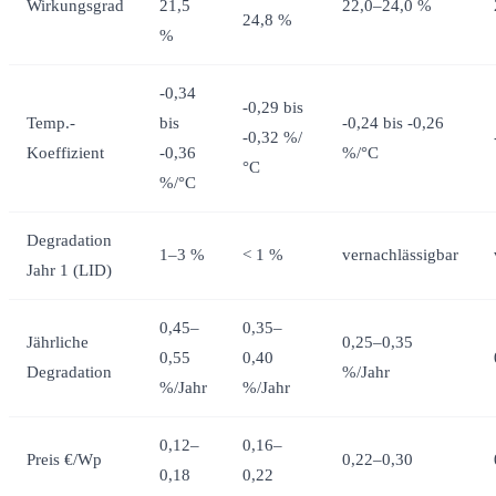
Wirkungsgrad
21,5
22,0–24,0 %
24,8 %
%
-0,34
-0,29 bis
Temp.-
bis
-0,24 bis -0,26
-0,32 %/
Koeffizient
-0,36
%/°C
°C
%/°C
Degradation
1–3 %
< 1 %
vernachlässigbar
Jahr 1 (LID)
0,45–
0,35–
Jährliche
0,25–0,35
0,55
0,40
Degradation
%/Jahr
%/Jahr
%/Jahr
0,12–
0,16–
Preis €/Wp
0,22–0,30
0,18
0,22