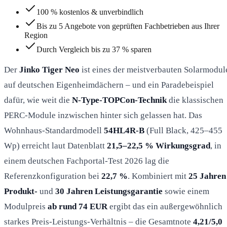
100 % kostenlos & unverbindlich
Bis zu 5 Angebote von geprüften Fachbetrieben aus Ihrer
Region
Durch Vergleich bis zu 37 % sparen
Der
Jinko Tiger Neo
ist eines der meistverbauten Solarmodul
auf deutschen Eigenheimdächern – und ein Paradebeispiel
dafür, wie weit die
N-Type-TOPCon-Technik
die klassischen
PERC-Module inzwischen hinter sich gelassen hat. Das
Wohnhaus-Standardmodell
54HL4R-B
(Full Black, 425–455
Wp) erreicht laut Datenblatt
21,5–22,5 % Wirkungsgrad
, in
einem deutschen Fachportal-Test 2026 lag die
Referenzkonfiguration bei
22,7 %
. Kombiniert mit
25 Jahren
Produkt-
und
30 Jahren Leistungsgarantie
sowie einem
Modulpreis
ab rund 74 EUR
ergibt das ein außergewöhnlich
starkes Preis-Leistungs-Verhältnis – die Gesamtnote
4,21/5,0