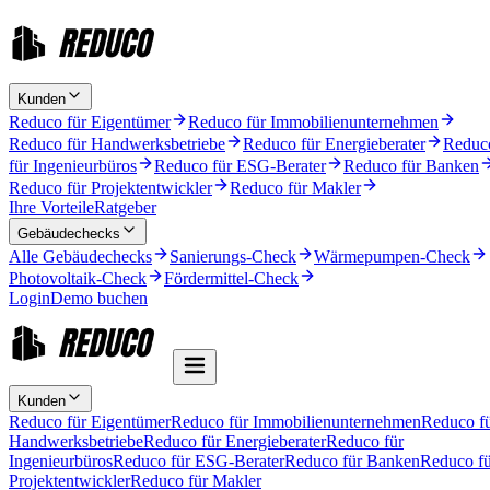
Kunden
Reduco für Eigentümer
Reduco für Immobilienunternehmen
Reduco für Handwerksbetriebe
Reduco für Energieberater
Reduc
für Ingenieurbüros
Reduco für ESG-Berater
Reduco für Banken
Reduco für Projektentwickler
Reduco für Makler
Ihre Vorteile
Ratgeber
Gebäudechecks
Alle Gebäudechecks
Sanierungs-Check
Wärmepumpen-Check
Photovoltaik-Check
Fördermittel-Check
Login
Demo buchen
Kunden
Reduco für Eigentümer
Reduco für Immobilienunternehmen
Reduco f
Handwerksbetriebe
Reduco für Energieberater
Reduco für
Ingenieurbüros
Reduco für ESG-Berater
Reduco für Banken
Reduco fü
Projektentwickler
Reduco für Makler