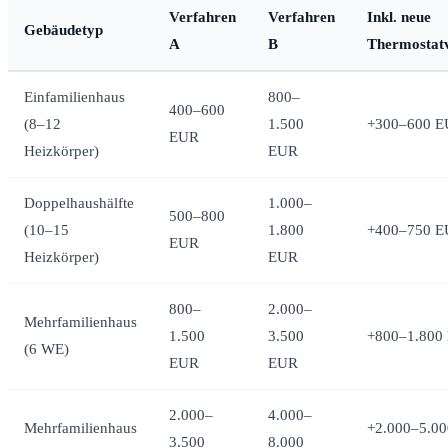
Verfahren
Verfahren
Inkl. neue
Gebäudetyp
A
B
Thermostatv
Einfamilienhaus
800–
400–600
(8–12
1.500
+300–600 
EUR
Heizkörper)
EUR
Doppelhaushälfte
1.000–
500–800
(10–15
1.800
+400–750 
EUR
Heizkörper)
EUR
800–
2.000–
Mehrfamilienhaus
1.500
3.500
+800–1.800
(6 WE)
EUR
EUR
2.000–
4.000–
Mehrfamilienhaus
+2.000–5.00
3.500
8.000