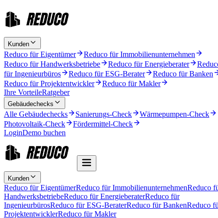
Kunden
Reduco für Eigentümer
Reduco für Immobilienunternehmen
Reduco für Handwerksbetriebe
Reduco für Energieberater
Reduc
für Ingenieurbüros
Reduco für ESG-Berater
Reduco für Banken
Reduco für Projektentwickler
Reduco für Makler
Ihre Vorteile
Ratgeber
Gebäudechecks
Alle Gebäudechecks
Sanierungs-Check
Wärmepumpen-Check
Photovoltaik-Check
Fördermittel-Check
Login
Demo buchen
Kunden
Reduco für Eigentümer
Reduco für Immobilienunternehmen
Reduco f
Handwerksbetriebe
Reduco für Energieberater
Reduco für
Ingenieurbüros
Reduco für ESG-Berater
Reduco für Banken
Reduco fü
Projektentwickler
Reduco für Makler