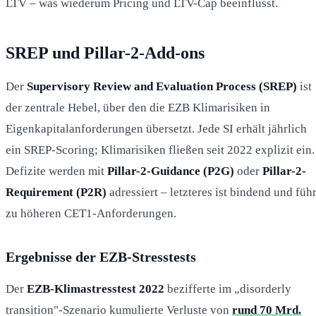
LTV – was wiederum Pricing und LTV-Cap beeinflusst.
SREP und Pillar-2-Add-ons
Der
Supervisory Review and Evaluation Process (SREP)
ist
der zentrale Hebel, über den die EZB Klimarisiken in
Eigenkapitalanforderungen übersetzt. Jede SI erhält jährlich
ein SREP-Scoring; Klimarisiken fließen seit 2022 explizit ein.
Defizite werden mit
Pillar-2-Guidance (P2G)
oder
Pillar-2-
Requirement (P2R)
adressiert – letzteres ist bindend und führ
zu höheren CET1-Anforderungen.
Ergebnisse der EZB-Stresstests
Der
EZB-Klimastresstest 2022
bezifferte im „disorderly
transition"-Szenario kumulierte Verluste von
rund 70 Mrd.