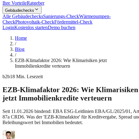
Ihre Vorteile
Ratgeber
Gebäudechecks
Alle Gebäudechecks
Sanierungs-Check
Wärmepumpen-
Check
Photovoltaik-Check
Fördermittel-Check
Login
Kostenlos starten
Demo buchen
Home
/
Blog
/
EZB-Klimafaktor 2026: Wie Klimarisiken jetzt
Immobilienkredite verteuern
b2b
18
Min. Lesezeit
EZB-Klimafaktor 2026: Wie Klimarisiken
jetzt Immobilienkredite verteuern
Seit 11.01.2026 bindend: EBA ESG-Leitlinien EBA/GL/2025/01, Art
87a CRD6. Was der 'EZB-Klimafaktor' für Kreditvergabe, Spread un
Beleihungswert bei Immobilien bedeutet.