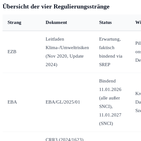
Übersicht der vier Regulierungsstränge
Strang
Dokument
Status
Wi
Leitfaden
Erwartung,
Pi
Klima-/Umweltrisiken
faktisch
EZB
on
(Nov 2020, Update
bindend via
De
2024)
SREP
Bindend
11.01.2026
Kr
(alle außer
EBA
EBA/GL/2025/01
Da
SNCI),
Sz
11.01.2027
(SNCI)
CRR3 (2024/1623)