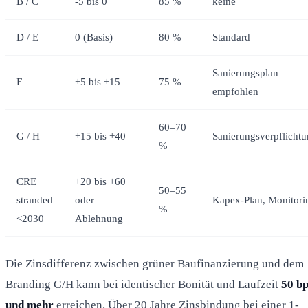
B / C
-5 bis 0
85 %
keine
D / E
0 (Basis)
80 %
Standard
Sanierungsplan
F
+5 bis +15
75 %
empfohlen
60–70
G / H
+15 bis +40
Sanierungsverpflicht
%
CRE
+20 bis +60
50–55
stranded
oder
Kapex-Plan, Monitori
%
<2030
Ablehnung
Die Zinsdifferenz zwischen grüner Baufinanzierung und dem
Branding G/H kann bei identischer Bonität und Laufzeit
50 b
und mehr
erreichen. Über 20 Jahre Zinsbindung bei einer 1-