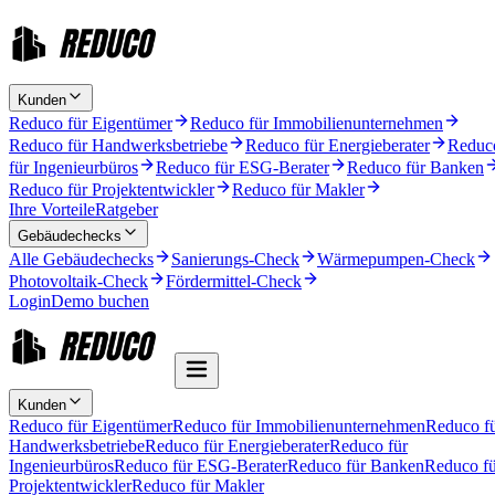
Kunden
Reduco für Eigentümer
Reduco für Immobilienunternehmen
Reduco für Handwerksbetriebe
Reduco für Energieberater
Reduc
für Ingenieurbüros
Reduco für ESG-Berater
Reduco für Banken
Reduco für Projektentwickler
Reduco für Makler
Ihre Vorteile
Ratgeber
Gebäudechecks
Alle Gebäudechecks
Sanierungs-Check
Wärmepumpen-Check
Photovoltaik-Check
Fördermittel-Check
Login
Demo buchen
Kunden
Reduco für Eigentümer
Reduco für Immobilienunternehmen
Reduco f
Handwerksbetriebe
Reduco für Energieberater
Reduco für
Ingenieurbüros
Reduco für ESG-Berater
Reduco für Banken
Reduco fü
Projektentwickler
Reduco für Makler