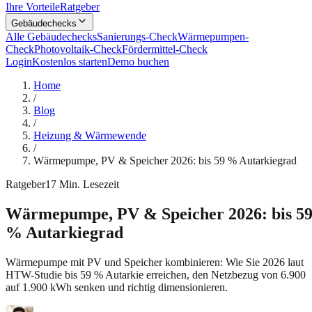
Ihre Vorteile
Ratgeber
Gebäudechecks
Alle Gebäudechecks
Sanierungs-Check
Wärmepumpen-
Check
Photovoltaik-Check
Fördermittel-Check
Login
Kostenlos starten
Demo buchen
Home
/
Blog
/
Heizung & Wärmewende
/
Wärmepumpe, PV & Speicher 2026: bis 59 % Autarkiegrad
Ratgeber
17
Min. Lesezeit
Wärmepumpe, PV & Speicher 2026: bis 5
% Autarkiegrad
Wärmepumpe mit PV und Speicher kombinieren: Wie Sie 2026 laut
HTW-Studie bis 59 % Autarkie erreichen, den Netzbezug von 6.900
auf 1.900 kWh senken und richtig dimensionieren.