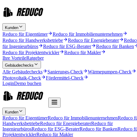
Kunden
Reduco für Eigentümer
Reduco für Immobilienunternehmen
Reduco für Handwerksbetriebe
Reduco für Energieberater
Reduc
für Ingenieurbüros
Reduco für ESG-Berater
Reduco für Banken
Reduco für Projektentwickler
Reduco für Makler
Ihre Vorteile
Ratgeber
Gebäudechecks
Alle Gebäudechecks
Sanierungs-Check
Wärmepumpen-Check
Photovoltaik-Check
Fördermittel-Check
Login
Demo buchen
Kunden
Reduco für Eigentümer
Reduco für Immobilienunternehmen
Reduco f
Handwerksbetriebe
Reduco für Energieberater
Reduco für
Ingenieurbüros
Reduco für ESG-Berater
Reduco für Banken
Reduco fü
Projektentwickler
Reduco für Makler