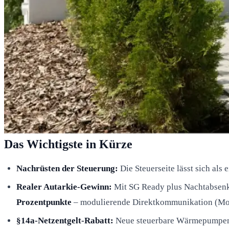
Das Wichtigste in Kürze
Nachrüsten der Steuerung:
Die Steuerseite lässt sich als
Realer Autarkie-Gewinn:
Mit SG Ready plus Nachtabsenk
Prozentpunkte
– modulierende Direktkommunikation (Mod
§14a-Netzentgelt-Rabatt:
Neue steuerbare Wärmepumpe