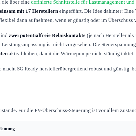
die über eine
definierte Schnittstelle für Lastmanagement und
insam mit 17 Herstellern
eingeführt. Die Idee dahinter: Ein
flexibel dann aufnehmen, wenn er günstig oder im Überschuss v
 sind
zwei potentialfreie Relaiskontakte
(je nach Hersteller al
e Leistungsanpassung ist nicht vorgesehen. Die Steuerspannung
uten
aktiv bleiben, damit die Wärmepumpe nicht ständig taktet.
 macht SG Ready herstellerübergreifend robust und günstig, beg
zustände. Für die PV-Überschuss-Steuerung ist vor allem Zustand
deutung