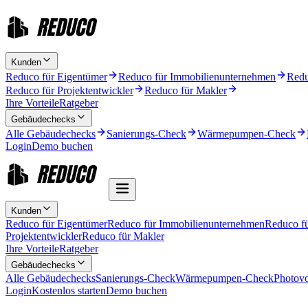
Kunden
Reduco für Eigentümer
Reduco für Immobilienunternehmen
Redu
Reduco für Projektentwickler
Reduco für Makler
Ihre Vorteile
Ratgeber
Gebäudechecks
Alle Gebäudechecks
Sanierungs-Check
Wärmepumpen-Check
Login
Demo buchen
Kunden
Reduco für Eigentümer
Reduco für Immobilienunternehmen
Reduco f
Projektentwickler
Reduco für Makler
Ihre Vorteile
Ratgeber
Gebäudechecks
Alle Gebäudechecks
Sanierungs-Check
Wärmepumpen-Check
Photovo
Login
Kostenlos starten
Demo buchen