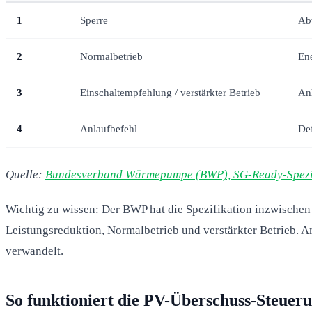
1
Sperre
Ab
2
Normalbetrieb
En
3
Einschaltempfehlung / verstärkter Betrieb
An
4
Anlaufbefehl
Def
Quelle:
Bundesverband Wärmepumpe (BWP), SG-Ready-Spezif
Wichtig zu wissen: Der BWP hat die Spezifikation inzwische
Leistungsreduktion, Normalbetrieb und verstärkter Betrieb. 
verwandelt.
So funktioniert die PV-Überschuss-Steuer