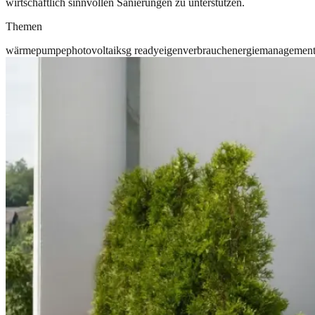
wirtschaftlich sinnvollen Sanierungen zu unterstützen.
Themen
wärmepumpe
photovoltaik
sg ready
eigenverbrauch
energiemanagemen