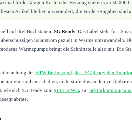
maximal förderfähigen Kosten der Heizung sinken von 30.000 €
esem Artikel bleiben unverändert; die Förder-Angaben sind auf
chnell auf drei Buchstaben:
SG Ready
. Das Label steht für „Sma
um überschüssigen Solarstrom gezielt in Wärme umzuwandeln. D
 moderne Wärmepumpe bringt die Schnittstelle also mit. Die Steu
 Untersuchung der
HTW Berlin zeigt, dass SG Ready den Autark
nur ein- und ausschalten, nicht stufenlos an den verfügbaren 
tet, wie sich SG Ready zum
§14a EnWG
, zur
Sektorkopplung au
gesagt abrate.
?