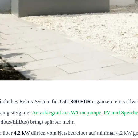
 einfaches Relais-System für
150–300 EUR
ergänzen; ein vollw
ung steigt der
Autarkiegrad aus Wärmepumpe, PV und Speiche
bus/EEBus) bringt spürbar mehr.
n über
4,2 kW
dürfen vom Netzbetreiber auf minimal 4,2 kW ged