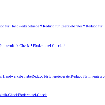
co für Handwerksbetriebe
Reduco für Energieberater
Reduco für I
Photovoltaik-Check
Fördermittel-Check
ür Handwerksbetriebe
Reduco für Energieberater
Reduco für Ingenieurb
ltaik-Check
Fördermittel-Check