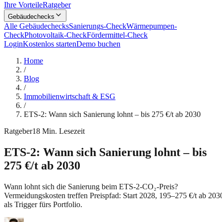
Ihre Vorteile
Ratgeber
Gebäudechecks
Alle Gebäudechecks
Sanierungs-Check
Wärmepumpen-
Check
Photovoltaik-Check
Fördermittel-Check
Login
Kostenlos starten
Demo buchen
Home
/
Blog
/
Immobilienwirtschaft & ESG
/
ETS-2: Wann sich Sanierung lohnt – bis 275 €/t ab 2030
Ratgeber
18
Min. Lesezeit
ETS-2: Wann sich Sanierung lohnt – bis
275 €/t ab 2030
Wann lohnt sich die Sanierung beim ETS-2-CO₂-Preis?
Vermeidungskosten treffen Preispfad: Start 2028, 195–275 €/t ab 203
als Trigger fürs Portfolio.