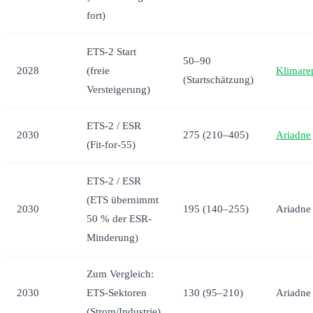
fort)
ETS-2 Start
50–90
2028
(freie
Klimare
(Startschätzung)
Versteigerung)
ETS-2 / ESR
2030
275 (210–405)
Ariadne
(Fit-for-55)
ETS-2 / ESR
(ETS übernimmt
2030
195 (140–255)
Ariadne
50 % der ESR-
Minderung)
Zum Vergleich:
2030
ETS-Sektoren
130 (95–210)
Ariadne
(Strom/Industrie)