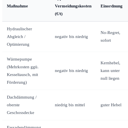
Maßnahme
Vermeidungskosten
Einordnung
(€/t)
Hydraulischer
No-Regret,
Abgleich /
negativ bis niedrig
sofort
Optimierung
Wärmepumpe
Kernhebel,
(Mehrkosten ggü.
negativ bis niedrig
kann unter
Kesseltausch, mit
null liegen
Förderung)
Dachdämmung /
oberste
niedrig bis mittel
guter Hebel
Geschossdecke
Fassadendämmung