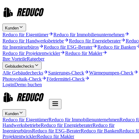
Kunden
Reduco für Eigentümer
Reduco für Immobilienunternehmen
Reduco für Handwerksbetriebe
Reduco für Energieberater
Reduc
für Ingenieurbüros
Reduco für ESG-Berater
Reduco für Banken
Reduco für Projektentwickler
Reduco für Makler
Ihre Vorteile
Ratgeber
Gebäudechecks
Alle Gebäudechecks
Sanierungs-Check
Wärmepumpen-Check
Photovoltaik-Check
Fördermittel-Check
Login
Demo buchen
Kunden
Reduco für Eigentümer
Reduco für Immobilienunternehmen
Reduco f
Handwerksbetriebe
Reduco für Energieberater
Reduco für
Ingenieurbüros
Reduco für ESG-Berater
Reduco für Banken
Reduco fü
Projektentwickler
Reduco für Makler