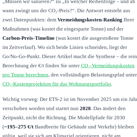
„Müssen wir sanieren?“ zu „In welcher Reihenfolge – und ab
wann zwingt uns der CO₂-Preis?“. Die Antwort entsteht aus
zwei Datenpunkten: dem
Vermeidungskosten-Ranking
Ihrer
Maßnahmen (was kostet die eingesparte Tonne) und der
Carbon-Preis-Timeline
(was kostet die ausgestoßene Tonne
im Zeitverlauf). Wo sich beide Linien schneiden, liegt der
Go/No-Go-Punkt. Dieser Artikel macht die Synthese – die rei
Berechnung der €/t finden Sie unter
CO₂-Vermeidungskosten
pro Tonne berechnen
, den vollständigen Belastungspfad unter
CO₂-Kostenprojektion für das Wohnungsportfolio
.
Wichtig vorweg: Der ETS-2 ist im November 2025 um ein Jah
verschoben worden und startet nun
2028
. Das ändert den
Zeitpunkt, nicht die Richtung. Die Modellpfade für 2030
(
~195–275 €/t
Bandbreite für Gebäude und Verkehr) bleiben
gültig, weil sie sich am Klimaziel orientieren, nicht am