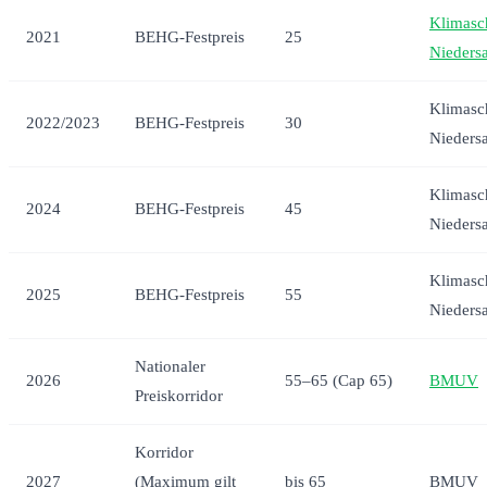
Klimasc
2021
BEHG-Festpreis
25
Nieders
Klimasc
2022/2023
BEHG-Festpreis
30
Nieders
Klimasc
2024
BEHG-Festpreis
45
Nieders
Klimasc
2025
BEHG-Festpreis
55
Nieders
Nationaler
2026
55–65 (Cap 65)
BMUV
Preiskorridor
Korridor
2027
(Maximum gilt
bis 65
BMUV