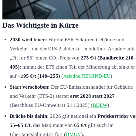
Das Wichtigste in Kürze
2030 wird teuer:
Für die ESR-Sektoren Gebäude und
Verkehr – die der ETS-2 abdeckt – modelliert Ariadne unte
„Fit for 55“ einen CO₂-Preis von
275 €/t (Bandbreite 210
405)
; nimmt der ETS einen Teil der Minderung ab, sinkt er
auf
~195 €/t (140–255)
(
Ariadne/REMIND-EU
).
Start verschoben:
Der EU-Emissionshandel für Gebäude
und Verkehr (ETS-2) startet
erst 2028 statt 2027
(Beschluss EU-Umweltrat 5.11.2025) (
BDEW
).
Brücke bis dahin:
2026 gilt national ein
Preiskorridor vo
55–65 €/t
, das Maximum von
65 €/t
gilt auch im
Übergangsjahr 2027 fort (
BMUV
).