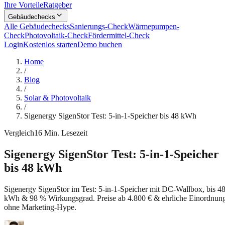
Ihre Vorteile
Ratgeber
Gebäudechecks
Alle Gebäudechecks
Sanierungs-Check
Wärmepumpen-
Check
Photovoltaik-Check
Fördermittel-Check
Login
Kostenlos starten
Demo buchen
Home
/
Blog
/
Solar & Photovoltaik
/
Sigenergy SigenStor Test: 5-in-1-Speicher bis 48 kWh
Vergleich
16
Min. Lesezeit
Sigenergy SigenStor Test: 5-in-1-Speicher
bis 48 kWh
Sigenergy SigenStor im Test: 5-in-1-Speicher mit DC-Wallbox, bis 4
kWh & 98 % Wirkungsgrad. Preise ab 4.800 € & ehrliche Einordnun
ohne Marketing-Hype.