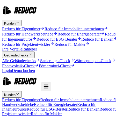
Kunden
Reduco für Eigentümer
Reduco für Immobilienunternehmen
Reduco für Handwerksbetriebe
Reduco für Energieberater
Reduc
für Ingenieurbüros
Reduco für ESG-Berater
Reduco für Banken
Reduco für Projektentwickler
Reduco für Makler
Ihre Vorteile
Ratgeber
Gebäudechecks
Alle Gebäudechecks
Sanierungs-Check
Wärmepumpen-Check
Photovoltaik-Check
Fördermittel-Check
Login
Demo buchen
Kunden
Reduco für Eigentümer
Reduco für Immobilienunternehmen
Reduco f
Handwerksbetriebe
Reduco für Energieberater
Reduco für
Ingenieurbüros
Reduco für ESG-Berater
Reduco für Banken
Reduco fü
Projektentwickler
Reduco für Makler