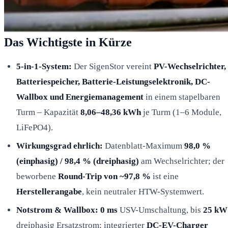
Das Wichtigste in Kürze
5-in-1-System:
Der SigenStor vereint
PV-Wechselrichter,
Batteriespeicher, Batterie-Leistungselektronik, DC-
Wallbox und Energiemanagement
in einem stapelbaren
Turm – Kapazität
8,06–48,36 kWh
je Turm (1–6 Module,
LiFePO4).
Wirkungsgrad ehrlich:
Datenblatt-Maximum
98,0 %
(einphasig) / 98,4 % (dreiphasig)
am Wechselrichter; der
beworbene
Round-Trip von ~97,8 %
ist eine
Herstellerangabe
, kein neutraler HTW-Systemwert.
Notstrom & Wallbox:
0 ms
USV-Umschaltung, bis
25 kW
dreiphasig Ersatzstrom; integrierter
DC-EV-Charger