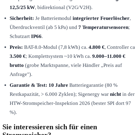
12,5/25 kW
, bidirektional (V2G/V2H).
Sicherheit:
Je Batteriemodul
integrierter Feuerlöscher
,
Überdruckventil (ab 5 kPa) und
7 Temperatursensoren
;
Schutzart
IP66
.
Preis:
BAT-8.0-Modul (7,8 kWh) ca.
4.800 €
, Controller ca
3.500 €
; Komplettsystem ~10 kWh ca.
9.000–11.000 €
brutto
(grobe Marktspanne, viele Händler „Preis auf
Anfrage").
Garantie & Test:
10 Jahre
Batteriegarantie (80 %
Restkapazität, > 6.000 Zyklen); Sigenergy war
nicht
in der
HTW-Stromspeicher-Inspektion 2026 (bester SPI dort 97
%).
Sie interessieren sich für einen
Stromspeicher?