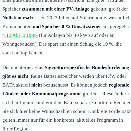
Eine gute und eine nüchterne Nachricht. Die gute: Wird der
Speicher
zusammen mit einer PV-Anlage
gekauft, greift der
Nullsteuersatz
– seit 2023 fallen auf Solarmodule, wesentlich
Komponenten
und Speicher 0 % Umsatzsteuer
an, geregelt i
§ 12 Abs. 3 UStG
(für Anlagen bis 30 kWp auf oder an
Wohngebäuden). Das spart auf einen Schlag die 19 %, die
sonst on top kämen.
Die nüchterne: Eine
SigenStor-spezifische Bundesförderung
gibt es nicht
. Reine Batteriespeicher werden über KfW oder
BAFA aktuell
nicht
bezuschusst. Es können jedoch
regionale
Länder- oder Kommunalprogramme
greifen – diese ändern
sich häufig und sind vor dem Kauf separat zu prüfen. Rechne
Sie sich hier keine Wunschzahlen schön: Konkrete Fördersätz
gelten immer nur für ein konkretes, aktuelles Programm in
Ihrer Region.