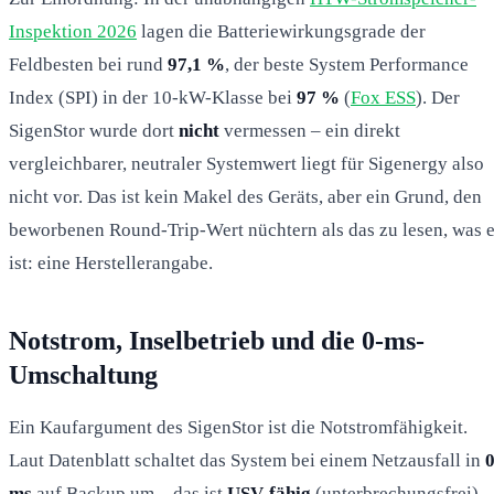
Inspektion 2026
lagen die Batteriewirkungsgrade der
Feldbesten bei rund
97,1 %
, der beste System Performance
Index (SPI) in der 10-kW-Klasse bei
97 %
(
Fox ESS
). Der
SigenStor wurde dort
nicht
vermessen – ein direkt
vergleichbarer, neutraler Systemwert liegt für Sigenergy also
nicht vor. Das ist kein Makel des Geräts, aber ein Grund, den
beworbenen Round-Trip-Wert nüchtern als das zu lesen, was e
ist: eine Herstellerangabe.
Notstrom, Inselbetrieb und die 0-ms-
Umschaltung
Ein Kaufargument des SigenStor ist die Notstromfähigkeit.
Laut Datenblatt schaltet das System bei einem Netzausfall in
ms
auf Backup um – das ist
USV-fähig
(unterbrechungsfrei),