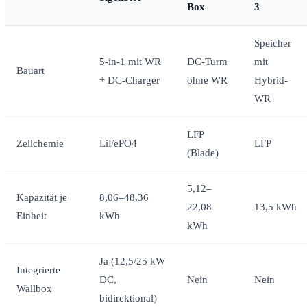
Box
3
Speicher
5-in-1 mit WR
DC-Turm
mit
Bauart
+ DC-Charger
ohne WR
Hybrid-
WR
LFP
Zellchemie
LiFePO4
LFP
(Blade)
5,12–
Kapazität je
8,06–48,36
22,08
13,5 kWh
Einheit
kWh
kWh
Ja (12,5/25 kW
Integrierte
DC,
Nein
Nein
Wallbox
bidirektional)