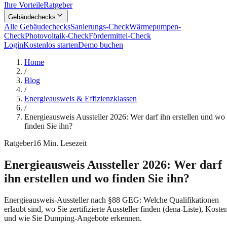
Ihre Vorteile
Ratgeber
Gebäudechecks
Alle Gebäudechecks
Sanierungs-Check
Wärmepumpen-
Check
Photovoltaik-Check
Fördermittel-Check
Login
Kostenlos starten
Demo buchen
Home
/
Blog
/
Energieausweis & Effizienzklassen
/
Energieausweis Aussteller 2026: Wer darf ihn erstellen und wo
finden Sie ihn?
Ratgeber
16
Min. Lesezeit
Energieausweis Aussteller 2026: Wer darf
ihn erstellen und wo finden Sie ihn?
Energieausweis-Aussteller nach §88 GEG: Welche Qualifikationen
erlaubt sind, wo Sie zertifizierte Aussteller finden (dena-Liste), Koste
und wie Sie Dumping-Angebote erkennen.