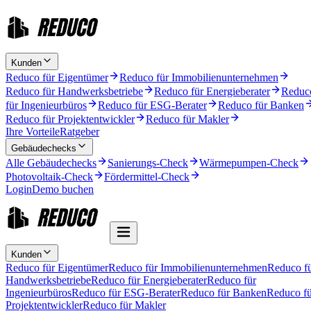
Kunden
Reduco für Eigentümer
Reduco für Immobilienunternehmen
Reduco für Handwerksbetriebe
Reduco für Energieberater
Reduc
für Ingenieurbüros
Reduco für ESG-Berater
Reduco für Banken
Reduco für Projektentwickler
Reduco für Makler
Ihre Vorteile
Ratgeber
Gebäudechecks
Alle Gebäudechecks
Sanierungs-Check
Wärmepumpen-Check
Photovoltaik-Check
Fördermittel-Check
Login
Demo buchen
Kunden
Reduco für Eigentümer
Reduco für Immobilienunternehmen
Reduco f
Handwerksbetriebe
Reduco für Energieberater
Reduco für
Ingenieurbüros
Reduco für ESG-Berater
Reduco für Banken
Reduco fü
Projektentwickler
Reduco für Makler