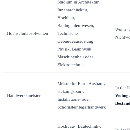
Studium in Architektur,
Innenarchitektur,
Hochbau,
Bauingenieurwesen,
Wohn- 
Hochschulabsolventen
Technische
Nichtw
Gebäudeausrüstung,
Physik, Bauphysik,
Maschinenbau oder
Elektrotechnik
Meister im Bau-, Ausbau-,
In der 
Heizungsbau-,
Handwerksmeister
Wohnge
Installations- oder
Bestan
Schornsteinfegerhandwerk
Hochbau-, Bautechnik-,
In der R