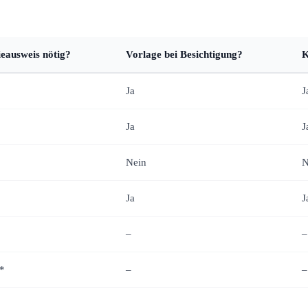
eausweis nötig?
Vorlage bei Besichtigung?
K
Ja
J
Ja
J
Nein
N
Ja
J
–
–
t*
–
–