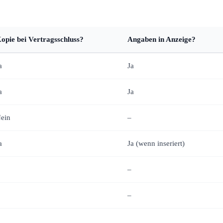
opie bei Vertragsschluss?
Angaben in Anzeige?
a
Ja
a
Ja
ein
–
a
Ja (wenn inseriert)
–
–