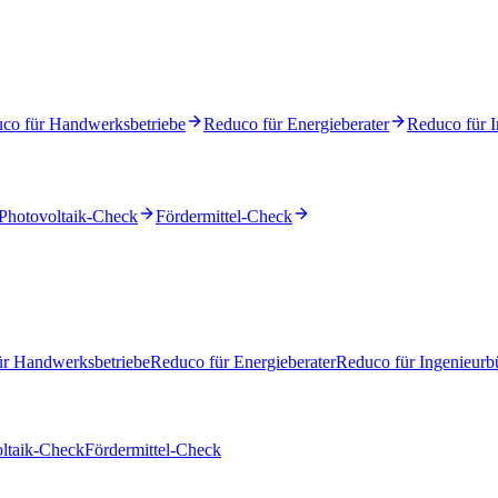
co für Handwerksbetriebe
Reduco für Energieberater
Reduco für I
Photovoltaik-Check
Fördermittel-Check
ür Handwerksbetriebe
Reduco für Energieberater
Reduco für Ingenieurb
ltaik-Check
Fördermittel-Check