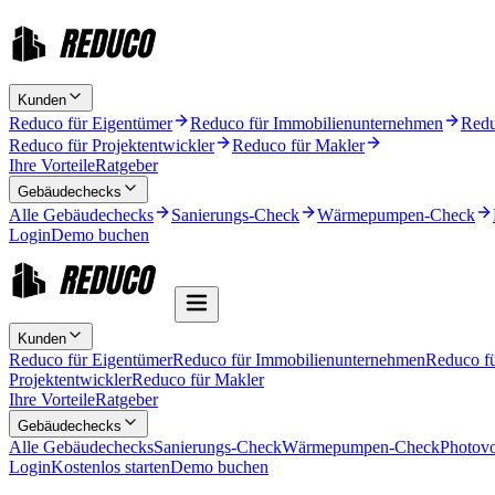
Kunden
Reduco für Eigentümer
Reduco für Immobilienunternehmen
Redu
Reduco für Projektentwickler
Reduco für Makler
Ihre Vorteile
Ratgeber
Gebäudechecks
Alle Gebäudechecks
Sanierungs-Check
Wärmepumpen-Check
Login
Demo buchen
Kunden
Reduco für Eigentümer
Reduco für Immobilienunternehmen
Reduco f
Projektentwickler
Reduco für Makler
Ihre Vorteile
Ratgeber
Gebäudechecks
Alle Gebäudechecks
Sanierungs-Check
Wärmepumpen-Check
Photovo
Login
Kostenlos starten
Demo buchen