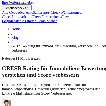
Ihre Vorteile
Ratgeber
Gebäudechecks
Alle Gebäudechecks
Sanierungs-Check
Wärmepumpen-
Check
Photovoltaik-Check
Fördermittel-Check
Login
Kostenlos starten
Demo buchen
Home
/
Blog
/
GRESB-Rating für Immobilien: Bewertung verstehen und Sco
verbessern
Ratgeber
14
Min. Lesezeit
GRESB-Rating für Immobilien: Bewertun
verstehen und Score verbessern
Das GRESB-Rating ist der globale ESG-Benchmark für
Immobilienportfolios. Bewertungskriterien, Teilnahmeprozess und
konkrete Maßnahmen zur Score-Verbesserung.