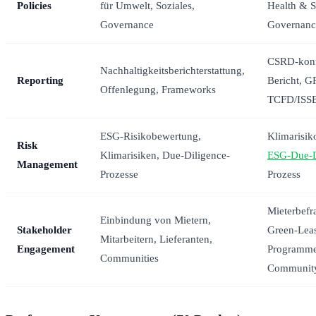
Policies
für Umwelt, Soziales,
Health & S
Governance
Governanc
CSRD-kon
Nachhaltigkeitsberichterstattung,
Reporting
Bericht, G
Offenlegung, Frameworks
TCFD/ISSB
ESG-Risikobewertung,
Klimarisik
Risk
Klimarisiken, Due-Diligence-
ESG-Due-D
Management
Prozesse
Prozess
Mieterbefr
Einbindung von Mietern,
Stakeholder
Green-Lea
Mitarbeitern, Lieferanten,
Engagement
Programme
Communities
Community-