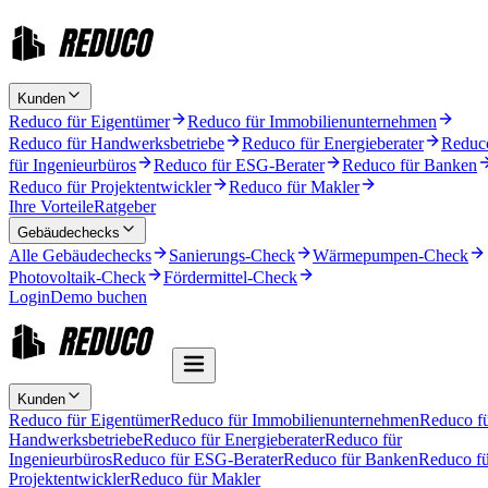
Kunden
Reduco für Eigentümer
Reduco für Immobilienunternehmen
Reduco für Handwerksbetriebe
Reduco für Energieberater
Reduc
für Ingenieurbüros
Reduco für ESG-Berater
Reduco für Banken
Reduco für Projektentwickler
Reduco für Makler
Ihre Vorteile
Ratgeber
Gebäudechecks
Alle Gebäudechecks
Sanierungs-Check
Wärmepumpen-Check
Photovoltaik-Check
Fördermittel-Check
Login
Demo buchen
Kunden
Reduco für Eigentümer
Reduco für Immobilienunternehmen
Reduco f
Handwerksbetriebe
Reduco für Energieberater
Reduco für
Ingenieurbüros
Reduco für ESG-Berater
Reduco für Banken
Reduco fü
Projektentwickler
Reduco für Makler