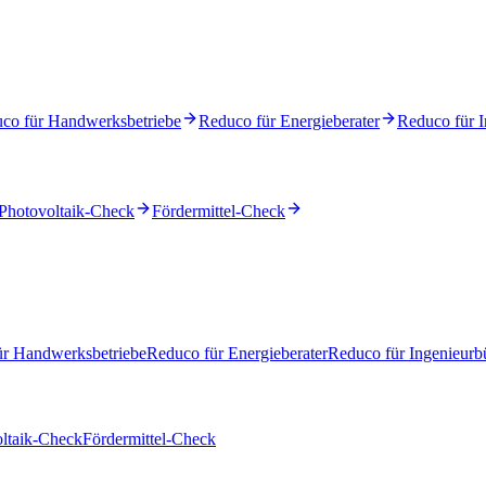
co für Handwerksbetriebe
Reduco für Energieberater
Reduco für I
Photovoltaik-Check
Fördermittel-Check
ür Handwerksbetriebe
Reduco für Energieberater
Reduco für Ingenieurb
ltaik-Check
Fördermittel-Check