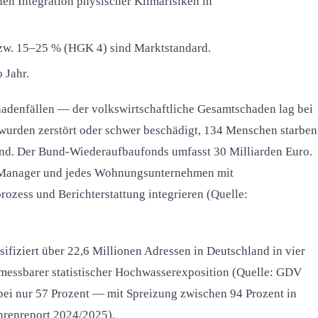
en Integration physischer Klimarisiken in
w. 15–25 % (HGK 4) sind Marktstandard.
 Jahr.
hadenfällen — der volkswirtschaftliche Gesamtschaden lag bei
urden zerstört oder schwer beschädigt, 134 Menschen starben
and. Der Bund-Wiederaufbaufonds umfasst 30 Milliarden Euro.
et Manager und jedes Wohnungsunternehmen mit
ozess und Berichterstattung integrieren (Quelle:
fiziert über 22,6 Millionen Adressen in Deutschland in vier
messbarer statistischer Hochwasserexposition (Quelle: GDV
bei nur 57 Prozent — mit Spreizung zwischen 94 Prozent in
renreport 2024/2025).