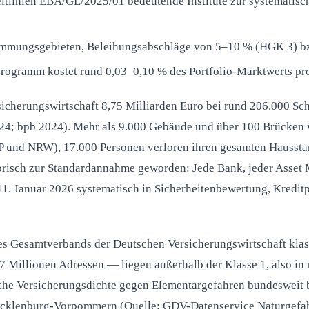
eitlinien EBA/GL/2025/01 bedeutende Institute zur systematisch
mungsgebieten, Beleihungsabschläge von 5–10 % (HGK 3) bz
programm kostet rund 0,03–0,10 % des Portfolio-Marktwerts pro
sicherungswirtschaft 8,75 Milliarden Euro bei rund 206.000 Sc
4; bpb 2024). Mehr als 9.000 Gebäude und über 100 Brücken w
RLP und NRW), 17.000 Personen verloren ihren gesamten Hausst
atorisch zur Standardannahme geworden: Jede Bank, jeder Ass
. Januar 2026 systematisch in Sicherheitenbewertung, Kreditpr
s Gesamtverbands der Deutschen Versicherungswirtschaft klassi
 Millionen Adressen — liegen außerhalb der Klasse 1, also in 
iche Versicherungsdichte gegen Elementargefahren bundesweit 
cklenburg-Vorpommern (Quelle: GDV-Datenservice Naturgefah