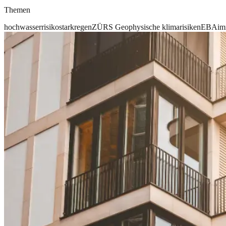
Themen
hochwasserrisiko
starkregen
ZÜRS Geo
physische klimarisiken
EBA
im