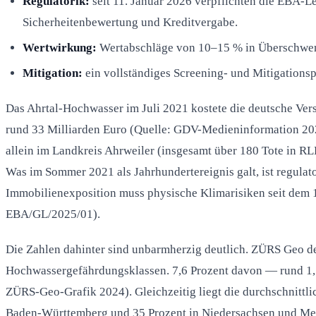
Regulatorik:
seit 11. Januar 2026 verpflichten die EBA-L
Sicherheitenbewertung und Kreditvergabe.
Wertwirkung:
Wertabschläge von 10–15 % in Überschwem
Mitigation:
ein vollständiges Screening- und Mitigations
Das Ahrtal-Hochwasser im Juli 2021 kostete die deutsche Ver
rund 33 Milliarden Euro (Quelle: GDV-Medieninformation 202
allein im Landkreis Ahrweiler (insgesamt über 180 Tote in 
Was im Sommer 2021 als Jahrhundertereignis galt, ist regul
Immobilienexposition muss physische Klimarisiken seit dem 11
EBA/GL/2025/01).
Die Zahlen dahinter sind unbarmherzig deutlich. ZÜRS Geo de
Hochwassergefährdungsklassen. 7,6 Prozent davon — rund 1,7
ZÜRS-Geo-Grafik 2024). Gleichzeitig liegt die durchschnittl
Baden-Württemberg und 35 Prozent in Niedersachsen und Me