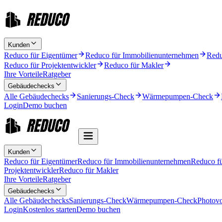
Kunden
Reduco für Eigentümer
Reduco für Immobilienunternehmen
Redu
Reduco für Projektentwickler
Reduco für Makler
Ihre Vorteile
Ratgeber
Gebäudechecks
Alle Gebäudechecks
Sanierungs-Check
Wärmepumpen-Check
Login
Demo buchen
Kunden
Reduco für Eigentümer
Reduco für Immobilienunternehmen
Reduco f
Projektentwickler
Reduco für Makler
Ihre Vorteile
Ratgeber
Gebäudechecks
Alle Gebäudechecks
Sanierungs-Check
Wärmepumpen-Check
Photovo
Login
Kostenlos starten
Demo buchen