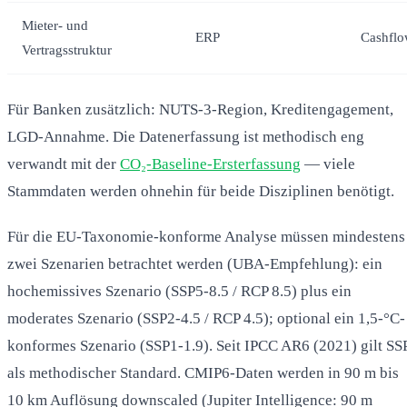
Mieter- und
ERP
Cashflo
Vertragsstruktur
Für Banken zusätzlich: NUTS-3-Region, Kreditengagement,
LGD-Annahme. Die Datenerfassung ist methodisch eng
verwandt mit der
CO₂-Baseline-Ersterfassung
— viele
Stammdaten werden ohnehin für beide Disziplinen benötigt.
Für die EU-Taxonomie-konforme Analyse müssen mindestens
zwei Szenarien betrachtet werden (UBA-Empfehlung): ein
hochemissives Szenario (SSP5-8.5 / RCP 8.5) plus ein
moderates Szenario (SSP2-4.5 / RCP 4.5); optional ein 1,5-°C-
konformes Szenario (SSP1-1.9). Seit IPCC AR6 (2021) gilt SS
als methodischer Standard. CMIP6-Daten werden in 90 m bis
10 km Auflösung downscaled (Jupiter Intelligence: 90 m