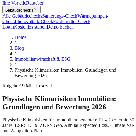
Ihre Vorteile
Ratgeber
Gebäudechecks
Alle Gebäudechecks
Sanierungs-Check
Wärmepumpen-
Check
Photovoltaik-Check
Fördermittel-Check
Login
Kostenlos starten
Demo buchen
Home
/
Blog
/
Immobilienwirtschaft & ESG
/
Physische Klimarisiken Immobilien: Grundlagen und
Bewertung 2026
Ratgeber
19
Min. Lesezeit
Physische Klimarisiken Immobilien:
Grundlagen und Bewertung 2026
Physische Klimarisiken für Immobilien bewerten: EU-Taxonomie 50
Jahre, ESRS E1-9, ZÜRS Geo, Annual Expected Loss, Climate VaR
und Adaptation-Plan.