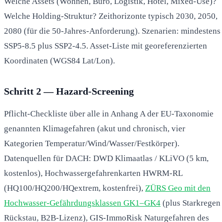
Welche Assets (Wohnen, Büro, Logistik, Hotel, Mixed-Use)?
Welche Holding-Struktur? Zeithorizonte typisch 2030, 2050,
2080 (für die 50-Jahres-Anforderung). Szenarien: mindestens
SSP5-8.5 plus SSP2-4.5. Asset-Liste mit georeferenzierten
Koordinaten (WGS84 Lat/Lon).
Schritt 2 — Hazard-Screening
Pflicht-Checkliste über alle in Anhang A der EU-Taxonomie
genannten Klimagefahren (akut und chronisch, vier
Kategorien Temperatur/Wind/Wasser/Festkörper).
Datenquellen für DACH: DWD Klimaatlas / KLiVO (5 km,
kostenlos), Hochwassergefahrenkarten HWRM-RL
(HQ100/HQ200/HQextrem, kostenfrei),
ZÜRS Geo mit den
Hochwasser-Gefährdungsklassen GK1–GK4
(plus Starkregen 
Rückstau, B2B-Lizenz), GIS-ImmoRisk Naturgefahren des