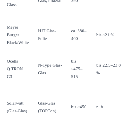
Glas, bifazial
390
Glass
Meyer
HJT Glas-
ca. 380–
Burger
bis ~21 %
Folie
400
Black/White
Qcells
bis
N-Type Glas-
bis 22,5–23,8
Q.TRON
~475–
Glas
%
G3
515
Solarwatt
Glas-Glas
bis ~450
n. b.
(Glas-Glas)
(TOPCon)