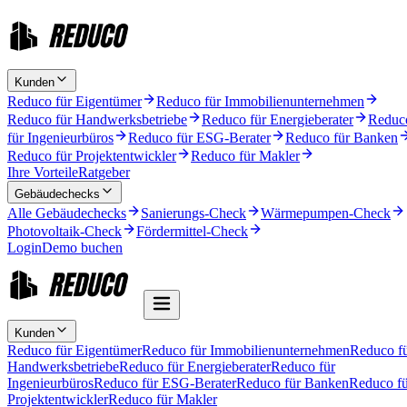
Kunden
Reduco für Eigentümer
Reduco für Immobilienunternehmen
Reduco für Handwerksbetriebe
Reduco für Energieberater
Reduc
für Ingenieurbüros
Reduco für ESG-Berater
Reduco für Banken
Reduco für Projektentwickler
Reduco für Makler
Ihre Vorteile
Ratgeber
Gebäudechecks
Alle Gebäudechecks
Sanierungs-Check
Wärmepumpen-Check
Photovoltaik-Check
Fördermittel-Check
Login
Demo buchen
Kunden
Reduco für Eigentümer
Reduco für Immobilienunternehmen
Reduco f
Handwerksbetriebe
Reduco für Energieberater
Reduco für
Ingenieurbüros
Reduco für ESG-Berater
Reduco für Banken
Reduco fü
Projektentwickler
Reduco für Makler