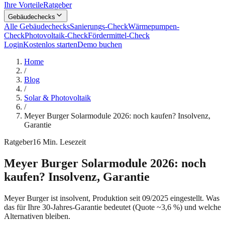
Ihre Vorteile
Ratgeber
Gebäudechecks
Alle Gebäudechecks
Sanierungs-Check
Wärmepumpen-
Check
Photovoltaik-Check
Fördermittel-Check
Login
Kostenlos starten
Demo buchen
Home
/
Blog
/
Solar & Photovoltaik
/
Meyer Burger Solarmodule 2026: noch kaufen? Insolvenz,
Garantie
Ratgeber
16
Min. Lesezeit
Meyer Burger Solarmodule 2026: noch
kaufen? Insolvenz, Garantie
Meyer Burger ist insolvent, Produktion seit 09/2025 eingestellt. Was
das für Ihre 30-Jahres-Garantie bedeutet (Quote ~3,6 %) und welche
Alternativen bleiben.