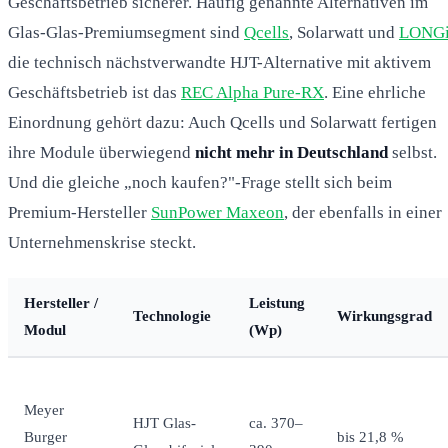
Geschäftsbetrieb sicherer. Häufig genannte Alternativen im
Glas-Glas-Premiumsegment sind
Qcells
, Solarwatt und
LONG
die technisch nächstverwandte HJT-Alternative mit aktivem
Geschäftsbetrieb ist das
REC Alpha Pure-RX
. Eine ehrliche
Einordnung gehört dazu: Auch Qcells und Solarwatt fertigen
ihre Module überwiegend
nicht mehr in Deutschland
selbst.
Und die gleiche „noch kaufen?"-Frage stellt sich beim
Premium-Hersteller
SunPower Maxeon
, der ebenfalls in einer
Unternehmenskrise steckt.
Hersteller /
Leistung
Technologie
Wirkungsgrad
Modul
(Wp)
Meyer
HJT Glas-
ca. 370–
Burger
bis 21,8 %