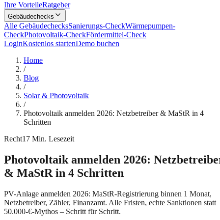
Ihre Vorteile
Ratgeber
Gebäudechecks
Alle Gebäudechecks
Sanierungs-Check
Wärmepumpen-
Check
Photovoltaik-Check
Fördermittel-Check
Login
Kostenlos starten
Demo buchen
Home
/
Blog
/
Solar & Photovoltaik
/
Photovoltaik anmelden 2026: Netzbetreiber & MaStR in 4
Schritten
Recht
17
Min. Lesezeit
Photovoltaik anmelden 2026: Netzbetreibe
& MaStR in 4 Schritten
PV-Anlage anmelden 2026: MaStR-Registrierung binnen 1 Monat,
Netzbetreiber, Zähler, Finanzamt. Alle Fristen, echte Sanktionen statt
50.000-€-Mythos – Schritt für Schritt.