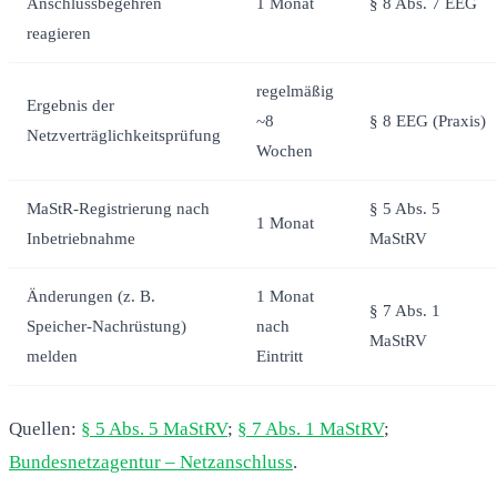
Anschlussbegehren
1 Monat
§ 8 Abs. 7 EEG
reagieren
regelmäßig
Ergebnis der
~8
§ 8 EEG (Praxis)
Netzverträglichkeitsprüfung
Wochen
MaStR-Registrierung nach
§ 5 Abs. 5
1 Monat
Inbetriebnahme
MaStRV
Änderungen (z. B.
1 Monat
§ 7 Abs. 1
Speicher-Nachrüstung)
nach
MaStRV
melden
Eintritt
Quellen:
§ 5 Abs. 5 MaStRV
;
§ 7 Abs. 1 MaStRV
;
Bundesnetzagentur – Netzanschluss
.