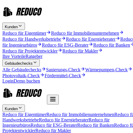
Kunden
Reduco für Eigentümer
Reduco für Immobilienunternehmen
Reduco für Handwerksbetriebe
Reduco für Energieberater
Reduc
für Ingenieurbüros
Reduco für ESG-Berater
Reduco für Banken
Reduco für Projektentwickler
Reduco für Makler
Ihre Vorteile
Ratgeber
Gebäudechecks
Alle Gebäudechecks
Sanierungs-Check
Wärmepumpen-Check
Photovoltaik-Check
Fördermittel-Check
Login
Demo buchen
Kunden
Reduco für Eigentümer
Reduco für Immobilienunternehmen
Reduco f
Handwerksbetriebe
Reduco für Energieberater
Reduco für
Ingenieurbüros
Reduco für ESG-Berater
Reduco für Banken
Reduco fü
Projektentwickler
Reduco für Makler