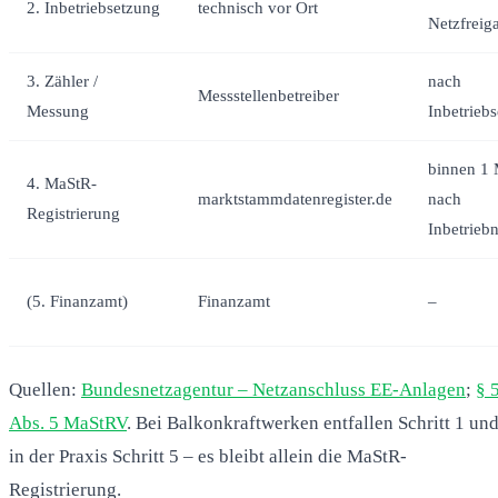
2. Inbetriebsetzung
technisch vor Ort
Netzfreig
3. Zähler /
nach
Messstellenbetreiber
Messung
Inbetrieb
binnen 1
4. MaStR-
marktstammdatenregister.de
nach
Registrierung
Inbetrieb
(5. Finanzamt)
Finanzamt
–
Quellen:
Bundesnetzagentur – Netzanschluss EE-Anlagen
;
§ 
Abs. 5 MaStRV
. Bei Balkonkraftwerken entfallen Schritt 1 un
in der Praxis Schritt 5 – es bleibt allein die MaStR-
Registrierung.