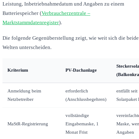
Leistung, Inbetriebnahmedatum und Angaben zu einem
Batteriespeicher (
Verbraucherzentrale –
Marktstammdatenregister
).
Die folgende Gegenüberstellung zeigt, wie weit sich die beid
Welten unterscheiden.
Steckersol
Kriterium
PV-Dachanlage
(Balkonkra
Anmeldung beim
erforderlich
entfällt seit
Netzbetreiber
(Anschlussbegehren)
Solarpaket 
vollständige
vereinfacht
MaStR-Registrierung
Eingabemaske, 1
Maske, wen
Monat Frist
Angaben