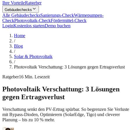
Ihre Vorteile
Ratgeber
Gebäudechecks
Alle Gebäudechecks
Sanierungs-Check
Wärmepumpen-
Check
Photovoltaik-Check
Fördermittel-Check
Login
Kostenlos starten
Demo buchen
Home
/
Blog
/
Solar & Photovoltaik
/
Photovoltaik Verschattung: 3 Lösungen gegen Ertragsverlust
Ratgeber
16
Min. Lesezeit
Photovoltaik Verschattung: 3 Lösungen
gegen Ertragsverlust
Verschattung senkt den PV-Ertrag spürbar. So begrenzen Sie Verluste
mit Bypass-Dioden, Optimierern (SolarEdge, Tigo) und cleverer
Planung – bis zu 10 % mehr.