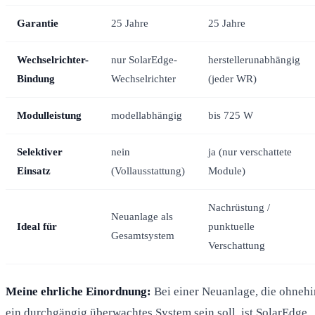
Garantie
25 Jahre
25 Jahre
Wechselrichter-
nur SolarEdge-
herstellerunabhängig
Bindung
Wechselrichter
(jeder WR)
Modulleistung
modellabhängig
bis 725 W
Selektiver
nein
ja (nur verschattete
Einsatz
(Vollausstattung)
Module)
Nachrüstung /
Neuanlage als
Ideal für
punktuelle
Gesamtsystem
Verschattung
Meine ehrliche Einordnung:
Bei einer Neuanlage, die ohnehi
ein durchgängig überwachtes System sein soll, ist SolarEdge