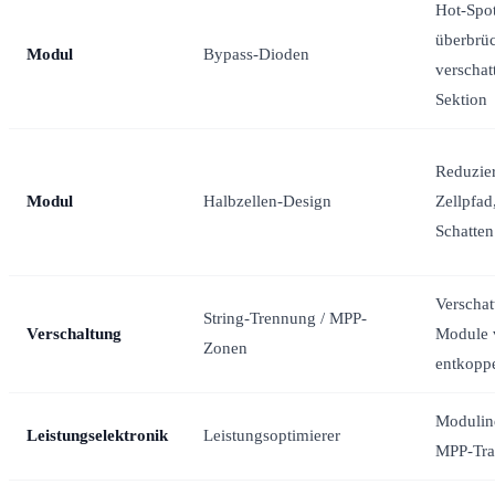
Hot-Spot
überbrü
Modul
Bypass-Dioden
verschat
Sektion
Reduzier
Modul
Halbzellen-Design
Zellpfad,
Schatten
Verschat
String-Trennung / MPP-
Verschaltung
Module 
Zonen
entkopp
Modulind
Leistungselektronik
Leistungsoptimierer
MPP-Tra