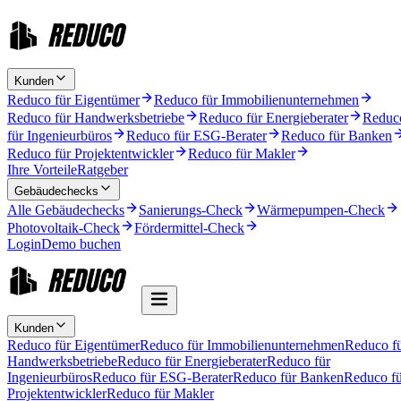
Kunden
Reduco für Eigentümer
Reduco für Immobilienunternehmen
Reduco für Handwerksbetriebe
Reduco für Energieberater
Reduc
für Ingenieurbüros
Reduco für ESG-Berater
Reduco für Banken
Reduco für Projektentwickler
Reduco für Makler
Ihre Vorteile
Ratgeber
Gebäudechecks
Alle Gebäudechecks
Sanierungs-Check
Wärmepumpen-Check
Photovoltaik-Check
Fördermittel-Check
Login
Demo buchen
Kunden
Reduco für Eigentümer
Reduco für Immobilienunternehmen
Reduco f
Handwerksbetriebe
Reduco für Energieberater
Reduco für
Ingenieurbüros
Reduco für ESG-Berater
Reduco für Banken
Reduco fü
Projektentwickler
Reduco für Makler