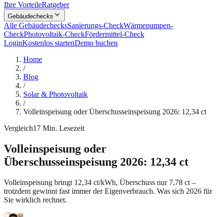
Ihre Vorteile
Ratgeber
Gebäudechecks
Alle Gebäudechecks
Sanierungs-Check
Wärmepumpen-
Check
Photovoltaik-Check
Fördermittel-Check
Login
Kostenlos starten
Demo buchen
Home
/
Blog
/
Solar & Photovoltaik
/
Volleinspeisung oder Überschusseinspeisung 2026: 12,34 ct
Vergleich
17
Min. Lesezeit
Volleinspeisung oder
Überschusseinspeisung 2026: 12,34 ct
Volleinspeisung bringt 12,34 ct/kWh, Überschuss nur 7,78 ct –
trotzdem gewinnt fast immer der Eigenverbrauch. Was sich 2026 für
Sie wirklich rechnet.