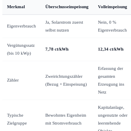
Merkmal
Überschusseinspeisung
Volleinspeisung
Ja, Solarstrom zuerst
Nein, 0 %
Eigenverbrauch
selbst nutzen
Eigenverbrauch
Vergütungssatz
7,78 ct/kWh
12,34 ct/kWh
(bis 10 kWp)
Erfassung der
Zweirichtungszähler
gesamten
Zähler
(Bezug + Einspeisung)
Erzeugung ins
Netz
Kapitalanlage,
Typische
Bewohntes Eigenheim
ungenutzte oder
Zielgruppe
mit Stromverbrauch
leerstehende
Objekte