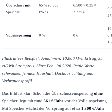
3.
Überschuss
mit
65 % (6.500
6.500 × 0,35 =
0,
Speicher
kWh)
2.275 €
27
10
Volleinspeisung
0 %
0 €
0,
1.
Illustratives Beispiel; Annahmen: 10.000 kWh Ertrag, 35
ct/kWh Strompreis, Sätze Feb–Jul 2026. Reale Werte
schwanken je nach Haushalt, Dachausrichtung und
Verbrauchsprofil.
Das Bild ist klar: Schon die Überschusseinspeisung
ohne
Speicher liegt mit rund
361 €/Jahr
vor der Volleinspeisung.
Mit Speicher wächst der Vorsprung auf etwa
1.300 €/Jahr
.