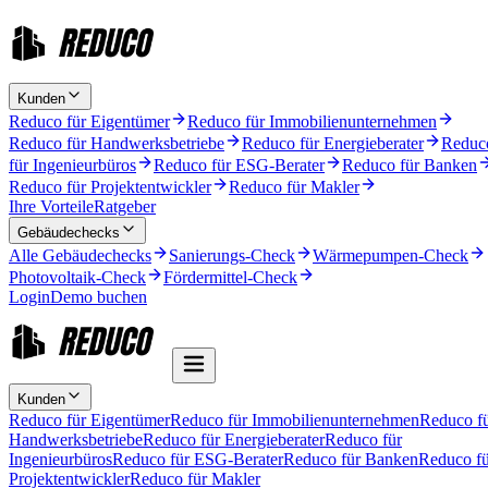
Kunden
Reduco für Eigentümer
Reduco für Immobilienunternehmen
Reduco für Handwerksbetriebe
Reduco für Energieberater
Reduc
für Ingenieurbüros
Reduco für ESG-Berater
Reduco für Banken
Reduco für Projektentwickler
Reduco für Makler
Ihre Vorteile
Ratgeber
Gebäudechecks
Alle Gebäudechecks
Sanierungs-Check
Wärmepumpen-Check
Photovoltaik-Check
Fördermittel-Check
Login
Demo buchen
Kunden
Reduco für Eigentümer
Reduco für Immobilienunternehmen
Reduco f
Handwerksbetriebe
Reduco für Energieberater
Reduco für
Ingenieurbüros
Reduco für ESG-Berater
Reduco für Banken
Reduco fü
Projektentwickler
Reduco für Makler