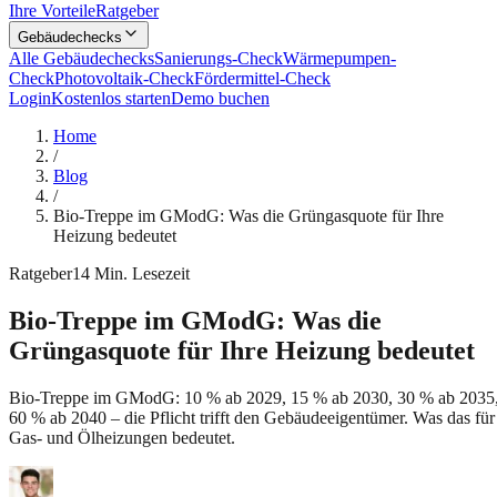
Ihre Vorteile
Ratgeber
Gebäudechecks
Alle Gebäudechecks
Sanierungs-Check
Wärmepumpen-
Check
Photovoltaik-Check
Fördermittel-Check
Login
Kostenlos starten
Demo buchen
Home
/
Blog
/
Bio-Treppe im GModG: Was die Grüngasquote für Ihre
Heizung bedeutet
Ratgeber
14
Min. Lesezeit
Bio-Treppe im GModG: Was die
Grüngasquote für Ihre Heizung bedeutet
Bio-Treppe im GModG: 10 % ab 2029, 15 % ab 2030, 30 % ab 2035
60 % ab 2040 – die Pflicht trifft den Gebäudeeigentümer. Was das für
Gas- und Ölheizungen bedeutet.