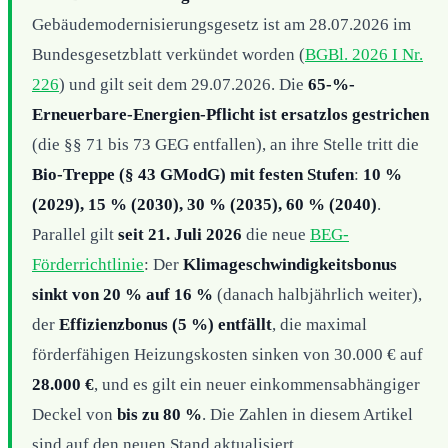
Gebäudemodernisierungsgesetz ist am 28.07.2026 im
Bundesgesetzblatt verkündet worden (
BGBl. 2026 I Nr.
226
) und gilt seit dem 29.07.2026. Die
65-%-
Erneuerbare-Energien-Pflicht ist ersatzlos gestrichen
(die §§ 71 bis 73 GEG entfallen), an ihre Stelle tritt die
Bio-Treppe (§ 43 GModG) mit festen Stufen
:
10 %
(2029), 15 % (2030), 30 % (2035), 60 % (2040)
.
Parallel gilt
seit 21. Juli 2026
die neue
BEG-
Förderrichtlinie
: Der
Klimageschwindigkeitsbonus
sinkt von 20 % auf 16 %
(danach halbjährlich weiter),
der
Effizienzbonus (5 %) entfällt
, die maximal
förderfähigen Heizungskosten sinken von 30.000 € auf
28.000 €
, und es gilt ein neuer einkommensabhängiger
Deckel von
bis zu 80 %
. Die Zahlen in diesem Artikel
sind auf den neuen Stand aktualisiert.