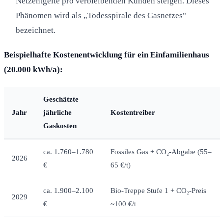
Netzentgelte pro verbleibenden Kunden steigen. Dieses
Phänomen wird als „Todesspirale des Gasnetzes"
bezeichnet.
Beispielhafte Kostenentwicklung für ein Einfamilienhaus
(20.000 kWh/a):
Geschätzte
Jahr
jährliche
Kostentreiber
Gaskosten
ca. 1.760–1.780
Fossiles Gas + CO₂-Abgabe (55–
2026
€
65 €/t)
ca. 1.900–2.100
Bio-Treppe Stufe 1 + CO₂-Preis
2029
€
~100 €/t