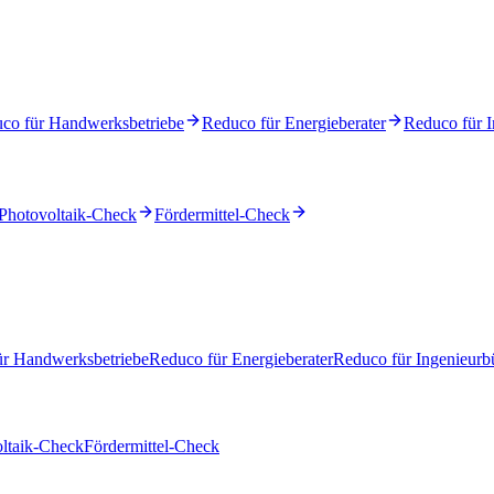
co für Handwerksbetriebe
Reduco für Energieberater
Reduco für I
Photovoltaik-Check
Fördermittel-Check
ür Handwerksbetriebe
Reduco für Energieberater
Reduco für Ingenieurb
ltaik-Check
Fördermittel-Check