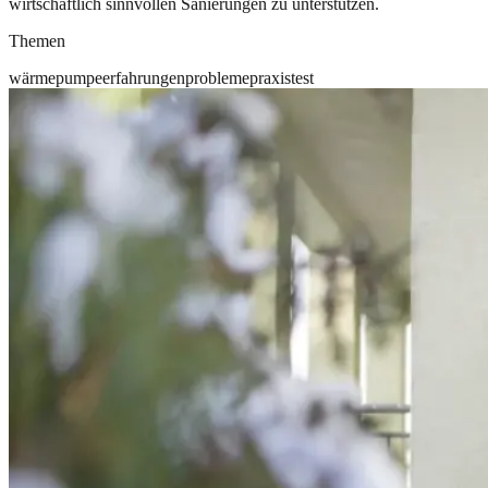
wirtschaftlich sinnvollen Sanierungen zu unterstützen.
Themen
wärmepumpe
erfahrungen
probleme
praxis
test