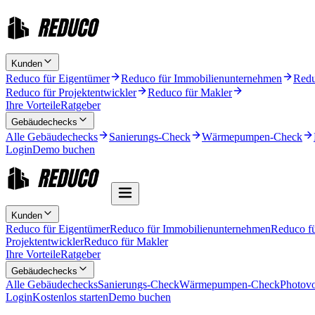
Kunden
Reduco für Eigentümer
Reduco für Immobilienunternehmen
Redu
Reduco für Projektentwickler
Reduco für Makler
Ihre Vorteile
Ratgeber
Gebäudechecks
Alle Gebäudechecks
Sanierungs-Check
Wärmepumpen-Check
Login
Demo buchen
Kunden
Reduco für Eigentümer
Reduco für Immobilienunternehmen
Reduco f
Projektentwickler
Reduco für Makler
Ihre Vorteile
Ratgeber
Gebäudechecks
Alle Gebäudechecks
Sanierungs-Check
Wärmepumpen-Check
Photovo
Login
Kostenlos starten
Demo buchen