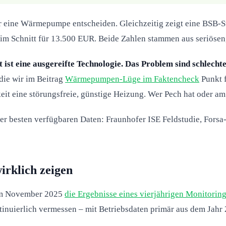
eine Wärmepumpe entscheiden. Gleichzeitig zeigt eine BSB-Stu
, im Schnitt für 13.500 EUR. Beide Zahlen stammen aus seriös
st eine ausgereifte Technologie. Das Problem sind schlechte 
die wir im Beitrag
Wärmepumpen-Lüge im Faktencheck
Punkt f
eit eine störungsfreie, günstige Heizung. Wer Pech hat oder am
is der besten verfügbaren Daten: Fraunhofer ISE Feldstudie, Fo
irklich zeigen
t im November 2025
die Ergebnisse eines vierjährigen Monitoring
inuierlich vermessen – mit Betriebsdaten primär aus dem Jahr 