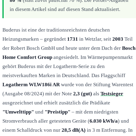
80 %
(statt zuvor pauschal 70 %). Die Förder-Angaben
in diesem Artikel sind auf diesen Stand aktualisiert.
Buderus ist eine der traditionsreichsten deutschen
Heizungsmarken – gegründet
1731
in Wetzlar, seit
2003
Teil
der Robert Bosch GmbH und heute unter dem Dach der
Bosch
Home Comfort Group
angesiedelt. Im Wärmepumpenmarkt
gehört Buderus mit der Logatherm-Serie zu den
meistverkauften Marken in Deutschland. Das Flaggschiff
Logatherm WLW186i AR
wurde von der Stiftung Warentest
(Ausgabe 08/2024) mit der Note
2,3 (gut)
als
Testsieger
ausgezeichnet und erhielt zusätzlich die Prädikate
"Umwelttipp"
und
"Preistipp"
– mit dem niedrigsten
Stromverbrauch aller getesteten Geräte (
6.030 kWh/a
) und
einem Schalldruck von nur
28,5 dB(A)
in 3 m Entfernung. In