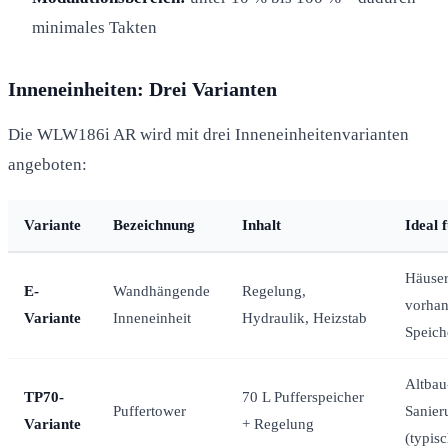
minimales Takten
Inneneinheiten: Drei Varianten
Die WLW186i AR wird mit drei Inneneinheitenvarianten
angeboten:
Variante
Bezeichnung
Inhalt
Ideal 
Häuser
E-
Wandhängende
Regelung,
vorha
Variante
Inneneinheit
Hydraulik, Heizstab
Speich
Altbau
TP70-
70 L Pufferspeicher
Puffertower
Sanier
Variante
+ Regelung
(typis