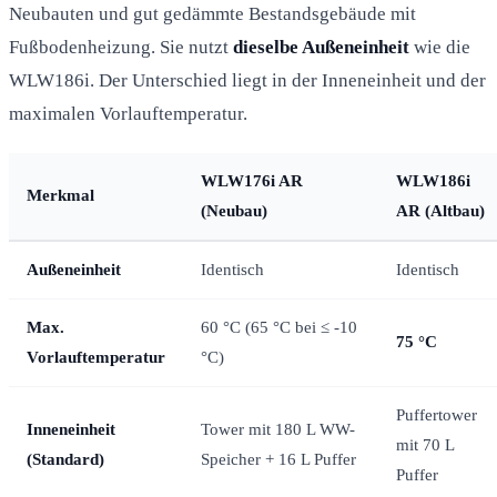
Neubauten und gut gedämmte Bestandsgebäude mit
Fußbodenheizung. Sie nutzt
dieselbe Außeneinheit
wie die
WLW186i. Der Unterschied liegt in der Inneneinheit und der
maximalen Vorlauftemperatur.
WLW176i AR
WLW186i
Merkmal
(Neubau)
AR (Altbau)
Außeneinheit
Identisch
Identisch
Max.
60 °C (65 °C bei ≤ -10
75 °C
Vorlauftemperatur
°C)
Puffertower
Inneneinheit
Tower mit 180 L WW-
mit 70 L
(Standard)
Speicher + 16 L Puffer
Puffer