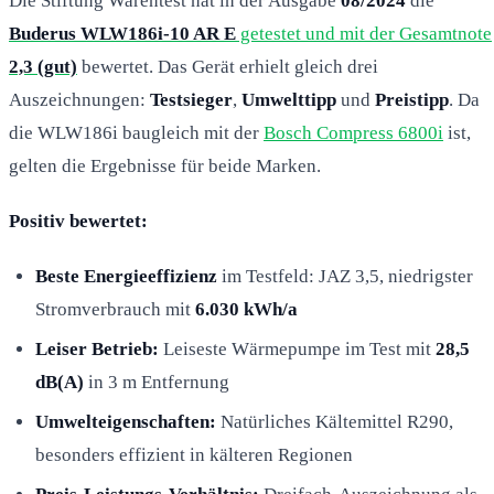
Die Stiftung Warentest hat in der Ausgabe
08/2024
die
Buderus WLW186i-10 AR E
getestet und mit der Gesamtnote
2,3 (gut)
bewertet. Das Gerät erhielt gleich drei
Auszeichnungen:
Testsieger
,
Umwelttipp
und
Preistipp
. Da
die WLW186i baugleich mit der
Bosch Compress 6800i
ist,
gelten die Ergebnisse für beide Marken.
Positiv bewertet:
Beste Energieeffizienz
im Testfeld: JAZ 3,5, niedrigster
Stromverbrauch mit
6.030 kWh/a
Leiser Betrieb:
Leiseste Wärmepumpe im Test mit
28,5
dB(A)
in 3 m Entfernung
Umwelteigenschaften:
Natürliches Kältemittel R290,
besonders effizient in kälteren Regionen