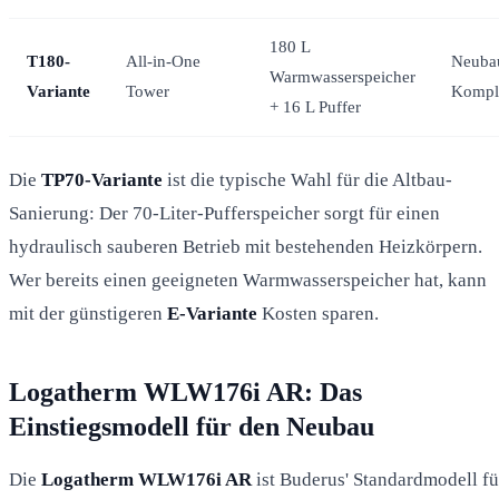
180 L
T180-
All-in-One
Neubau
Warmwasserspeicher
Variante
Tower
Kompl
+ 16 L Puffer
Die
TP70-Variante
ist die typische Wahl für die Altbau-
Sanierung: Der 70-Liter-Pufferspeicher sorgt für einen
hydraulisch sauberen Betrieb mit bestehenden Heizkörpern.
Wer bereits einen geeigneten Warmwasserspeicher hat, kann
mit der günstigeren
E-Variante
Kosten sparen.
Logatherm WLW176i AR: Das
Einstiegsmodell für den Neubau
Die
Logatherm WLW176i AR
ist Buderus' Standardmodell fü