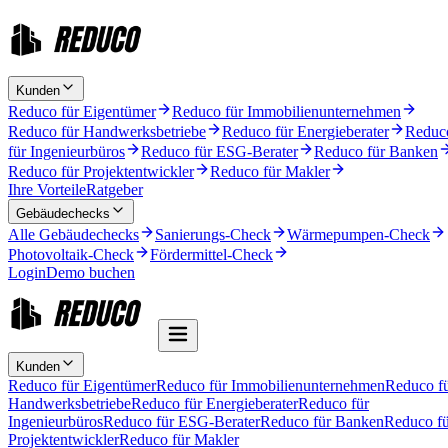
Kunden
Reduco für Eigentümer
Reduco für Immobilienunternehmen
Reduco für Handwerksbetriebe
Reduco für Energieberater
Reduc
für Ingenieurbüros
Reduco für ESG-Berater
Reduco für Banken
Reduco für Projektentwickler
Reduco für Makler
Ihre Vorteile
Ratgeber
Gebäudechecks
Alle Gebäudechecks
Sanierungs-Check
Wärmepumpen-Check
Photovoltaik-Check
Fördermittel-Check
Login
Demo buchen
Kunden
Reduco für Eigentümer
Reduco für Immobilienunternehmen
Reduco f
Handwerksbetriebe
Reduco für Energieberater
Reduco für
Ingenieurbüros
Reduco für ESG-Berater
Reduco für Banken
Reduco fü
Projektentwickler
Reduco für Makler