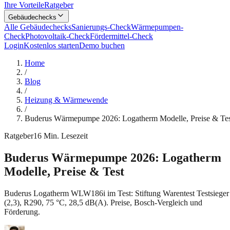
Ihre Vorteile
Ratgeber
Gebäudechecks
Alle Gebäudechecks
Sanierungs-Check
Wärmepumpen-
Check
Photovoltaik-Check
Fördermittel-Check
Login
Kostenlos starten
Demo buchen
Home
/
Blog
/
Heizung & Wärmewende
/
Buderus Wärmepumpe 2026: Logatherm Modelle, Preise & Tes
Ratgeber
16
Min. Lesezeit
Buderus Wärmepumpe 2026: Logatherm
Modelle, Preise & Test
Buderus Logatherm WLW186i im Test: Stiftung Warentest Testsieger
(2,3), R290, 75 °C, 28,5 dB(A). Preise, Bosch-Vergleich und
Förderung.