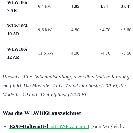
WLW186i-
6,4 kW
4,85
4,74
3,64
7 AR
WLW186i-
9,6 kW
4,80
~4,70
~3,60
10 AR
WLW186i-
11,6 kW
4,80
~4,70
~3,60
12 AR
Hinweis: AR = Außenaufstellung, reversibel (aktive Kühlung
möglich). Die Modelle -4 bis -7 sind einphasig (230 V), die
Modelle -10 und -12 dreiphasig (400 V).
Was die WLW186i auszeichnet
R290-Kältemittel
mit GWP von nur 3
(zum Vergleich: