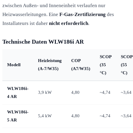
zwischen Außen- und Inneneinheit verlaufen nur
Heizwasserleitungen. Eine
F-Gas-Zertifizierung
des
Installateurs ist daher
nicht erforderlich
.
Technische Daten WLW186i AR
SCOP
SCOP
Heizleistung
COP
Modell
(35
(55
(A-7/W35)
(A7/W35)
°C)
°C)
WLW186i-
3,9 kW
4,80
~4,74
~3,64
4 AR
WLW186i-
5,4 kW
4,80
~4,74
~3,64
5 AR