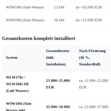
WSW186i (Sole-Wasser)
12 kW
ab ~10.500 EUR
WSW186i (Sole-Wasser)
16 kW
ab ~13.500 EUR
Gesamtkosten komplett installiert
Gesamtkosten
Nach Förderung
System
(inkl.
(46 %,
Installation)
Standardfall)
WLW176i /
25.000–35.000
ca. 12.000–22.000
WLW186i AR
EUR
EUR
(Luft-Wasser)
WSW186i (Sole-
35.000–50.000
ca. 22.000–37.000
Wasser inkl.