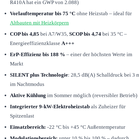
R410A hat ein GWP von 2.088)
Vorlauftemperatur bis 75 °C
ohne Heizstab – ideal für
Altbauten mit Heizkörpern
COP bis 4,85
bei A7/W35,
SCOP bis 4,74
bei 35 °C –
Energieeffizienzklasse
A+++
ErP-Effizienz bis 188 %
– einer der höchsten Werte im
Markt
SILENT plus Technologie
: 28,5 dB(A) Schalldruck bei 3 
im Nachtmodus
Aktive Kühlung
im Sommer möglich (reversibler Betrieb)
Integrierter 9-kW-Elektroheizstab
als Zuheizer für
Spitzenlast
Einsatzbereich:
-22 °C bis +45 °C Außentemperatur
Modulationsbereich:
unter 10 % bis 100 % – dadurch