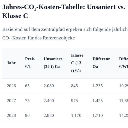
Jahres-CO₂-Kosten-Tabelle: Unsaniert vs.
Klasse C
Basierend auf dem Zentralpfad ergeben sich folgende jährlich
CO₂-Kosten für das Referenzobjekt:
Klasse
Preis
Unsaniert
Differenz
Diff
Jahr
C (13
€/t
(32 t) €/a
€/a
€/W
t) €/a
2026
65
2.080
845
1.235
10,2
2027
75
2.400
975
1.425
11,8
2028
90
2.880
1.170
1.710
14,2