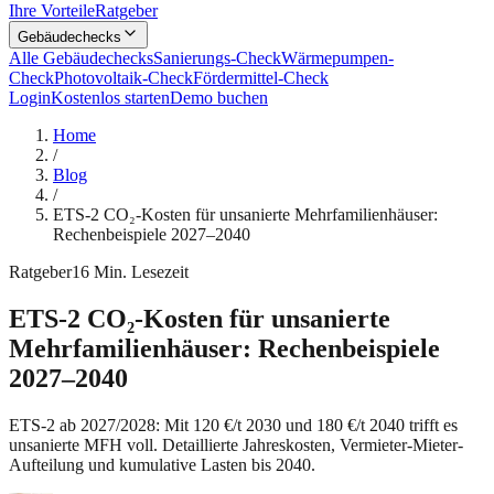
Ihre Vorteile
Ratgeber
Gebäudechecks
Alle Gebäudechecks
Sanierungs-Check
Wärmepumpen-
Check
Photovoltaik-Check
Fördermittel-Check
Login
Kostenlos starten
Demo buchen
Home
/
Blog
/
ETS-2 CO₂-Kosten für unsanierte Mehrfamilienhäuser:
Rechenbeispiele 2027–2040
Ratgeber
16
Min. Lesezeit
ETS-2 CO₂-Kosten für unsanierte
Mehrfamilienhäuser: Rechenbeispiele
2027–2040
ETS-2 ab 2027/2028: Mit 120 €/t 2030 und 180 €/t 2040 trifft es
unsanierte MFH voll. Detaillierte Jahreskosten, Vermieter-Mieter-
Aufteilung und kumulative Lasten bis 2040.