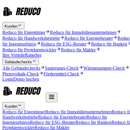
Kunden
Reduco für Eigentümer
Reduco für Immobilienunternehmen
Reduco für Handwerksbetriebe
Reduco für Energieberater
Reduc
für Ingenieurbüros
Reduco für ESG-Berater
Reduco für Banken
Reduco für Projektentwickler
Reduco für Makler
Ihre Vorteile
Ratgeber
Gebäudechecks
Alle Gebäudechecks
Sanierungs-Check
Wärmepumpen-Check
Photovoltaik-Check
Fördermittel-Check
Login
Demo buchen
Kunden
Reduco für Eigentümer
Reduco für Immobilienunternehmen
Reduco f
Handwerksbetriebe
Reduco für Energieberater
Reduco für
Ingenieurbüros
Reduco für ESG-Berater
Reduco für Banken
Reduco fü
Projektentwickler
Reduco für Makler