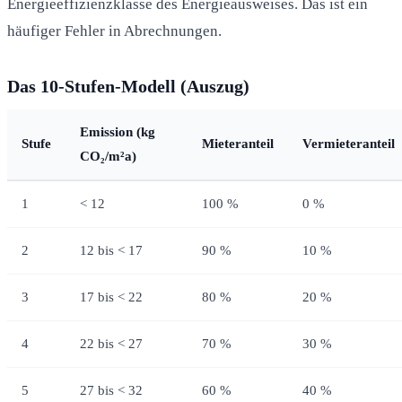
Energieeffizienzklasse des Energieausweises. Das ist ein
häufiger Fehler in Abrechnungen.
Das 10-Stufen-Modell (Auszug)
Emission (kg
Stufe
Mieteranteil
Vermieteranteil
CO₂/m²a)
1
< 12
100 %
0 %
2
12 bis < 17
90 %
10 %
3
17 bis < 22
80 %
20 %
4
22 bis < 27
70 %
30 %
5
27 bis < 32
60 %
40 %