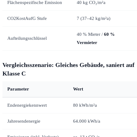
Flächenspezifische Emission
40 kg CO₂/m²a
CO2KostAufG Stufe
7 (37–42 kg/m²a)
40 % Mieter /
60 %
Aufteilungsschlüssel
Vermieter
Vergleichsszenario: Gleiches Gebäude, saniert auf
Klasse C
Parameter
Wert
Endenergiekennwert
80 kWh/m²a
Jahresendenergie
64.000 kWh/a
Emissionen (inkl. Verluste)
ca. 13 t CO₂/a