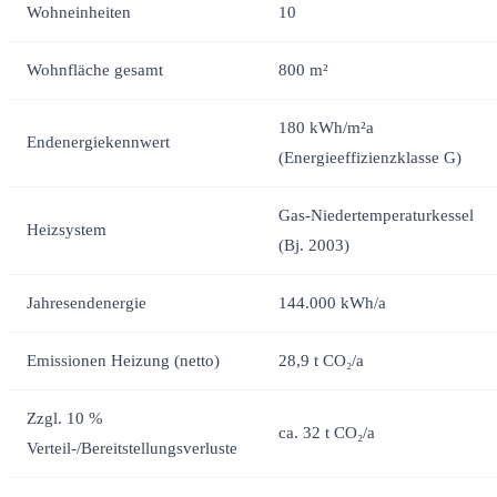
Wohneinheiten
10
Wohnfläche gesamt
800 m²
180 kWh/m²a
Endenergiekennwert
(Energieeffizienzklasse G)
Gas-Niedertemperaturkessel
Heizsystem
(Bj. 2003)
Jahresendenergie
144.000 kWh/a
Emissionen Heizung (netto)
28,9 t CO₂/a
Zzgl. 10 %
ca. 32 t CO₂/a
Verteil-/Bereitstellungsverluste