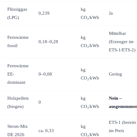
Flüssiggas
kg
0,239
Ja
(LPG)
CO₂/kWh
Mittelbar
Fernwärme
kg
0,18–0,28
(Erzeuger im
fossil
CO₂/kWh
ETS-1/ETS-2)
Fernwärme
kg
EE-
0–0,08
Gering
CO₂/kWh
dominant
Holzpellets
kg
Nein –
0
(biogen)
CO₂/kWh
ausgenomme
ETS-1 (bereits
Strom-Mix
kg
ca. 0,33
im Preis
DE 2026
CO₂/kWh