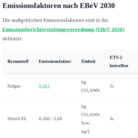
Emissionsfaktoren nach EBeV 2030
Die maßgeblichen Emissionsfaktoren sind in der
Emissionsberichterstattungsverordnung (EBeV 2030)
definiert:
ETS-2
Brennstoff
Emissionsfaktor
Einheit
betroffen
kg
Erdgas
0,201
Ja
CO₂/kWh
kg
CO₂/kWh
Heizöl EL
0,266 / 2,68
Ja
bzw.
kg/L