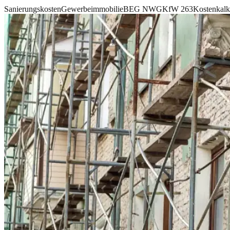
Sanierungskosten
Gewerbeimmobilie
BEG NWG
KfW 263
Kostenkalk