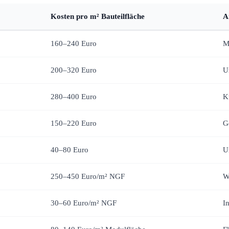
Kosten pro m² Bauteilfläche
A
160–240 Euro
M
200–320 Euro
U
280–400 Euro
K
150–220 Euro
G
40–80 Euro
U
250–450 Euro/m² NGF
W
30–60 Euro/m² NGF
I