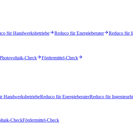
co für Handwerksbetriebe
Reduco für Energieberater
Reduco für I
Photovoltaik-Check
Fördermittel-Check
ür Handwerksbetriebe
Reduco für Energieberater
Reduco für Ingenieurb
ltaik-Check
Fördermittel-Check