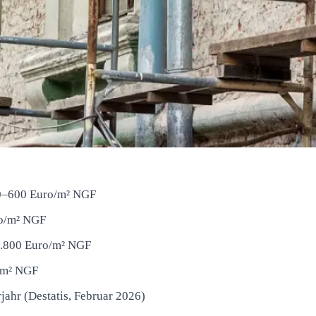
50–600 Euro/m² NGF
ro/m² NGF
1.800 Euro/m² NGF
/m² NGF
jahr (Destatis, Februar 2026)