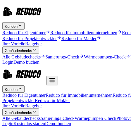
Kunden
Reduco für Eigentümer
Reduco für Immobilienunternehmen
Redu
Reduco für Projektentwickler
Reduco für Makler
Ihre Vorteile
Ratgeber
Gebäudechecks
Alle Gebäudechecks
Sanierungs-Check
Wärmepumpen-Check
Login
Demo buchen
Kunden
Reduco für Eigentümer
Reduco für Immobilienunternehmen
Reduco f
Projektentwickler
Reduco für Makler
Ihre Vorteile
Ratgeber
Gebäudechecks
Alle Gebäudechecks
Sanierungs-Check
Wärmepumpen-Check
Photovo
Login
Kostenlos starten
Demo buchen