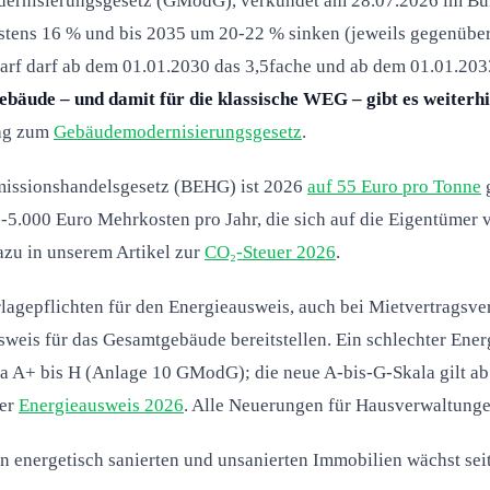
ernisierungsgesetz (GModG), verkündet am 28.07.2026 im Bun
stens 16 % und bis 2035 um 20-22 % sinken (jeweils gegenübe
rf darf ab dem 01.01.2030 das 3,5fache und ab dem 01.01.2033
bäude – und damit für die klassische WEG – gibt es weiterhi
rag zum
Gebäudemodernisierungsgesetz
.
missionshandelsgesetz (BEHG) ist 2026
auf 55 Euro pro Tonne
g
5.000 Euro Mehrkosten pro Jahr, die sich auf die Eigentümer v
zu in unserem Artikel zur
CO₂-Steuer 2026
.
lagepflichten für den Energieausweis, auch bei Mietvertragsv
weis für das Gesamtgebäude bereitstellen. Ein schlechter Ene
ala A+ bis H (Anlage 10 GModG); die neue A-bis-G-Skala gilt a
ter
Energieausweis 2026
. Alle Neuerungen für Hausverwaltunge
 energetisch sanierten und unsanierten Immobilien wächst seit 