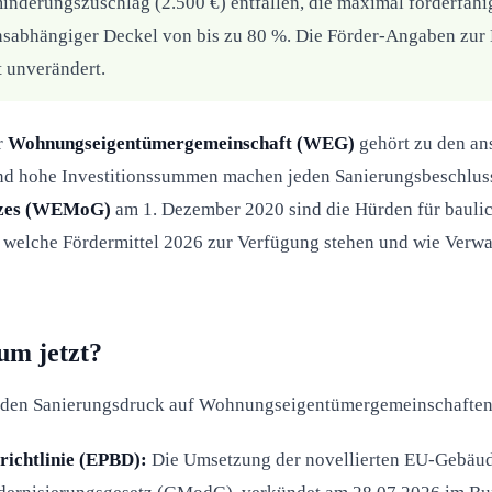
inderungszuschlag (2.500 €) entfallen, die maximal förderfähi
sabhängiger Deckel von bis zu 80 %. Die Förder-Angaben zur He
 unverändert.
r
Wohnungseigentümergemeinschaft (WEG)
gehört zu den an
d hohe Investitionssummen machen jeden Sanierungsbeschluss 
tzes (WEMoG)
am 1. Dezember 2020 sind die Hürden für baulic
n, welche Fördermittel 2026 zur Verfügung stehen und wie Verw
um jetzt?
en den Sanierungsdruck auf Wohnungseigentümergemeinschaften
ichtlinie (EPBD):
Die Umsetzung der novellierten EU-Gebäuder