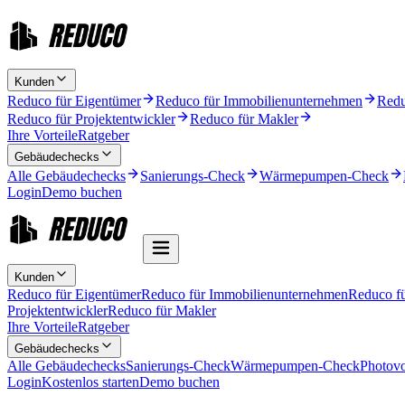
Kunden
Reduco für Eigentümer
Reduco für Immobilienunternehmen
Redu
Reduco für Projektentwickler
Reduco für Makler
Ihre Vorteile
Ratgeber
Gebäudechecks
Alle Gebäudechecks
Sanierungs-Check
Wärmepumpen-Check
Login
Demo buchen
Kunden
Reduco für Eigentümer
Reduco für Immobilienunternehmen
Reduco f
Projektentwickler
Reduco für Makler
Ihre Vorteile
Ratgeber
Gebäudechecks
Alle Gebäudechecks
Sanierungs-Check
Wärmepumpen-Check
Photovo
Login
Kostenlos starten
Demo buchen