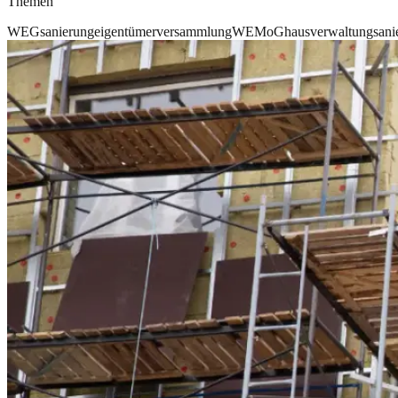
Themen
WEG
sanierung
eigentümerversammlung
WEMoG
hausverwaltung
sani