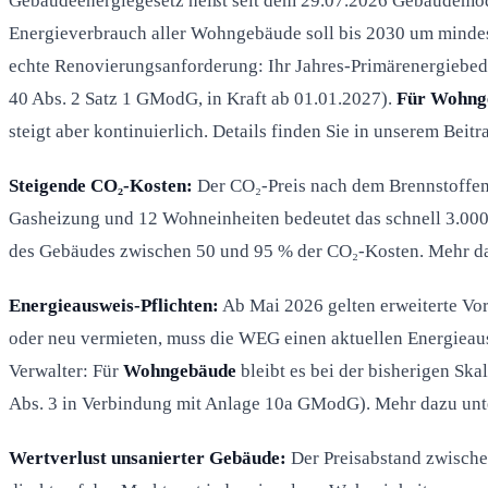
Gebäudeenergiegesetz heißt seit dem 29.07.2026 Gebäudemod
Energieverbrauch aller Wohngebäude soll bis 2030 um minde
echte Renovierungsanforderung: Ihr Jahres-Primärenergiebeda
40 Abs. 2 Satz 1 GModG, in Kraft ab 01.01.2027).
Für Wohnge
steigt aber kontinuierlich. Details finden Sie in unserem Beit
Steigende CO₂-Kosten:
Der CO₂-Preis nach dem Brennstoffe
Gasheizung und 12 Wohneinheiten bedeutet das schnell 3.000-
des Gebäudes zwischen 50 und 95 % der CO₂-Kosten. Mehr da
Energieausweis-Pflichten:
Ab Mai 2026 gelten erweiterte Vor
oder neu vermieten, muss die WEG einen aktuellen Energieaus
Verwalter: Für
Wohngebäude
bleibt es bei der bisherigen Sk
Abs. 3 in Verbindung mit Anlage 10a GModG). Mehr dazu un
Wertverlust unsanierter Gebäude:
Der Preisabstand zwischen