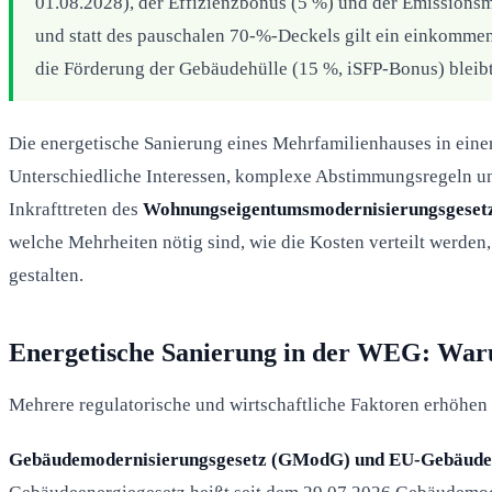
01.08.2028), der Effizienzbonus (5 %) und der Emissionsm
und statt des pauschalen 70-%-Deckels gilt ein einkommen
die Förderung der Gebäudehülle (15 %, iSFP-Bonus) bleibt
Die energetische Sanierung eines Mehrfamilienhauses in eine
Unterschiedliche Interessen, komplexe Abstimmungsregeln un
Inkrafttreten des
Wohnungseigentumsmodernisierungsgese
welche Mehrheiten nötig sind, wie die Kosten verteilt werde
gestalten.
Energetische Sanierung in der WEG: War
Mehrere regulatorische und wirtschaftliche Faktoren erhöh
Gebäudemodernisierungsgesetz (GModG) und EU-Gebäuder