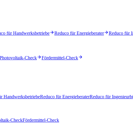
co für Handwerksbetriebe
Reduco für Energieberater
Reduco für I
Photovoltaik-Check
Fördermittel-Check
ür Handwerksbetriebe
Reduco für Energieberater
Reduco für Ingenieurb
ltaik-Check
Fördermittel-Check