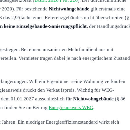
desgesetzblatt (
BGBl. 2026 I Nr. 226
). Der durchschnittliche
r 2020). Für bestehende
Nichtwohngebäude
gilt erstmals eine
 das 2,95fache eines Referenzgebäudes nicht überschreiten (§
n keine Einzelgebäude-Sanierungspflicht
, der Handlungsdruc
estiegen. Bei einem unsanierten Mehrfamilienhaus mit
erteilen. Vermieter tragen dabei je nach energetischem Zustand
erlängerungen. Will ein Eigentümer seine Wohnung verkaufen
rgieausweis drückt den Verkaufspreis. Wichtig für WEG-
b dem 01.01.2027 ausschließlich für
Nichtwohngebäude
(§ 86
n finden Sie im Beitrag
Energieausweis WEG
.
Jahren. Ein niedriger Energieeffizienzstandard wirkt sich