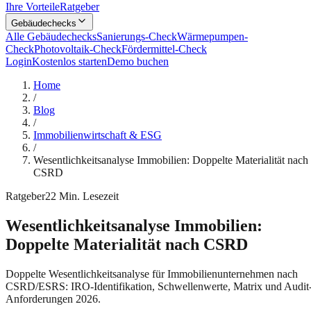
Ihre Vorteile
Ratgeber
Gebäudechecks
Alle Gebäudechecks
Sanierungs-Check
Wärmepumpen-
Check
Photovoltaik-Check
Fördermittel-Check
Login
Kostenlos starten
Demo buchen
Home
/
Blog
/
Immobilienwirtschaft & ESG
/
Wesentlichkeitsanalyse Immobilien: Doppelte Materialität nach
CSRD
Ratgeber
22
Min. Lesezeit
Wesentlichkeitsanalyse Immobilien:
Doppelte Materialität nach CSRD
Doppelte Wesentlichkeitsanalyse für Immobilienunternehmen nach
CSRD/ESRS: IRO-Identifikation, Schwellenwerte, Matrix und Audit
Anforderungen 2026.