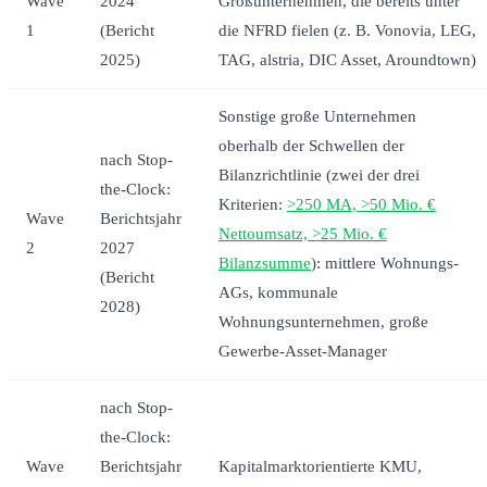
Wave
2024
Großunternehmen, die bereits unter
1
(Bericht
die NFRD fielen (z. B. Vonovia, LEG,
2025)
TAG, alstria, DIC Asset, Aroundtown)
Sonstige große Unternehmen
oberhalb der Schwellen der
nach Stop-
Bilanzrichtlinie (zwei der drei
the-Clock:
Kriterien:
>250 MA, >50 Mio. €
Wave
Berichtsjahr
Nettoumsatz, >25 Mio. €
2
2027
Bilanzsumme
): mittlere Wohnungs-
(Bericht
AGs, kommunale
2028)
Wohnungsunternehmen, große
Gewerbe-Asset-Manager
nach Stop-
the-Clock:
Wave
Berichtsjahr
Kapitalmarktorientierte KMU,