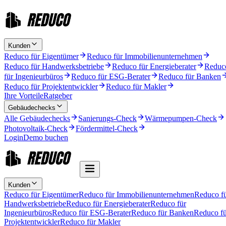
Kunden
Reduco für Eigentümer
Reduco für Immobilienunternehmen
Reduco für Handwerksbetriebe
Reduco für Energieberater
Reduc
für Ingenieurbüros
Reduco für ESG-Berater
Reduco für Banken
Reduco für Projektentwickler
Reduco für Makler
Ihre Vorteile
Ratgeber
Gebäudechecks
Alle Gebäudechecks
Sanierungs-Check
Wärmepumpen-Check
Photovoltaik-Check
Fördermittel-Check
Login
Demo buchen
Kunden
Reduco für Eigentümer
Reduco für Immobilienunternehmen
Reduco f
Handwerksbetriebe
Reduco für Energieberater
Reduco für
Ingenieurbüros
Reduco für ESG-Berater
Reduco für Banken
Reduco fü
Projektentwickler
Reduco für Makler