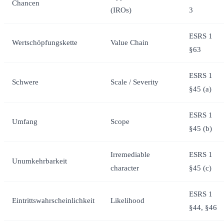
Chancen
(IROs)
3
ESRS 1
Wertschöpfungskette
Value Chain
§63
ESRS 1
Schwere
Scale / Severity
§45 (a)
ESRS 1
Umfang
Scope
§45 (b)
Irremediable
ESRS 1
Unumkehrbarkeit
character
§45 (c)
ESRS 1
Eintrittswahrscheinlichkeit
Likelihood
§44, §46