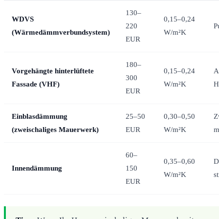
130–
WDVS
0,15–0,24
220
P
(Wärmedämmverbundsystem)
W/m²K
EUR
180–
Vorgehängte hinterlüftete
0,15–0,24
A
300
Fassade (VHF)
W/m²K
H
EUR
Einblasdämmung
25–50
0,30–0,50
Z
(zweischaliges Mauerwerk)
EUR
W/m²K
m
60–
0,35–0,60
D
Innendämmung
150
W/m²K
s
EUR