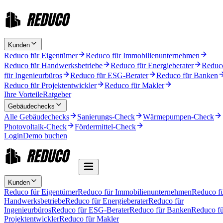
Kunden
Reduco für Eigentümer
Reduco für Immobilienunternehmen
Reduco für Handwerksbetriebe
Reduco für Energieberater
Reduc
für Ingenieurbüros
Reduco für ESG-Berater
Reduco für Banken
Reduco für Projektentwickler
Reduco für Makler
Ihre Vorteile
Ratgeber
Gebäudechecks
Alle Gebäudechecks
Sanierungs-Check
Wärmepumpen-Check
Photovoltaik-Check
Fördermittel-Check
Login
Demo buchen
Kunden
Reduco für Eigentümer
Reduco für Immobilienunternehmen
Reduco f
Handwerksbetriebe
Reduco für Energieberater
Reduco für
Ingenieurbüros
Reduco für ESG-Berater
Reduco für Banken
Reduco fü
Projektentwickler
Reduco für Makler