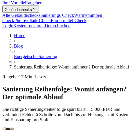
Ihre Vorteile
Ratgeber
Gebäudechecks
Alle Gebäudechecks
Sanierungs-Check
Wärmepumpen-
Check
Photovoltaik-Check
Fördermittel-Check
Login
Kostenlos starten
Demo buchen
Home
/
Blog
/
Energetische Sanierung
/
Sanierung Reihenfolge: Womit anfangen? Der optimale Ablauf
Ratgeber
17
Min. Lesezeit
Sanierung Reihenfolge: Womit anfangen?
Der optimale Ablauf
Die richtige Sanierungsreihenfolge spart bis zu 15.000 EUR und
verhindert Fehler. 6 Schritte vom Dach bis zur Heizung – mit Kosten
und Einsparung pro Stufe.