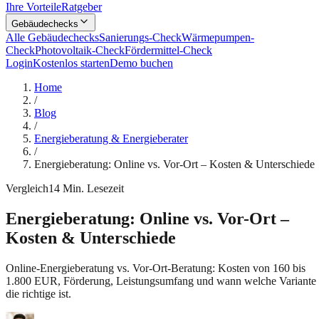
Ihre Vorteile
Ratgeber
Gebäudechecks
Alle Gebäudechecks
Sanierungs-Check
Wärmepumpen-
Check
Photovoltaik-Check
Fördermittel-Check
Login
Kostenlos starten
Demo buchen
Home
/
Blog
/
Energieberatung & Energieberater
/
Energieberatung: Online vs. Vor-Ort – Kosten & Unterschiede
Vergleich
14
Min. Lesezeit
Energieberatung: Online vs. Vor-Ort –
Kosten & Unterschiede
Online-Energieberatung vs. Vor-Ort-Beratung: Kosten von 160 bis
1.800 EUR, Förderung, Leistungsumfang und wann welche Variante
die richtige ist.