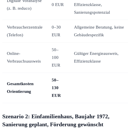
Digitale Voranalyse
0 EUR
Effizienzklasse,
(z. B. reduco)
Sanierungspotenzial
Verbraucherzentrale
0–30
Allgemeine Beratung, keine
(Telefon)
EUR
Gebäudespezifik
50–
Online-
Gültiger Energieausweis,
100
Verbrauchsausweis
Effizienzklasse
EUR
50–
Gesamtkosten
130
Orientierung
EUR
Szenario 2: Einfamilienhaus, Baujahr 1972,
Sanierung geplant, Förderung gewünscht