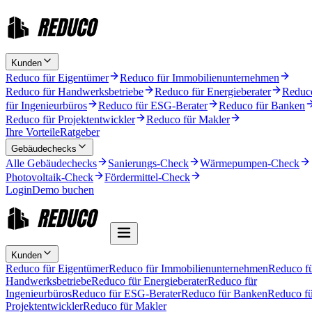
Kunden
Reduco für Eigentümer
Reduco für Immobilienunternehmen
Reduco für Handwerksbetriebe
Reduco für Energieberater
Reduc
für Ingenieurbüros
Reduco für ESG-Berater
Reduco für Banken
Reduco für Projektentwickler
Reduco für Makler
Ihre Vorteile
Ratgeber
Gebäudechecks
Alle Gebäudechecks
Sanierungs-Check
Wärmepumpen-Check
Photovoltaik-Check
Fördermittel-Check
Login
Demo buchen
Kunden
Reduco für Eigentümer
Reduco für Immobilienunternehmen
Reduco f
Handwerksbetriebe
Reduco für Energieberater
Reduco für
Ingenieurbüros
Reduco für ESG-Berater
Reduco für Banken
Reduco fü
Projektentwickler
Reduco für Makler