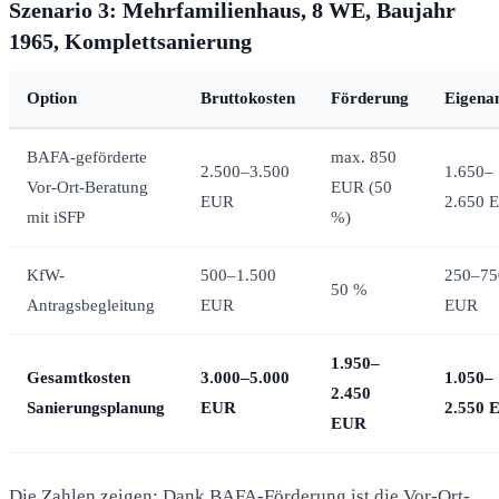
Szenario 3: Mehrfamilienhaus, 8 WE, Baujahr
1965, Komplettsanierung
Option
Bruttokosten
Förderung
Eigenan
BAFA-geförderte
max. 850
2.500–3.500
1.650–
Vor-Ort-Beratung
EUR (50
EUR
2.650 
mit iSFP
%)
KfW-
500–1.500
250–75
50 %
Antragsbegleitung
EUR
EUR
1.950–
Gesamtkosten
3.000–5.000
1.050–
2.450
Sanierungsplanung
EUR
2.550 
EUR
Die Zahlen zeigen: Dank BAFA-Förderung ist die Vor-Ort-