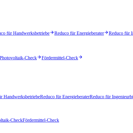
co für Handwerksbetriebe
Reduco für Energieberater
Reduco für I
Photovoltaik-Check
Fördermittel-Check
ür Handwerksbetriebe
Reduco für Energieberater
Reduco für Ingenieurb
ltaik-Check
Fördermittel-Check