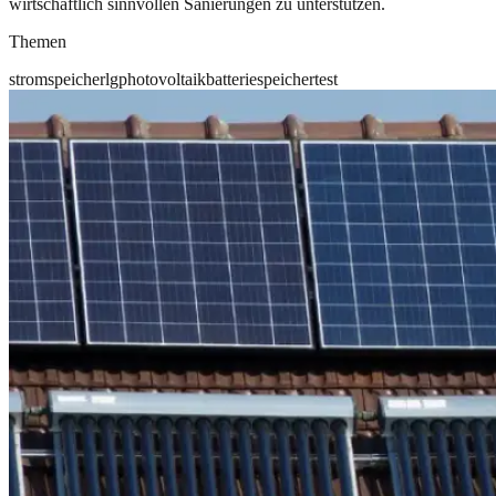
wirtschaftlich sinnvollen Sanierungen zu unterstützen.
Themen
stromspeicher
lg
photovoltaik
batteriespeicher
test