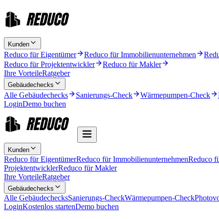
Kunden
Reduco für Eigentümer
Reduco für Immobilienunternehmen
Redu
Reduco für Projektentwickler
Reduco für Makler
Ihre Vorteile
Ratgeber
Gebäudechecks
Alle Gebäudechecks
Sanierungs-Check
Wärmepumpen-Check
Login
Demo buchen
Kunden
Reduco für Eigentümer
Reduco für Immobilienunternehmen
Reduco f
Projektentwickler
Reduco für Makler
Ihre Vorteile
Ratgeber
Gebäudechecks
Alle Gebäudechecks
Sanierungs-Check
Wärmepumpen-Check
Photovo
Login
Kostenlos starten
Demo buchen