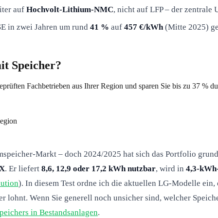
ter auf
Hochvolt-Lithium-NMC
, nicht auf LFP – der zentrale
SE in zwei Jahren um rund
41 %
auf
457 €/kWh
(Mitte 2025) ge
mit Speicher?
eprüften Fachbetrieben aus Ihrer Region und sparen Sie bis zu 37 % d
Region
speicher-Markt – doch 2024/2025 hat sich das Portfolio grun
EX
. Er liefert
8,6, 12,9 oder 17,2 kWh nutzbar
, wird in
4,3-kWh-
ution
). In diesem Test ordne ich die aktuellen LG-Modelle ei
lohnt. Wenn Sie generell noch unsicher sind, welcher Speicher
peichers in Bestandsanlagen
.