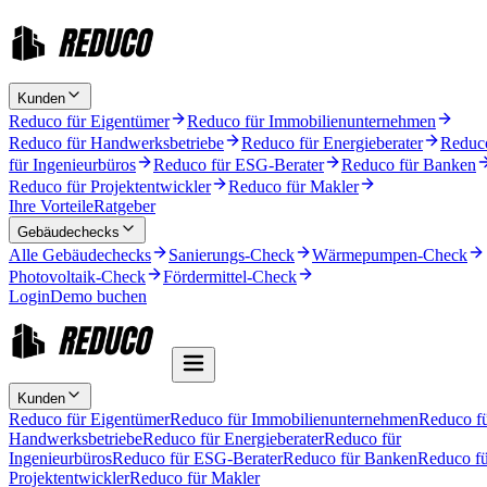
Kunden
Reduco für Eigentümer
Reduco für Immobilienunternehmen
Reduco für Handwerksbetriebe
Reduco für Energieberater
Reduc
für Ingenieurbüros
Reduco für ESG-Berater
Reduco für Banken
Reduco für Projektentwickler
Reduco für Makler
Ihre Vorteile
Ratgeber
Gebäudechecks
Alle Gebäudechecks
Sanierungs-Check
Wärmepumpen-Check
Photovoltaik-Check
Fördermittel-Check
Login
Demo buchen
Kunden
Reduco für Eigentümer
Reduco für Immobilienunternehmen
Reduco f
Handwerksbetriebe
Reduco für Energieberater
Reduco für
Ingenieurbüros
Reduco für ESG-Berater
Reduco für Banken
Reduco fü
Projektentwickler
Reduco für Makler