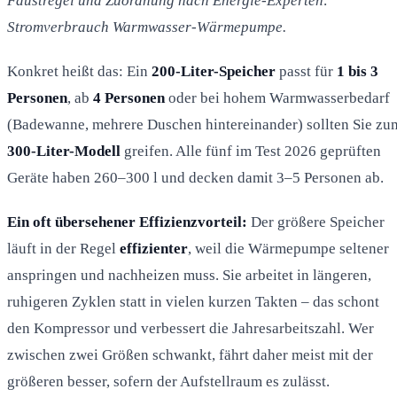
Faustregel und Zuordnung nach Energie-Experten:
Stromverbrauch Warmwasser-Wärmepumpe.
Konkret heißt das: Ein
200-Liter-Speicher
passt für
1 bis 3
Personen
, ab
4 Personen
oder bei hohem Warmwasserbedarf
(Badewanne, mehrere Duschen hintereinander) sollten Sie zu
300-Liter-Modell
greifen. Alle fünf im Test 2026 geprüften
Geräte haben 260–300 l und decken damit 3–5 Personen ab.
Ein oft übersehener Effizienzvorteil:
Der größere Speicher
läuft in der Regel
effizienter
, weil die Wärmepumpe seltener
anspringen und nachheizen muss. Sie arbeitet in längeren,
ruhigeren Zyklen statt in vielen kurzen Takten – das schont
den Kompressor und verbessert die Jahresarbeitszahl. Wer
zwischen zwei Größen schwankt, fährt daher meist mit der
größeren besser, sofern der Aufstellraum es zulässt.