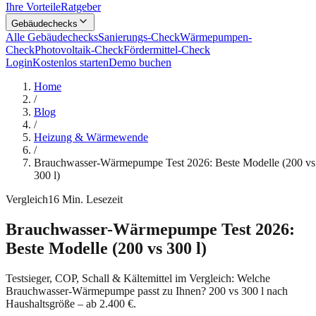
Ihre Vorteile
Ratgeber
Gebäudechecks
Alle Gebäudechecks
Sanierungs-Check
Wärmepumpen-
Check
Photovoltaik-Check
Fördermittel-Check
Login
Kostenlos starten
Demo buchen
Home
/
Blog
/
Heizung & Wärmewende
/
Brauchwasser-Wärmepumpe Test 2026: Beste Modelle (200 vs
300 l)
Vergleich
16
Min. Lesezeit
Brauchwasser-Wärmepumpe Test 2026:
Beste Modelle (200 vs 300 l)
Testsieger, COP, Schall & Kältemittel im Vergleich: Welche
Brauchwasser-Wärmepumpe passt zu Ihnen? 200 vs 300 l nach
Haushaltsgröße – ab 2.400 €.