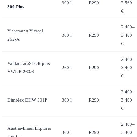
300 l
R290
2.569
300 Plus
€
2.400–
Viessmann Vitocal
300 l
R290
3.400
262-A
€
2.400–
Vaillant aroSTOR plus
260 l
R290
3.400
VWL B 260/6
€
2.400–
Dimplex DHW 301P
300 l
R290
3.400
€
2.400–
Austria-Email Explorer
300 l
R290
3.400
EVO 3