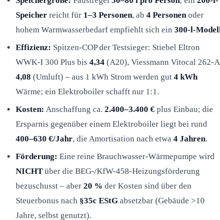
Speichergröße:
Faustregel
50–80 l pro Person
; ein
200-l-
Speicher
reicht für
1–3 Personen
, ab
4 Personen
oder
hohem Warmwasserbedarf empfiehlt sich ein
300-l-Model
Effizienz:
Spitzen-COP der Testsieger: Stiebel Eltron
WWK-I 300 Plus bis
4,34
(A20), Viessmann Vitocal 262-A
4,08
(Umluft) – aus 1 kWh Strom werden gut
4 kWh
Wärme; ein Elektroboiler schafft nur 1:1.
Kosten:
Anschaffung ca.
2.400–3.400 €
plus Einbau; die
Ersparnis gegenüber einem Elektroboiler liegt bei rund
400–630 €/Jahr
, die Amortisation nach etwa
4 Jahren
.
Förderung:
Eine reine Brauchwasser-Wärmepumpe wird
NICHT
über die BEG-/KfW-458-Heizungsförderung
bezuschusst – aber
20 %
der Kosten sind über den
Steuerbonus nach
§35c EStG
absetzbar (Gebäude >10
Jahre, selbst genutzt).