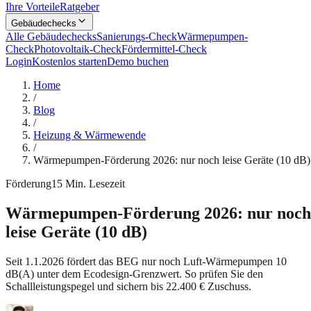
Ihre Vorteile
Ratgeber
Gebäudechecks
Alle Gebäudechecks
Sanierungs-Check
Wärmepumpen-
Check
Photovoltaik-Check
Fördermittel-Check
Login
Kostenlos starten
Demo buchen
Home
/
Blog
/
Heizung & Wärmewende
/
Wärmepumpen-Förderung 2026: nur noch leise Geräte (10 dB)
Förderung
15
Min. Lesezeit
Wärmepumpen-Förderung 2026: nur noch
leise Geräte (10 dB)
Seit 1.1.2026 fördert das BEG nur noch Luft-Wärmepumpen 10
dB(A) unter dem Ecodesign-Grenzwert. So prüfen Sie den
Schallleistungspegel und sichern bis 22.400 € Zuschuss.