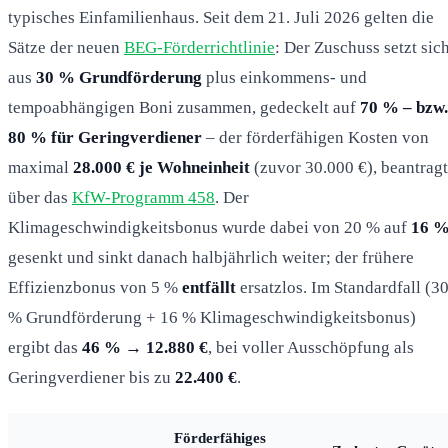
typisches Einfamilienhaus. Seit dem 21. Juli 2026 gelten die
Sätze der neuen
BEG-Förderrichtlinie
: Der Zuschuss setzt sic
aus
30 % Grundförderung
plus einkommens- und
tempoabhängigen Boni zusammen, gedeckelt auf
70 % – bzw.
80 % für Geringverdiener
– der förderfähigen Kosten von
maximal
28.000 € je Wohneinheit
(zuvor 30.000 €), beantragt
über das
KfW-Programm 458
. Der
Klimageschwindigkeitsbonus wurde dabei von 20 % auf
16 
gesenkt und sinkt danach halbjährlich weiter; der frühere
Effizienzbonus von 5 %
entfällt
ersatzlos. Im Standardfall (3
% Grundförderung + 16 % Klimageschwindigkeitsbonus)
ergibt das
46 % → 12.880 €
, bei voller Ausschöpfung als
Geringverdiener bis zu
22.400 €
.
Förderfähiges